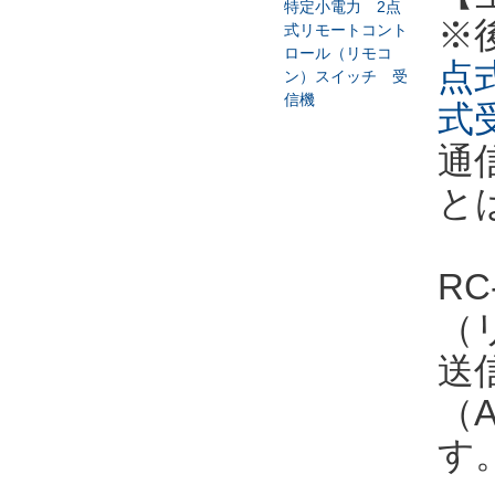
※
点式
式受
通
と
R
（
送
（
す