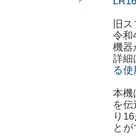
LR16
旧ス
令和
機器
詳
る使
本機
を伝
り1
とが