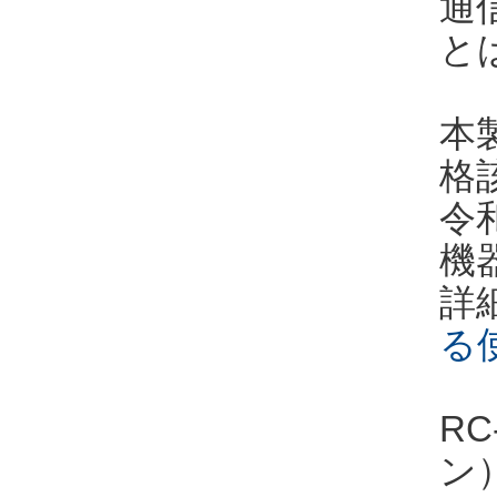
通
と
本
格
令
機
詳
る
R
ン