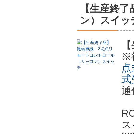
【生産終了
ン）スイッ
【
※
点
式
通
R
ス