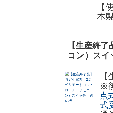
【
本
【生産終了
コン）スイ
【
※
点式
式受