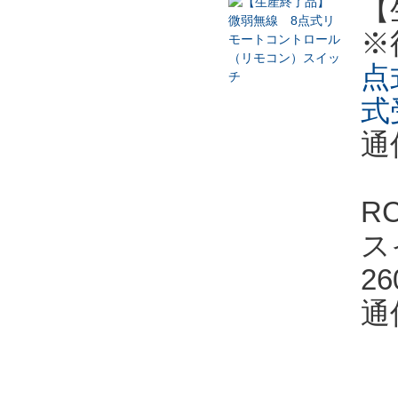
【
※
点
式
通
R
ス
2
通