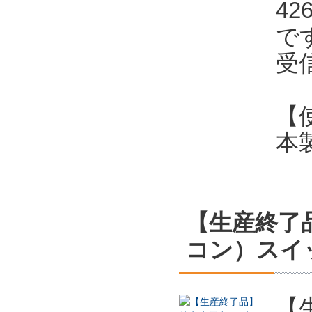
4
で
受
【
本
【生産終了
コン）スイ
【