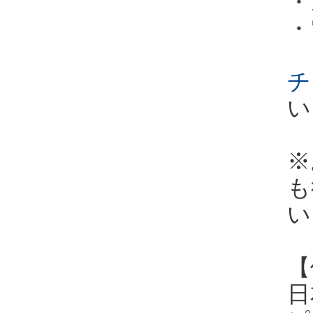
・
・
チ
い
※
も
い
【
日