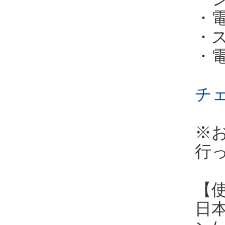
・
・
・
チ
※
行
【
日本