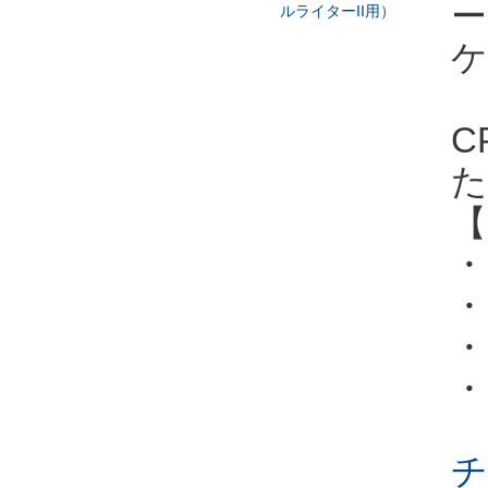
ー
ケ
C
た
【
・
・
チ