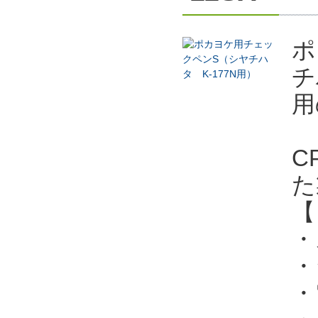
ポ
チ
用
C
た
【
・
・
・