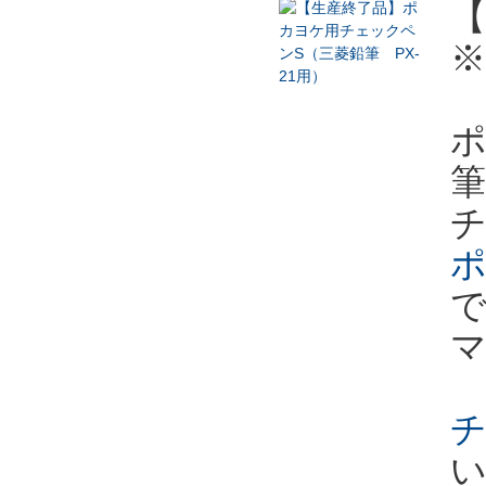
【
ポ
筆
ポ
で
チ
い