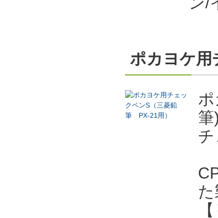
ン/
ポカヨケ用チ
ポ
筆
チ
C
た
【