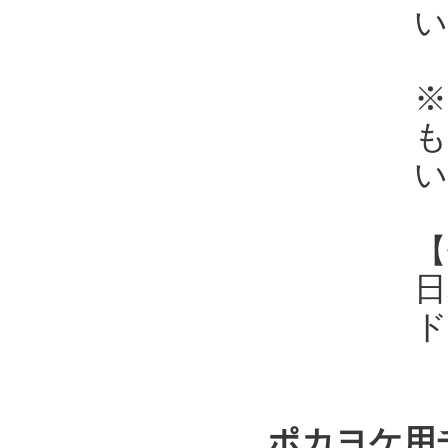
い
※
も
い
【
日
ド
ポカヨケ用