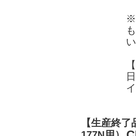
い
【
日
【生産終了
C
177N用）