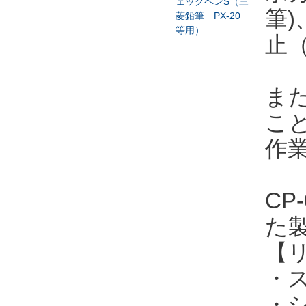
筆)
止
ま
こ
作
CP
た
【
・
・