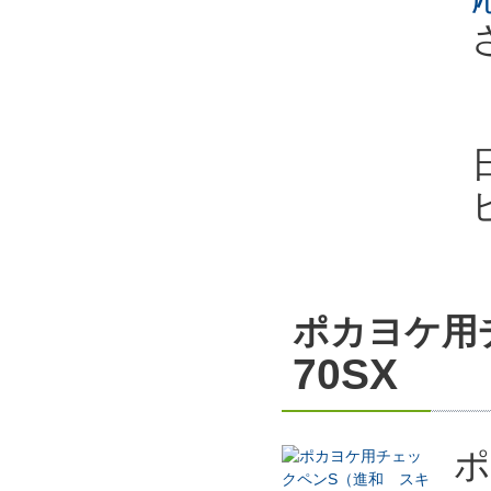
ポカヨケ用
70SX
ポ