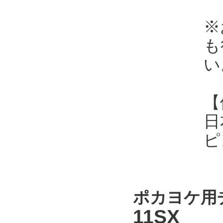
※
も
い
【
日
ピ
ポカヨケ用チ
11SX