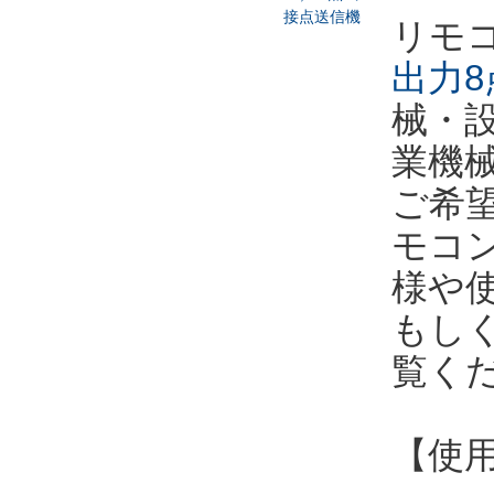
リモ
出力8
械・
業機
ご希
モコ
様や
もし
覧く
【使用