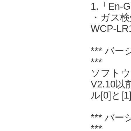
1.「En
・ガス検
WCP-L
*** バー
***
ソフトウェ
V2.1
ル[0]
*** バー
***