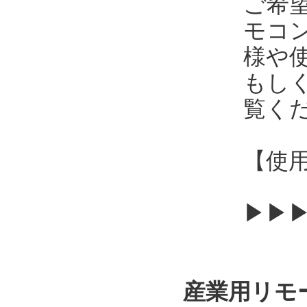
ご希
モコ
様や
もし
覧く
【使用
▶▶
産業用リモ