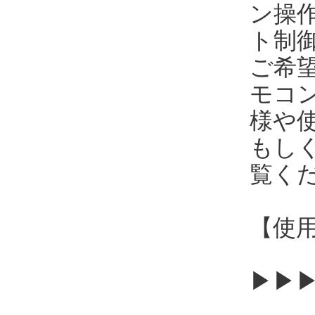
ン操
ト制
ご希
モコ
様や
もし
覧く
【使用
▶▶