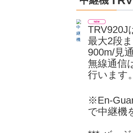
TRV
中継機
TRV920
最大2段
900m/
無線通信は
行います
※En-Gua
で中継機