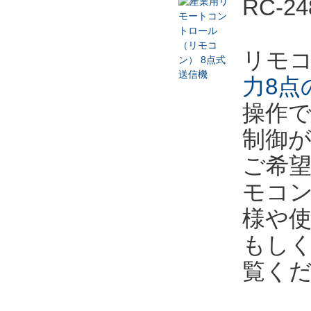
RC-
リモ
力8点
操作
制御
ご希
モコ
様や
もし
覧く