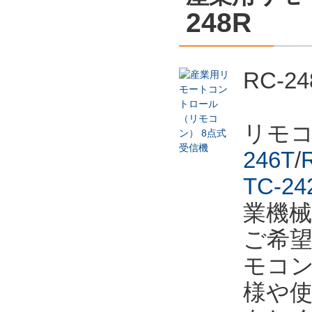
248R
RC-
リモ
246T
/
TC-24
業機
ご希
モコ
様や