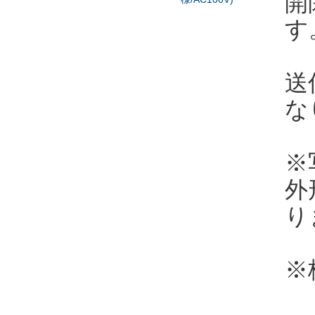
開
す
送
な
※
外
り
※