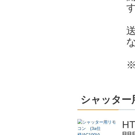
送
シャッター用
H