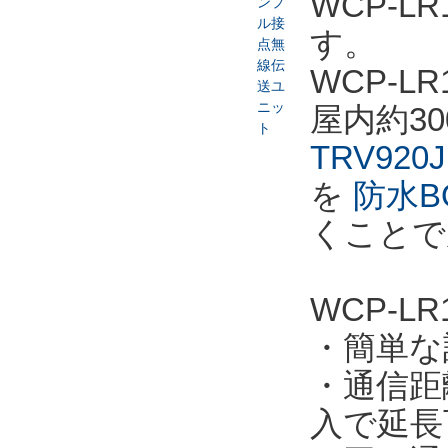
WCP-
す。
WCP-
屋内約3
TRV920J
を
防水BO
くことで
WCP-LR
・簡単な
・通信距離
入で延長