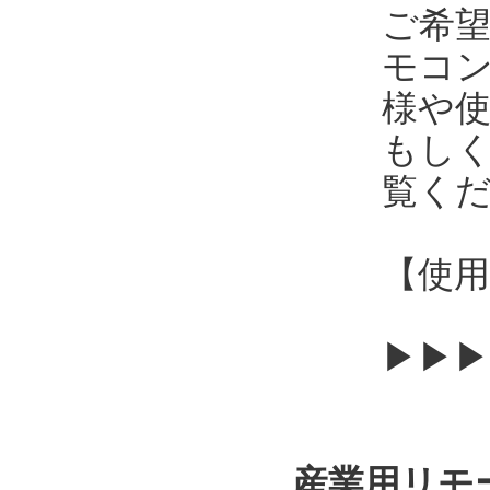
ご希
モコ
様や
もし
覧く
【使用
▶▶▶
産業用リモ