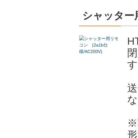
シャッター用
H
閉
す
送
な
※
形