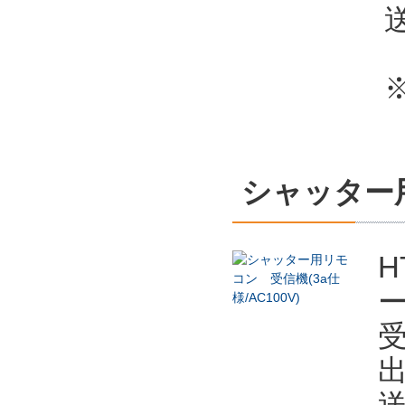
シャッター用
H
出
送