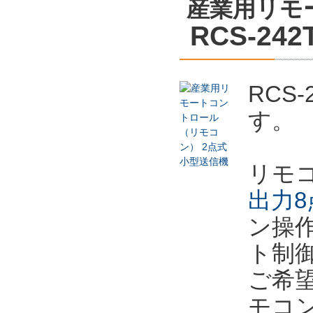
産業用リモ
RCS-242
RCS
す。
リモ
出力8
ン操
ト制
ご希
モコ