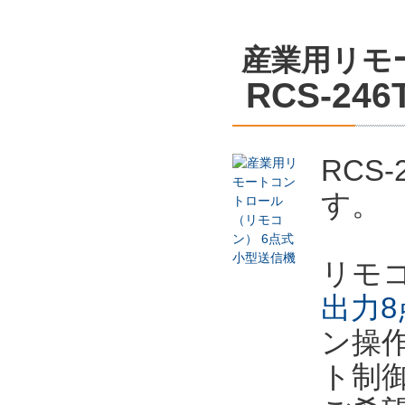
産業用リモ
RCS-246
RCS
す。
リモ
出力8
ン操
ト制