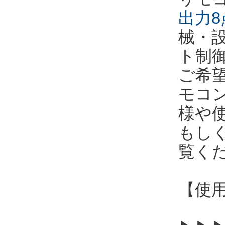
出力8
械・
ト制
ご希
モコ
様や
もし
覧く
【使用