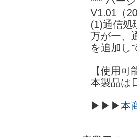
*** バ
V1.01（2
(1)通信
万が一、
を追加し
【使用可
本製品は
▶▶▶
本