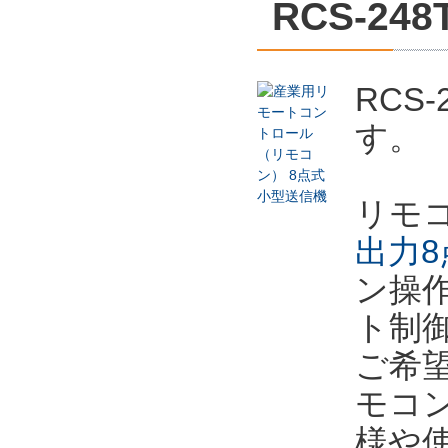
RCS-248
RCS
す。
リモ
出力8
ン操
ト制
ご希
モコ
様や