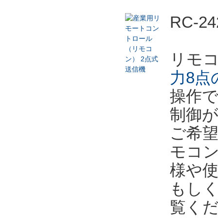
RC-
リモ
力8点
操作
制御
ご希
モコ
様や
もし
覧く