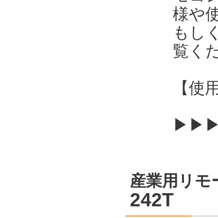
様や
もし
覧く
【使用
▶▶
産業用リモ
242T