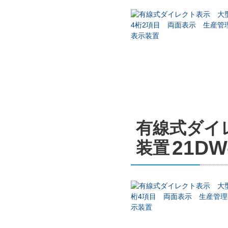
有線式ダイ
21DW
装置