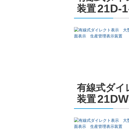
21D-1
装置
有線式ダイ
21DW
装置