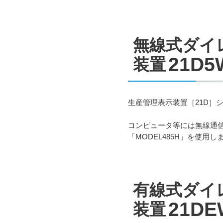
無線式ダイ
21D5
装置
生産管理表示装置［21D］
コンピュータ等には無線通信を行
「MODEL485H」を使
有線式ダイ
21DE
装置