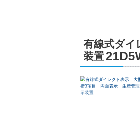
有線式ダイ
21D5
装置