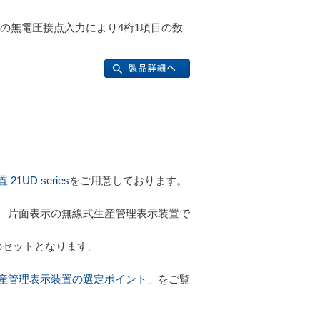
4）の無電圧接点入力により4桁1項目の数
UD series
をご用意しております。
桁3項目 片面表示の無線式生産管理表示装置で
のセットとなります。
産管理表示装置の選定ポイント
」をご覧