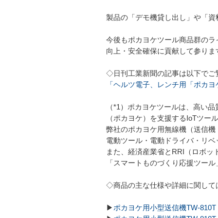
製品の「デモ機貸し出し」や「資
今後もポカヨケツール商品群のライ
向上・安全確保に貢献して参りま
◇日刊工業新聞の記事は以下でご
「ヘルツ電子、レンチ用「ポカヨ
（*1）ポカヨケツールは、高い
（ポカヨケ）を支援するIoTツー
弊社のポカヨケ用無線機（送信機
電動ツール・電動ドライバ・リベ
また、経済産業省とRRI（ロボッ
「スマートものづくり応援ツール
◇商品の主な仕様や詳細に関して
▶
ポカヨケ用小型送信機TW-810