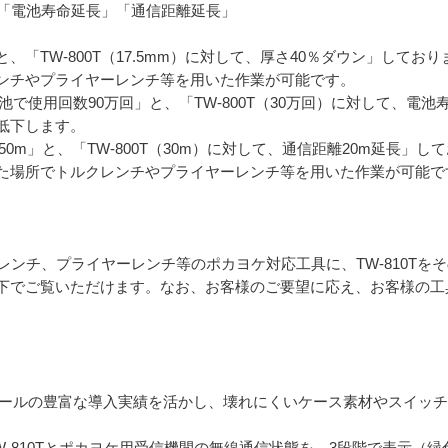
化」「電池寿命延長」「通信距離延長」
」と、「TW-800T（17.5mm）に対して、厚さ40％ダウン」し
ンチやプライヤーレンチ等を用いた作業が可能です。
池で使用回数90万回」と、「TW-800T（30万回）に対して、電
低下します。
50m」と、「TW-800T（30m）に対して、通信距離20m延長
た場所でトルクレンチやプライヤーレンチ等を用いた作業が可能で
ルクレンチ、プライヤーレンチ等のポカヨケ対応工具に、TW-810T
下でご覧いただけます。なお、お客様のご要望に応え、お客様の工
ケツールの豊富な導入実績を活かし、壊れにくいケース素材やスイッ
W-810Tとポカヨケ用受信機間の無線通信状態を、3段階で表示（緑色L