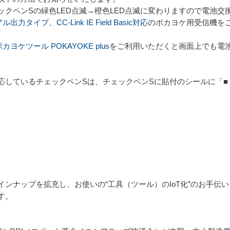
ックペンSの緑色LED点滅→橙色LED点滅に変わりますので電池交
リアル出力タイプ
、
CC-Link IE Field Basic対応
のポカヨケ用受信機を
ヨケツール POKAYOKE plus
をご利用いただくと画面上でも電
応しているチェックペンSは、チェックペンSに貼付のシールに「■
ンナップを拡充し、お使いの“工具（ツール）のIoT化”のお手伝
す。