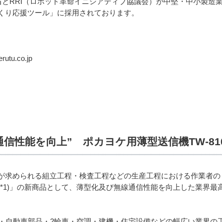
業省とRRI（ロボット革命イニシアティブ協議会）が中堅・中小製造業
くり応援ツール」に採用されております。
tu.co.jp
信性能を向上” ポカヨケ用薄型送信機TW-81
が求められる組立工程・検査工程などの生産工程における作業者のミ
*1)」の新商品として、薄型化及び無線通信性能を向上した業界最高
動車・自動車部品・2輪車・空調・建機・住宅設備などの幅広い業界