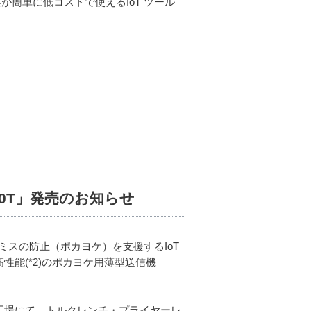
が簡単に低コストで使えるIoT ツール
0T」発売のお知らせ
スの防止（ポカヨケ）を支援するIoT
性能(*2)のポカヨケ用薄型送信機
の工場にて、トルクレンチ・プライヤーレ