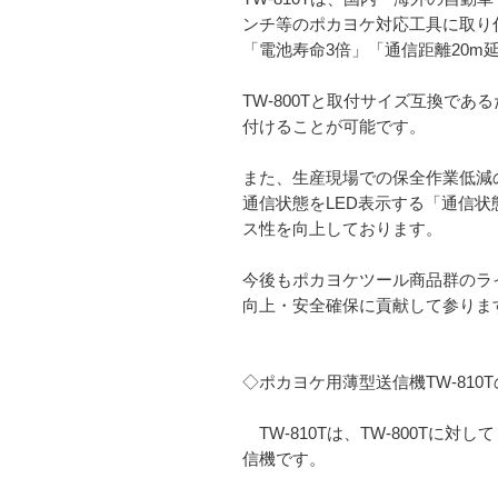
ンチ等のポカヨケ対応工具に取り付
「電池寿命3倍」「通信距離20
TW-800Tと取付サイズ互換であ
付けることが可能です。
また、生産現場での保全作業低減
通信状態をLED表示する「通信
ス性を向上しております。
今後もポカヨケツール商品群のライ
向上・安全確保に貢献して参りま
◇ポカヨケ用薄型送信機TW-810
TW-810Tは、TW-800T
信機です。