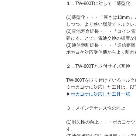
１．TW-800Tに対して「薄型
(1)薄型化・・・「厚さは10mm
しつつ、より狭い場所でトルクレ
(2)電池寿命延長・・・「コイン電
延びることで、電池交換の頻度が
(3)通信距離延長・・・「通信距離
ポカヨケ対応受信機からより離れ
２．TW-800Tと取付サイズ互換
TW-800Tを取り付けているト
※ポカヨケに対応した工具は、以
▶
ポカヨケに対応した工具一覧
３．メインテナンス性の向上
(1)耐久性の向上・・・ポカヨ
す。
(2)通信状態お知らせ機能・・・T