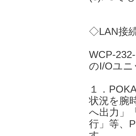
◇LAN接
WCP-23
のI/Oユ
１．POK
状況を腕
へ出力」
行」等、P
す。