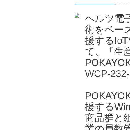
ヘルツ電
術をベー
援するIo
て、「生産
POKAYO
WCP-23
POKAYO
援するWi
商品群と
業の員数