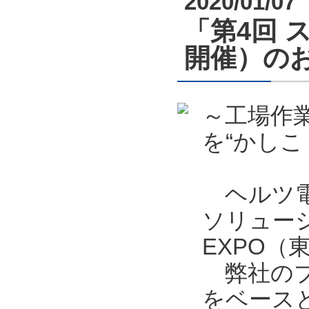
2020/01/07
「第4回 
開催）の
～工場作
を“かしこ
ヘルツ電
ソリュー
EXPO
弊社のブ
をベース