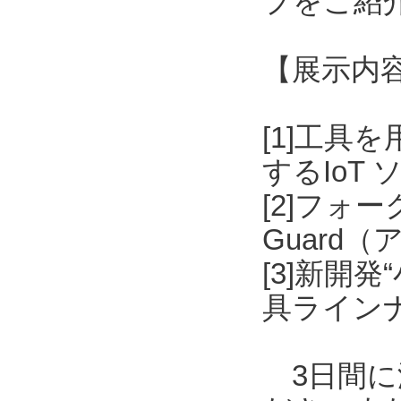
プをご紹
【展示内
[1]工具
するIoT
[2]フォ
Guard
[3]新開
具ライン
3日間に