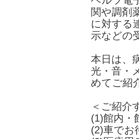
ヘルツ電
関や調剤
に対する
示などの
本日は、
光・音・
めてご紹
＜ご紹介
(1)館内
(2)車で