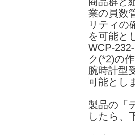
商品群と
業の員数
リティの
を可能と
WCP-23
ク(*2)
腕時計型
可能とし
製品の「
したら、