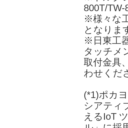
800T/T
※様々な
となりま
※日東工
タッチメ
取付金具
わせくだ
(*1)ポ
シアティ
えるIoT
ル」に採