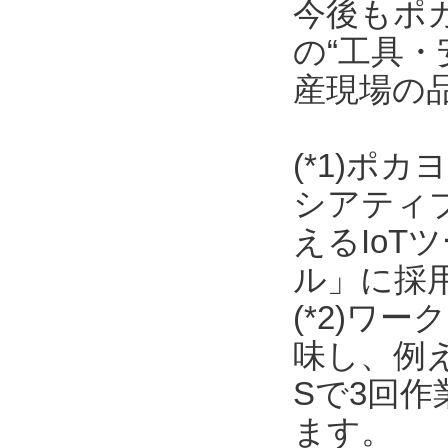
今後もポ
の“工具・
産現場の
(*1)ポ
シアティ
えるIo
ル」に採
(*2)ワ
味し、例
Sで3回
ます。