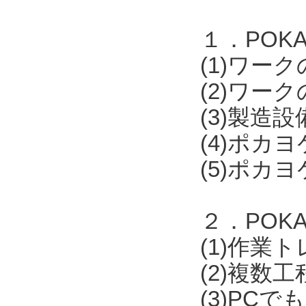
１．POKAY
(1)ワー
(2)ワー
(3)製
(4)ポカ
(5)ポカ
２．POKA
(1)作業
(2)複数
(3)PCで