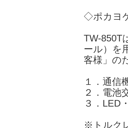
◇ポカヨケ
TW-85
ール）を
客様」の
１．通信機
２．電池
３．LED
※トルク