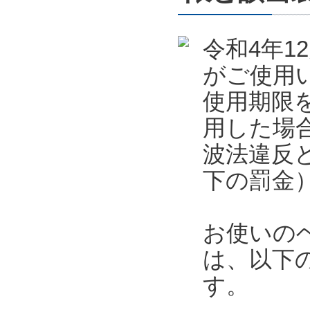
令和4年
がご使用
使用期限
用した場
波法違反
下の罰金
お使いの
は、以下
す。