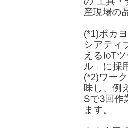
の“工具・
産現場の
(*1)ポ
シアティ
えるIo
ル」に採
(*2)ワ
味し、例
Sで3回
ます。