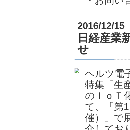
・お問い合わ
2016/12/15
日経産業新
せ
ヘルツ電子
特集「生
のＩｏＴ
て、「第1回
催）」で
介してお