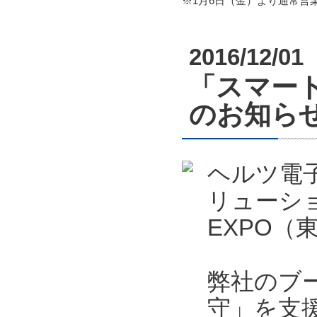
※1月6日（金）より通常営
2016/12/01
「スマート
のお知ら
ヘルツ電
リューシ
EXPO
弊社のブ
守」を支