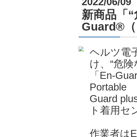
2022/06/09
新商品「“
Guard
ヘルツ電
け、“危
「En-Gu
Portab
Guard p
ト着用セン
作業者はE