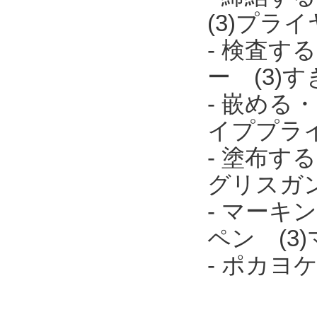
(3)プラ
- 検査す
ー (3)
- 嵌める
イププラ
- 塗布す
グリスガ
- マーキ
ペン (3
- ポカ