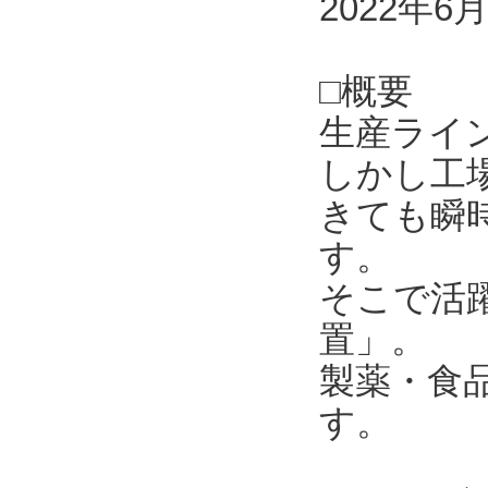
2022年6
□概要
生産ライ
しかし工
きても瞬
す。
そこで活
置」。
製薬・食
す。