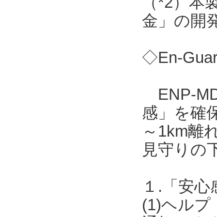
（*2）
金」の開
◇En-Gua
ENP-M
感」を確保
～1km離
見守りの
１.「安心
(1)ヘ