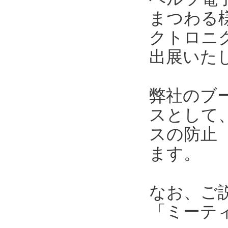
まつわる
クトロニク
出展いた
弊社のブ
スとして
スの防止
ます。
なお、ご
「ミーテ