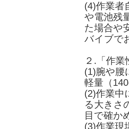
(4)作業
や電池残
た場合や安
バイブで
２.「作業
(1)腕
軽量（14
(2)作
る大きさ
目で確か
(3)作