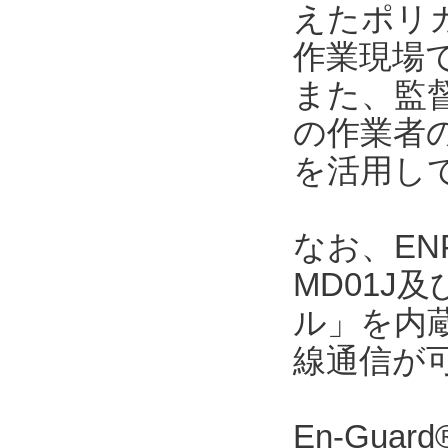
えたポリカ
作業現場
また、監督者
の作業者
を活用し
なお、ENP
MD01J
ル」を内
線通信が
En-Gu