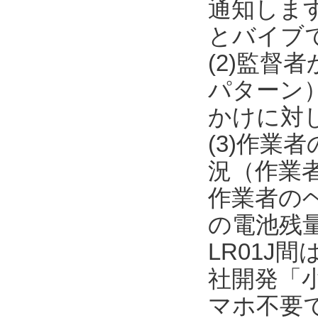
通知しま
とバイブ
(2)監督
パターン
かけに対
(3)作
況（作業者
作業者のヘル
の電池残量
LR01J間
社開発「
マホ不要