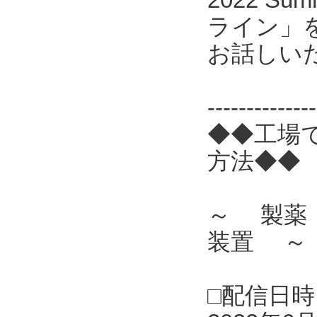
ライン」
お話しい
------------
◆◆工場
方法◆◆
～ 製薬
装置 ～
□配信日時