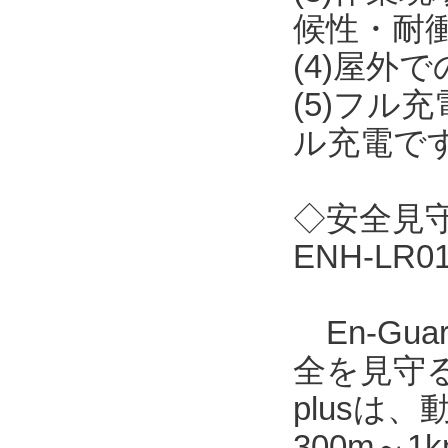
候性・耐
(4)屋外
(5)フル
ル充電で
◇安全見守り
ENH-LR
En-Gu
全を見守る
plusは
300m～