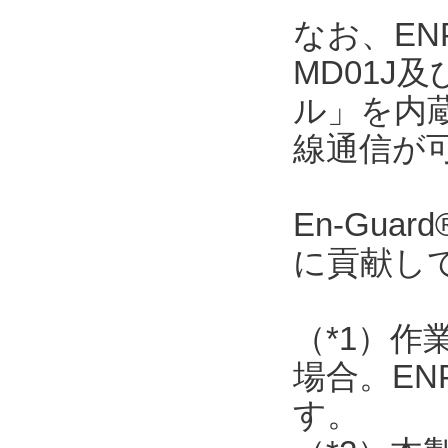
なお、ENP
MD01J
ル」を内
線通信が
En-Gu
に貢献し
（*1）作
場合。EN
す。