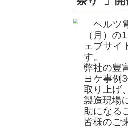
祭り”」開催
ヘルツ電子
（月）の1
ェブサイ
す。
弊社の豊
ヨケ事例
取り上げ
製造現場
助になる
皆様のご