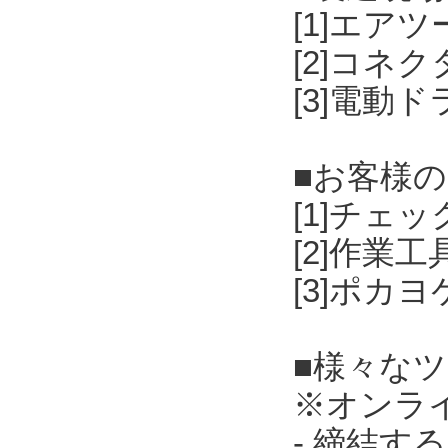
[1]エア
[2]コネ
[3]電動
■お客様
[1]チェ
[2]作業
[3]ポカ
■様々な
※オンラ
- 締結す