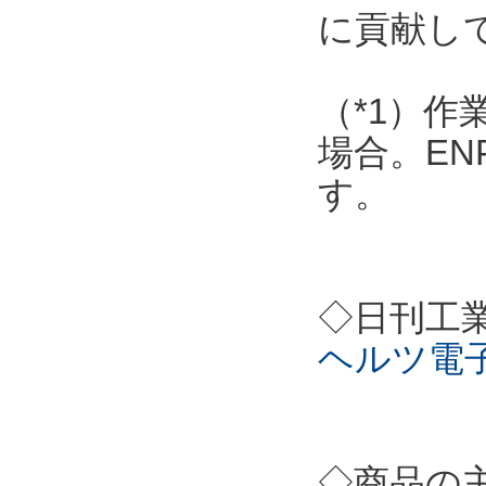
に貢献し
（*1）作
場合。EN
す。
◇日刊工
ヘルツ電
◇商品の