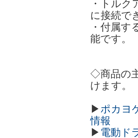
・トルクア
に接続で
・付属す
能です。
◇商品の
けます。
▶
ポカヨケ
情報
▶
電動ド