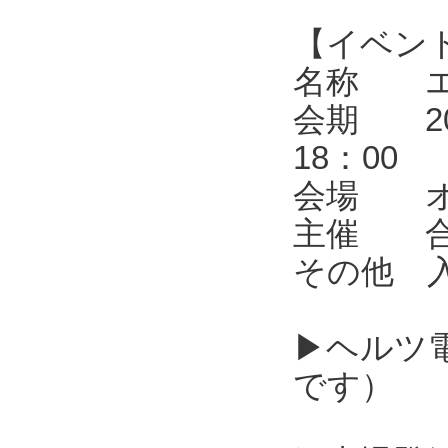
【イベン
名称 エレ
会期 202
18：00
会場 オ
主催 合同
その他 
▶ヘルツ
です）