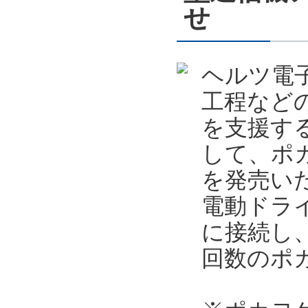
せ
ヘルツ電
工程など
を支援す
して、ポカ
を発売い
電動ドライ
に接続し
回数のポ