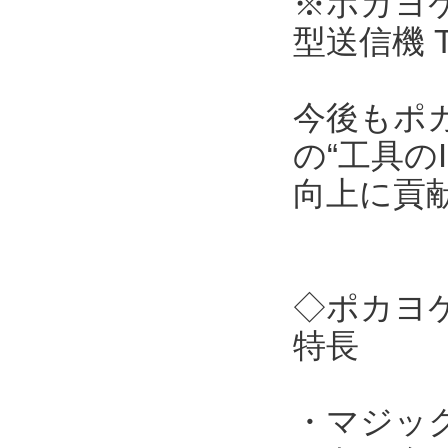
※ポカヨケ
型送信機 
今後もポ
の“工具の
向上に貢
◇ポカヨケ
特長
・マジッ