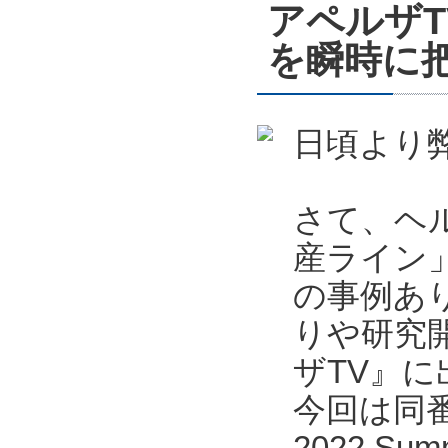
アペルザ
を瞬時に把
日頃より
さて、ヘ
産ライン
の事例あ
りや研究
ザTV』
今回は同番
2022 