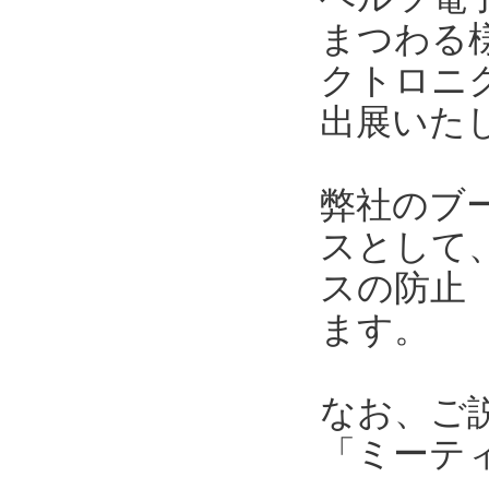
まつわる
クトロニク
出展いた
弊社のブ
スとして
スの防止
ます。
なお、ご
「ミーテ