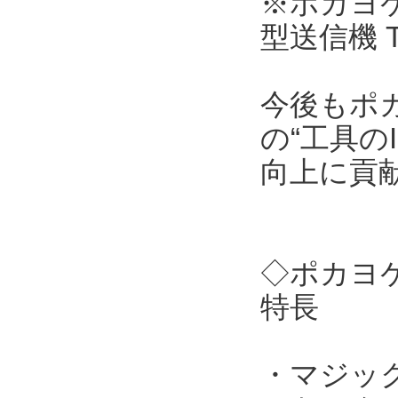
※ポカヨケ
型送信機 
今後もポ
の“工具の
向上に貢
◇ポカヨケ
特長
・マジッ