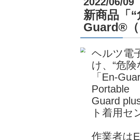
2022/06/09
新商品「“
Guard
ヘルツ電
け、“危
「En-Gu
Portab
Guard p
ト着用セン
作業者はE