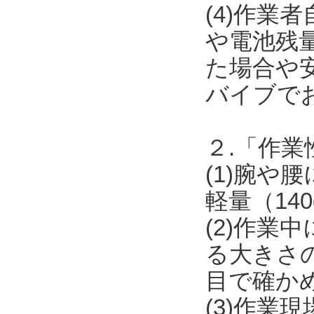
(4)作業
や電池残
た場合や安
バイブで
２.「作業
(1)腕
軽量（14
(2)作
る大きさ
目で確か
(3)作