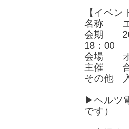
【イベン
名称 エレ
会期 202
18：00
会場 オ
主催 合同
その他 
▶ヘルツ
です）