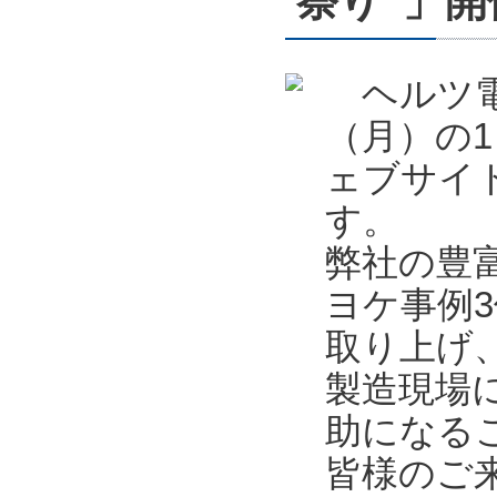
祭り”」開催
ヘルツ電子
（月）の1
ェブサイ
す。
弊社の豊
ヨケ事例
取り上げ
製造現場
助になる
皆様のご