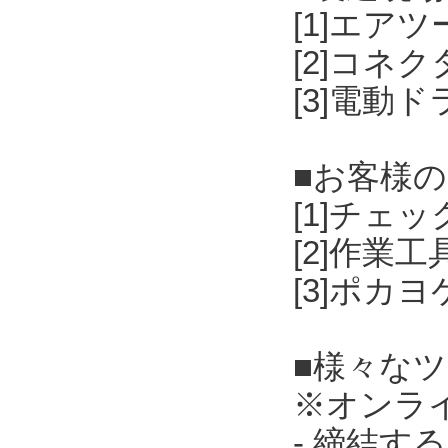
[1]エア
[2]コネ
[3]電動
■お客様
[1]チェ
[2]作業
[3]ポカ
■様々な
※オンラ
- 締結す