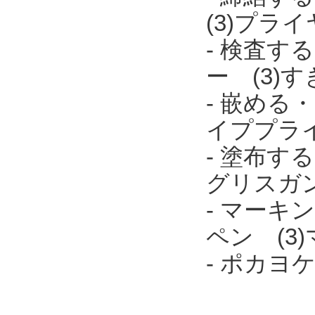
(3)プラ
- 検査す
ー (3)
- 嵌める
イププラ
- 塗布す
グリスガ
- マーキ
ペン (3
- ポカ