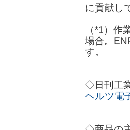
に貢献し
（*1）作
場合。EN
す。
◇日刊工
ヘルツ電
◇商品の