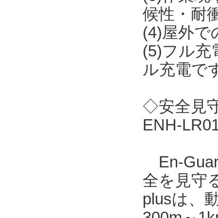
候性・耐
(4)屋外
(5)フル
ル充電で
◇安全見守り
ENH-LR
En-Gu
全を見守る
plusは
300m～