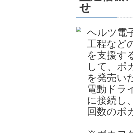
せ
ヘルツ電
工程など
を支援す
して、ポカ
を発売い
電動ドライ
に接続し
回数のポ