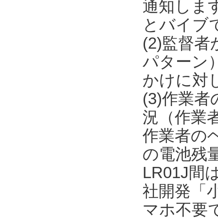
通知しま
とバイブ
(2)監督
パターン
かけに対
(3)作
況（作業者
作業者のヘル
の電池残量
LR01J間
社開発「
マホ不要