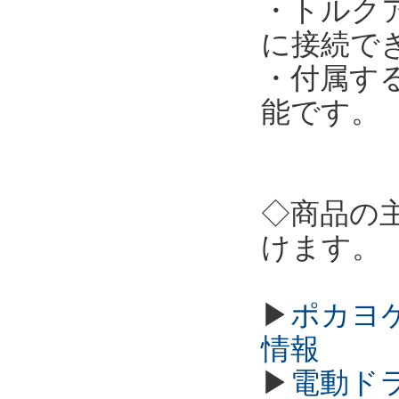
・トルクア
に接続で
・付属す
能です。
◇商品の
けます。
▶
ポカヨケ
情報
▶
電動ド