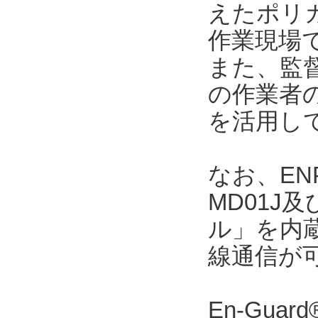
えたポリカ
作業現場
また、監督者
の作業者
を活用し
なお、ENP
MD01J
ル」を内
線通信が
En-Gu