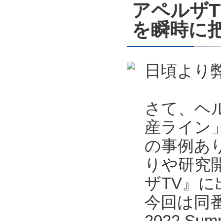
アペルザ
を瞬時に把
日頃より
さて、ヘ
産ライン
の事例あ
りや研究
ザTV』
今回は同番
2022 