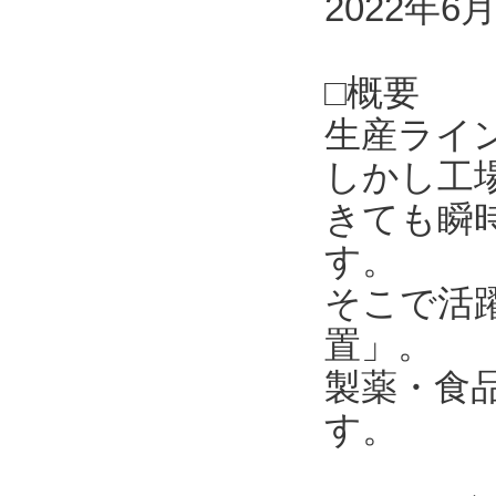
2022年6
□概要
生産ライ
しかし工
きても瞬
す。
そこで活
置」。
製薬・食
す。