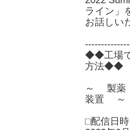
ライン」
お話しい
------------
◆◆工場
方法◆◆
～ 製薬
装置 ～
□配信日時