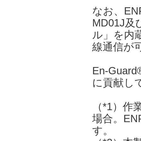
なお、ENP
MD01J
ル」を内
線通信が
En-Gu
に貢献し
（*1）作
場合。EN
す。