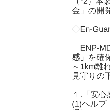
（*2）
金」の開
◇En-Gua
ENP-M
感」を確保
～1km離
見守りの
１.「安心
(1)ヘ