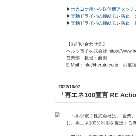
▶
ポカヨケ用小型送信機アタッチメン
▶
電動ドライバの締結モレ防止 
▶
電動ドライバの締結モレ防止 
【お問い合わせ先】
ヘルツ電子株式会社 https://www.heru
営業部 担当：藤田
E-Mail：info@herutu.co.jp お電話
2022/10/07
「再エネ100宣言 RE Ac
ヘルツ電子株式会社は、”企業、
し、再エネ100％利用を促進する新た