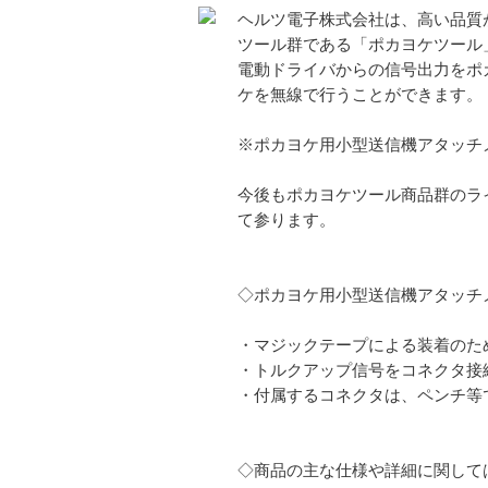
ヘルツ電子株式会社は、高い品質
ツール群である「ポカヨケツール」
電動ドライバからの信号出力をポカ
ケを無線で行うことができます。
※ポカヨケ用小型送信機アタッチメント
今後もポカヨケツール商品群のライ
て参ります。
◇ポカヨケ用小型送信機アタッチメン
・マジックテープによる装着のた
・トルクアップ信号をコネクタ接続し
・付属するコネクタは、ペンチ等
◇商品の主な仕様や詳細に関して