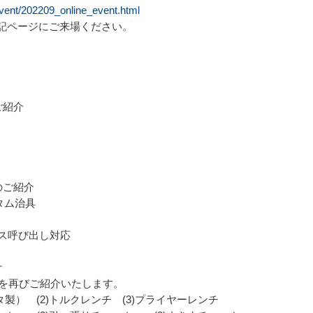
event/202209_online_event.html
記ページにご来場ください。
ご紹介
のご紹介
タム治具
レス呼び出し対応
ケ
画を再びご紹介いたします。
タ製） (2)トルクレンチ (3)プライヤーレンチ