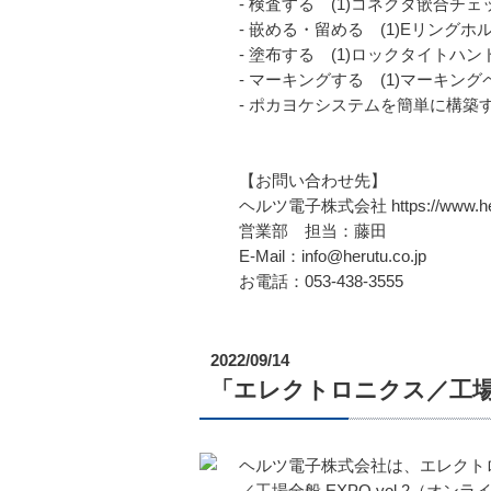
- 検査する (1)コネクタ篏合チ
- 嵌める・留める (1)Eリング
- 塗布する (1)ロックタイトハン
- マーキングする (1)マーキン
- ポカヨケシステムを簡単に構築
【お問い合わせ先】
ヘルツ電子株式会社 https://www.heru
営業部 担当：藤田
E-Mail：info@herutu.co.jp
お電話：053-438-3555
2022/09/14
「エレクトロニクス／工場全般 E
ヘルツ電子株式会社は、エレクト
／工場全般 EXPO vol.2（オ