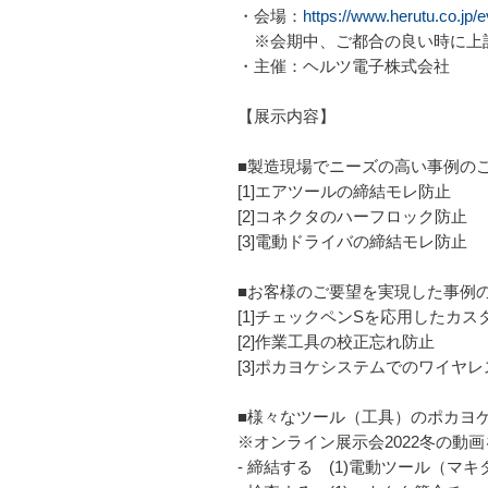
・会場：
https://www.herutu.co.jp/
※会期中、ご都合の良い時に上
・主催：ヘルツ電子株式会社
【展示内容】
■製造現場でニーズの高い事例の
[1]エアツールの締結モレ防止
[2]コネクタのハーフロック防止
[3]電動ドライバの締結モレ防止
■お客様のご要望を実現した事例
[1]チェックペンSを応用したカス
[2]作業工具の校正忘れ防止
[3]ポカヨケシステムでのワイヤ
■様々なツール（工具）のポカヨ
※オンライン展示会2022冬の動
- 締結する (1)電動ツール（マキ