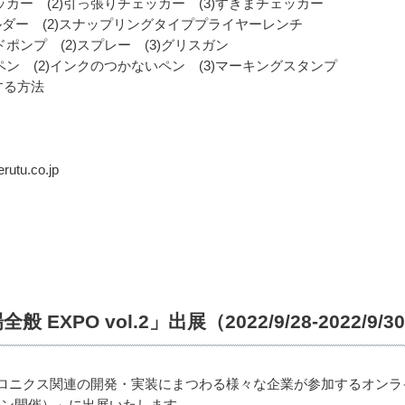
ェッカー (2)引っ張りチェッカー (3)すきまチェッカー
ホルダー (2)スナップリングタイププライヤーレンチ
ドポンプ (2)スプレー (3)グリスガン
グペン (2)インクのつかないペン (3)マーキングスタンプ
する方法
tu.co.jp
XPO vol.2」出展（2022/9/28-2022/9
ロニクス関連の開発・実装にまつわる様々な企業が参加するオンラ
ンライン開催）」に出展いたします。