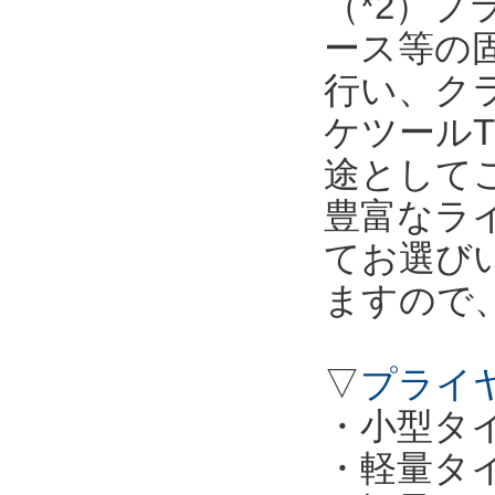
（*2）
ース等の
行い、ク
ケツールT
途として
豊富なラ
てお選び
ますので
▽
プライ
・小型タイプ
・軽量タイプ