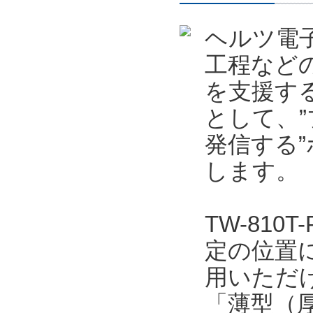
ヘルツ電
工程など
を支援する
として、
発信する”
します。
TW-81
定の位置
用いただ
「薄型（厚