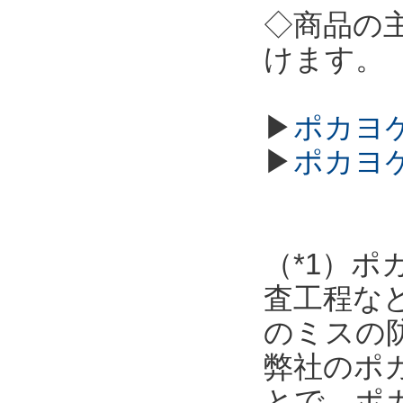
◇商品の
けます。
▶
ポカヨケ
▶
ポカヨ
（*1）
査工程な
のミスの
弊社のポ
とで、ポ