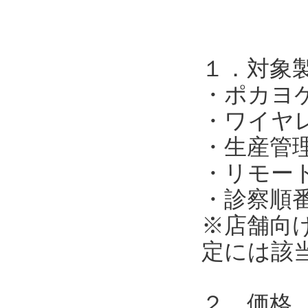
１．対象
・ポカヨ
・ワイヤ
・生産管
・リモー
・診察順
※店舗向
定には該
２．価格