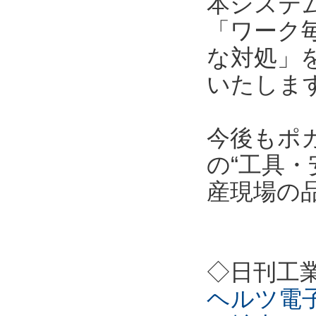
本システ
「ワーク
な対処」
いたしま
今後もポ
の“工具・
産現場の
◇日刊工
ヘルツ電