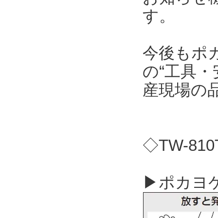
す。
今後もポ
の“工具・
産現場の
◇TW-81
▶ポカヨケ