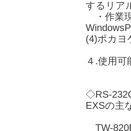
するリア
・作業現場に
Windo
(4)ポカ
４.使用
◇RS-2
EXSの主
TW-82