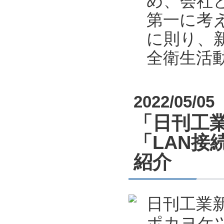
め、会社
第一に考
に則り、新
全衛生活
2022/05/05
「日刊工業
「LAN接
紹介
日刊工業新
ポカヨケツ