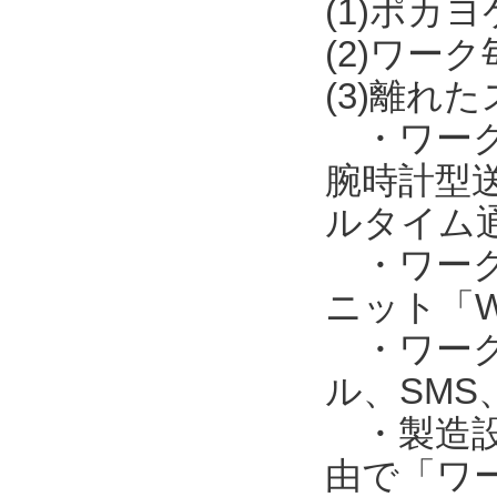
(1)ポカ
(2)ワー
(3)離れ
・ワークの
腕時計型送
ルタイム
・ワークの
ニット「W
・ワークの
ル、SM
・製造設備
由で「ワー