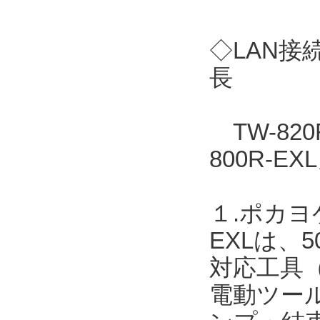
◇LAN接
長
TW-82
800R-
１.ポカヨ
EXLは、
対応工具
電動ツー