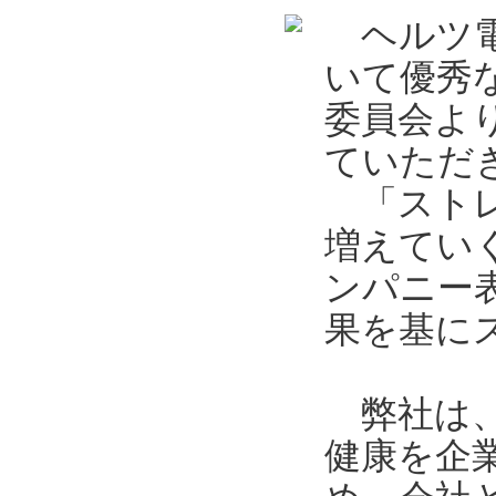
ヘルツ電
いて優秀
委員会よ
ていただ
「ストレ
増えてい
ンパニー
果を基に
弊社は、
健康を企