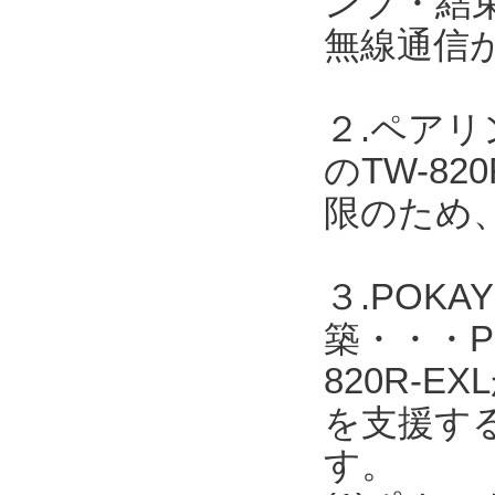
ンプ・結
無線通信
２.ペア
のTW-8
限のため
３.POK
築・・・PO
820R-
を支援す
す。