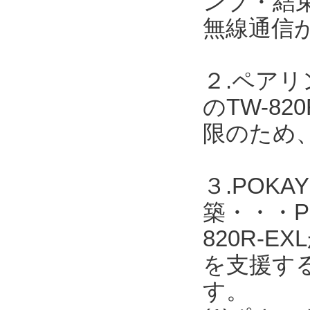
ンプ・結
無線通信
２.ペア
のTW-8
限のため
３.POK
築・・・PO
820R-
を支援す
す。