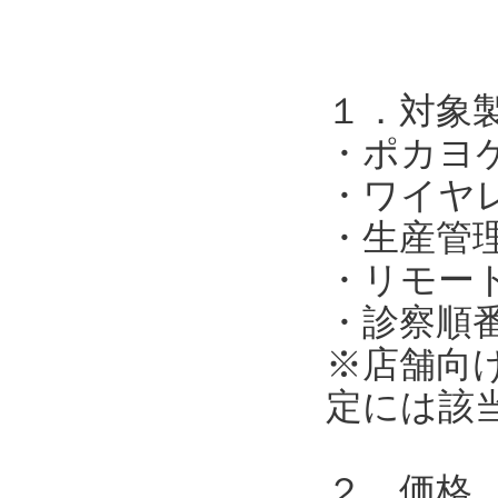
１．対象
・ポカヨ
・ワイヤ
・生産管
・リモー
・診察順
※店舗向
定には該
２．価格