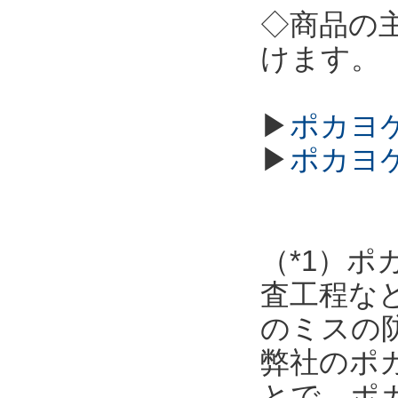
◇商品の
けます。
▶
ポカヨケ
▶
ポカヨ
（*1）
査工程な
のミスの
弊社のポ
とで、ポ