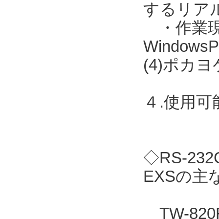
するリア
・作業現場に
Windo
(4)ポカ
４.使用
◇RS-2
EXSの主
TW-82