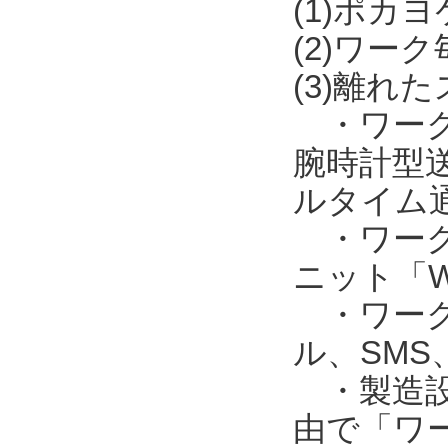
(1)ポカ
(2)ワー
(3)離れ
・ワークの
腕時計型送
ルタイム
・ワークの
ニット「W
・ワークの
ル、SM
・製造設備
由で「ワー