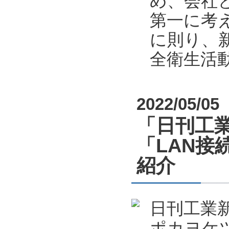
め、会社
第一に考
に則り、新
全衛生活
2022/05/05
「日刊工業
「LAN接
紹介
日刊工業新
ポカヨケツ