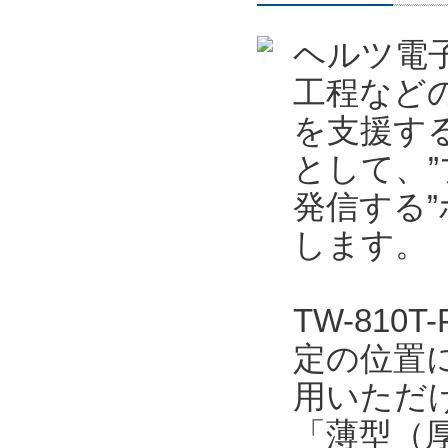
ヘルツ電
工程など
を支援する
として、
発信する”
します。
TW-81
定の位置
用いただ
「薄型（厚