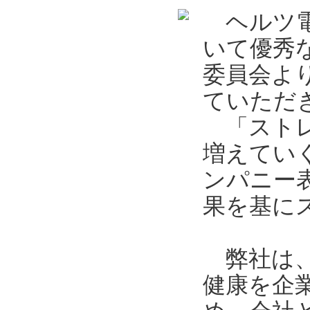
ヘルツ電
いて優秀
委員会よ
ていただ
「ストレ
増えてい
ンパニー
果を基に
弊社は、
健康を企