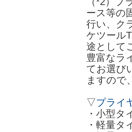
（*2）
ース等の
行い、ク
ケツールT
途として
豊富なラ
てお選び
ますので
▽
プライ
・小型タイプ
・軽量タイプ