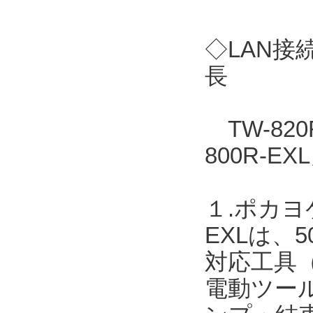
◇LAN接
長
TW-82
800R-
１.ポカヨ
EXLは、
対応工具
電動ツー