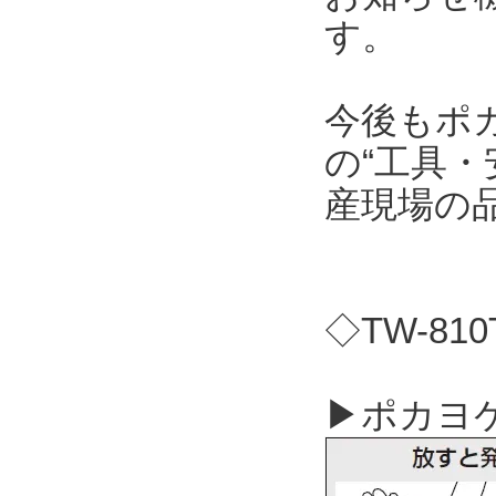
す。
今後もポ
の“工具・
産現場の
◇TW-81
▶ポカヨケ