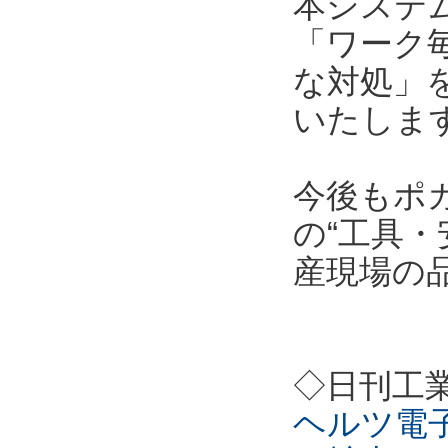
本システ
「ワーク
な対処」
いたしま
今後もポ
の“工具・
産現場の
◇日刊工
ヘルツ電