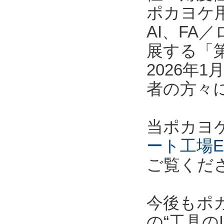
ポカヨケ
AI、F
展する「第
2026年
者の方々
当ポカヨ
ート工場E
ご覧くだ
今後もポ
の“工具の