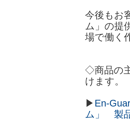
今後もお
ム」の提
場で働く
◇商品の
けます。
▶
En-G
ム」 製