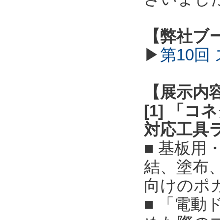
【弊社ブ
▶
第10回
【展示内
[1] 「
対応工具
■ 基板
結、塗布
向けのポ
■ 「電