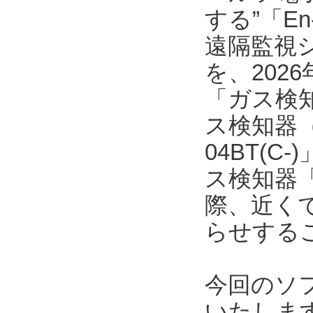
する”「E
遠隔監視
を、202
「ガス検
ス検知器（
04BT(
ス検知器「
際、近く
らせする
今回のソ
いたしま