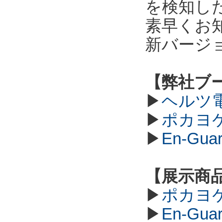
を検知し
素早くお
新バージ
【弊社ブ
▶
ヘルツ
▶
ポカヨ
▶
En-G
【展示商
▶
ポカヨ
▶
En-G