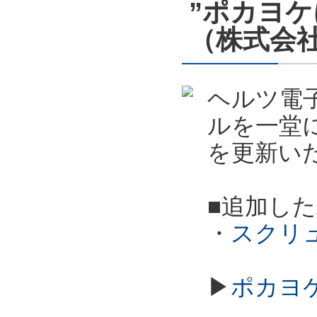
”ポカヨ
（株式会
ヘルツ電子
ルを一堂
を更新い
■追加し
・
スクリ
▶
ポカヨ