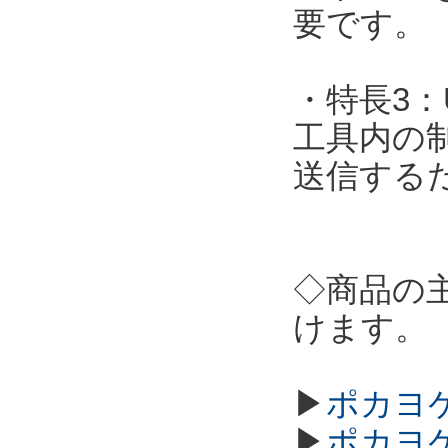
要です。
・特長3：
工具内の
送信する
◇商品の
けます。
▶
ポカヨケ
▶
ポカヨケ