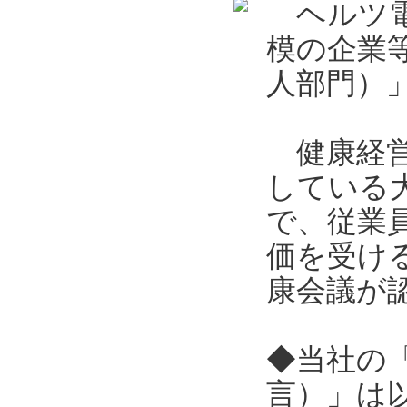
ヘルツ電
模の企業
人部門）
健康経営
している
で、従業
価を受け
康会議が
◆当社の
言）」は