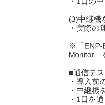
・1日の
(3)中継
・実際の
※「ENP-B
Monito
■通信テ
・導入前
・中継機
・1日を