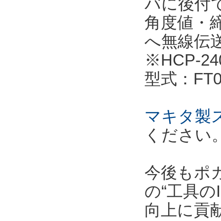
バに後付
角度値・
へ無線伝
※HCP-
型式：FT06
マキタ製
ください
今後もポ
の“工具の
向上に貢