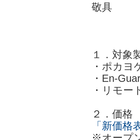
敬具
１．対象
・ポカヨ
・En-G
・リモー
２．価格
「新価格表
※オープ