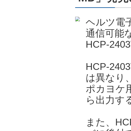
ヘルツ電
通信可能
HCP-24
HCP-2
は異なり
ポカヨケ
ら出力す
また、HC