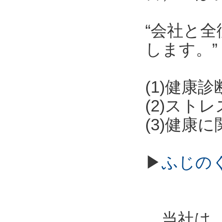
“会社と
します。”
(1)健康
(2)スト
(3)健康
▶
ふじの
当社は、