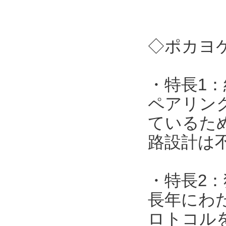
◇ポカヨケ
・特長1
ペアリン
ているた
路設計は
・特長2
長年にわ
ロトコル