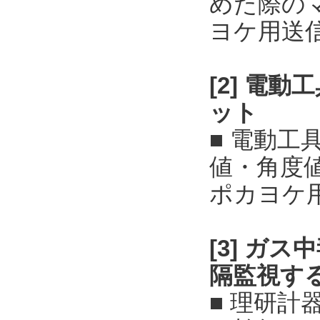
めた際の
ヨケ用送
[2] 電
ット
■ 電動
値・角度
ポカヨケ
[3] ガ
隔監視す
■ 理研