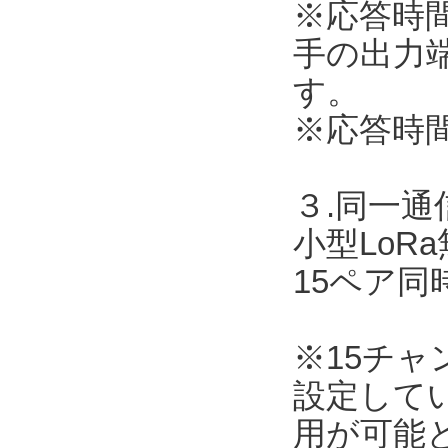
※応答時
手の出力
す。
※応答時
３.同一
小型LoR
15ペア
※15チ
設定して
用が可能