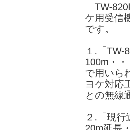
TW-820
ケ用受信機T
です。
１.「TW-8
100m・・
で用いら
ヨケ対応工
との無線
２.「現行送
20m延長