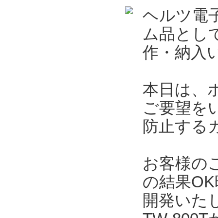
ヘルツ電
ム品とし
作・納入
本日は、
ご要望を
防止する
お客様の
の結果O
開発いた