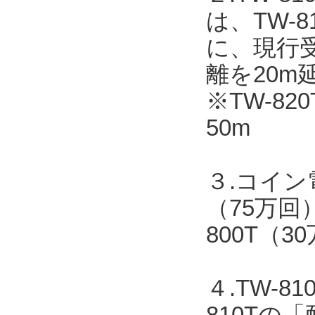
は、TW-
に、現行受
離を20m
※TW-82
50m
３.コイン
（75万回
800T（
４.TW-
810T