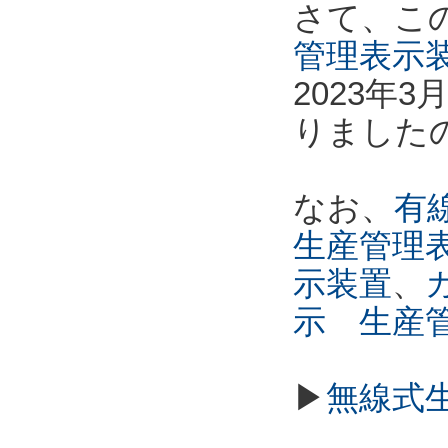
さて、こ
管理表示
2023年
りました
なお、
有線
生産管理
示装置
、
示 生産
▶
無線式生