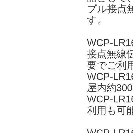
プル接点無
す。
WCP-L
接点無線
要でご利
WCP-L
屋内約30
WCP-L
利用も可
WCP-LR