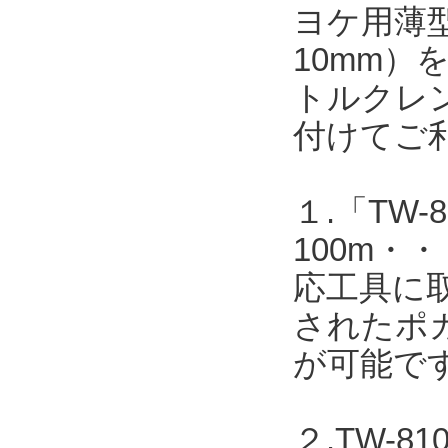
ヨケ用薄型
10mm
トルクレ
付けてご
１.「TW-8
100m
応工具に取
されたポカ
が可能で
２.TW-