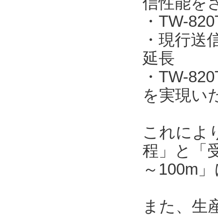
信性能を
・TW-820
・現行送信機
延長
・TW-8
を実現い
これによ
程」と「受
～100m
また、生産工