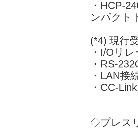
・HCP-
ンパクト
(*4) 現
・I/Oリレー
・RS-23
・LAN接続
・CC-Link
◇プレス