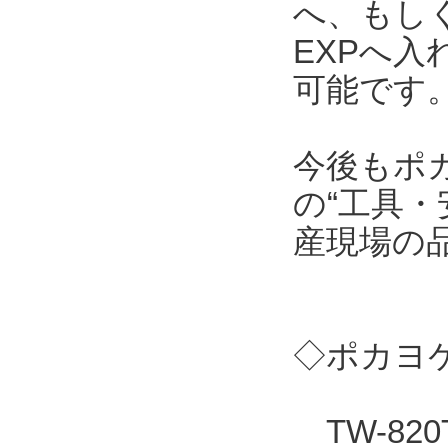
へ、もしくはT
EXPへ
可能です
今後もポ
の“工具・
産現場の
◇ポカヨケ
TW-82