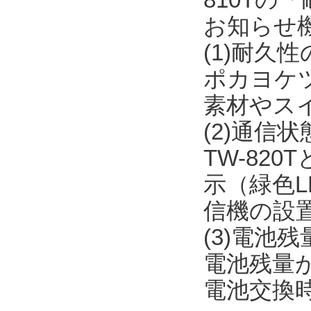
お知らせ
(1)耐久
ポカヨケ
素材やス
(2)通信
TW-82
示（緑色L
信機の設
(3)電池
電池残量が
電池交換