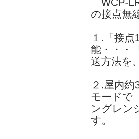
WCP-L
の接点無
１.「接点
能・・・
送方法を
２.屋内約
モードで「
ングレンジ
す。