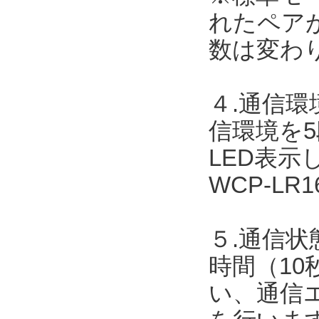
れたペア
数は変わ
４.通信
信環境を
LED表
WCP-L
５.通信状
時間（10
い、通信