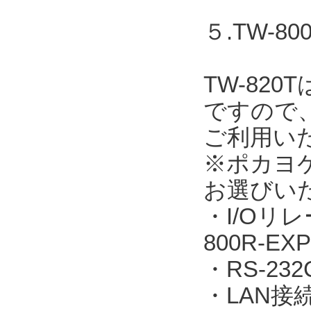
５.TW-
TW-82
ですので
ご利用い
※ポカヨ
お選びい
・I/Oリレ
800R-EXP
・RS-23
・LAN接続：