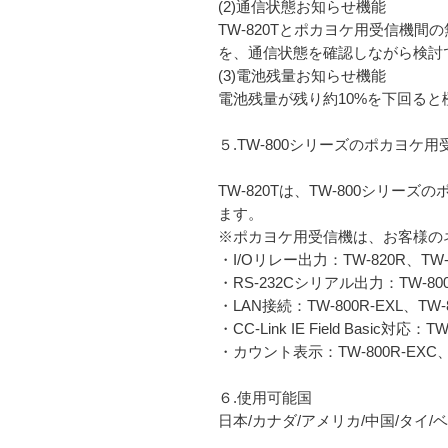
(2)通信状態お知らせ機能
TW-820Tとポカヨケ用受信機間
を、通信状態を確認しながら検討
(3)電池残量お知らせ機能
電池残量が残り約10%を下回ると
５.TW-800シリーズのポカヨケ
TW-820Tは、TW-800シ
ます。
※ポカヨケ用受信機は、お客様の
・I/Oリレー出力：TW-820R、TW-8
・RS-232Cシリアル出力：TW-800
・LAN接続：TW-800R-EXL、TW-8
・CC-Link IE Field Basic対応：T
・カウント表示：TW-800R-EXC、TW
６.使用可能国
日本/カナダ/アメリカ/中国/タイ