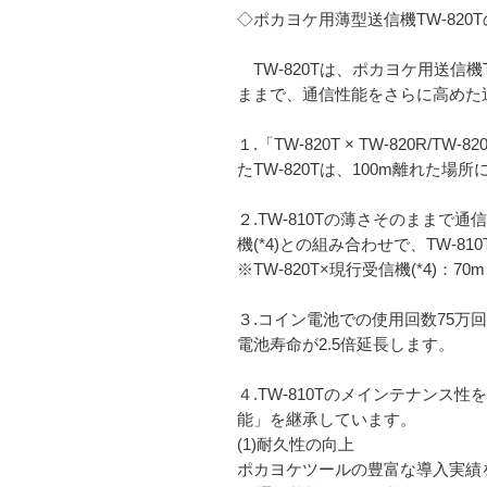
◇ポカヨケ用薄型送信機TW-820
TW-820Tは、ポカヨケ用送信機T
ままで、通信性能をさらに高めた
１.「TW-820T × TW-820
たTW-820Tは、100m離れた場所
２.TW-810Tの薄さそのままで通
機(*4)との組み合わせで、TW-8
※TW-820T×現行受信機(*4)：70m
３.コイン電池での使用回数75万回・
電池寿命が2.5倍延長します。
４.TW-810Tのメインテナンス
能」を継承しています。
(1)耐久性の向上
ポカヨケツールの豊富な導入実績