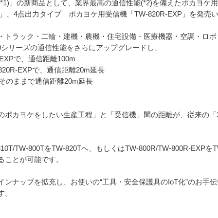
1)」の新商品として、業界最高の通信性能(*2)を備えたポカヨケ用薄
R」、4点出力タイプ ポカヨケ用受信機「TW-820R-EXP」を発売
・トラック・二輪・建機・農機・住宅設備・医療機器・空調・ロボ
00シリーズの通信性能をさらにアップグレードし、
20R-EXPで、通信距離100m
W-820R-EXPで、通信距離20m延長
さはそのままで通信距離20m延長
ポカヨケをしたい生産工程」と「受信機」間の距離が、従来の「30～
TW-800TをTW-820Tへ、もしくはTW-800R/TW-800R-EXPをT
ることが可能です。
ンナップを拡充し、お使いの“工具・安全保護具のIoT化”のお手
す。