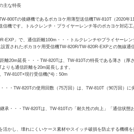
Tの主な特長
W-800Tの後継機であるポカヨケ用薄型送信機TW-810T（2020
送信機です。トルクレンチ・プライヤーレンチ等のポカヨケ対応工
R/TW-820R-EXP」で、通信距離100m・・・トルクレンチやプライ
に設置されたポカヨケ用受信機TW-820R/TW-820R-EXPとの無線
信距離20m延長・・・TW-820Tは、TW-810Tの特長である薄さ
10Tよりも通信距離を20m延長します。
、TW-810T×現行受信機(*4)：50m
・・TW-820Tの使用回数（75万回）は、TW-810T（90万回）に
性を継承・・・TW-820Tは、TW-810Tの「耐久性の向上」「通信
を活かし、壊れにくいケース素材やスイッチ破損を防止する機構を