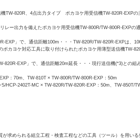
TW-820R、4点出力タイプ ポカヨケ用受信機TW-820R-EXP
は、I/Oリレー出力を備えたポカヨケ用受信機TW-800R/TW-800R-E
TW-820R-EXP」で、通信距離100m・・・TW-820R/TW-820R-E
ポカヨケ対応工具に取り付けられたポカヨケ用薄型送信機TW-82
R/TW-820R-EXP」で、通信距離20m延長・・・現行送信機(*3)との組み
R-EXP：70m、TW-810T × TW-800R/TW-800R-EXP：50m
/HCP-2402T-MC × TW-820R/TW-820R-EXP：50m、TW-850T/
品質が求められる組立工程・検査工程などの工具（ツール）を用い