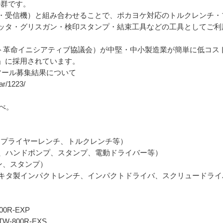
ル群です。
・受信機）と組み合わせることで、ポカヨケ対応のトルクレンチ・
ッタ・グリスガン・検印スタンプ・結束工具などの工具としてご利
ト革命イニシアティブ協議会）が中堅・中小製造業が簡単に低コスト
」に採用されています。
ツール募集結果について
ar/1223/
調べ。
応工具：プライヤーレンチ、トルクレンチ等）
工具、ハンドポンプ、スタンプ、電動ドライバー等）
ン、スタンプ）
工具：マキタ製インパクトレンチ、インパクトドライバ、スクリュードラ
0R-EXP
-800R-EXS