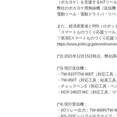
（ポカヨケ）を支援するIoTツー
弊社のポカヨケ用無線機（送信機
電動ツール・電動ドライバ・リベ
また、経済産業省とRRI（ロボッ
「スマートものづくり応援ツール
▽第3回スマートものづくり応援
https://www.jmfrri.gr.jp/event/semin
(*2) 2021年12月15日時点、弊社
(*3) 現行送信機：
・TW-810T/TW-800T（対
・TW-850T（対応工具：結束
・チェックペンS（対応工具：ペ
・HCP-2402T-MC（対応
(*4) 現行受信機：
・I/Oリレー出力：TW-800R/TW-80
・RS-232Cシリアル出力タイプ：TW