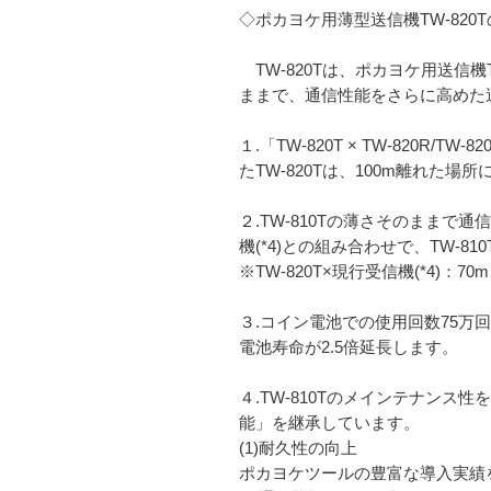
◇ポカヨケ用薄型送信機TW-820
TW-820Tは、ポカヨケ用送信機T
ままで、通信性能をさらに高めた
１.「TW-820T × TW-820
たTW-820Tは、100m離れた場所
２.TW-810Tの薄さそのままで通
機(*4)との組み合わせで、TW-8
※TW-820T×現行受信機(*4)：70m
３.コイン電池での使用回数75万回・
電池寿命が2.5倍延長します。
４.TW-810Tのメインテナンス
能」を継承しています。
(1)耐久性の向上
ポカヨケツールの豊富な導入実績