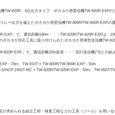
TW-820R、4点出力タイプ ポカヨケ用受信機TW-820R-EXP
は、I/Oリレー出力を備えたポカヨケ用受信機TW-800R/TW-800R-E
TW-820R-EXP」で、通信距離100m・・・TW-820R/TW-820R-E
ポカヨケ対応工具に取り付けられたポカヨケ用薄型送信機TW-82
R/TW-820R-EXP」で、通信距離20m延長・・・現行送信機(*3)との組み
R-EXP：70m、TW-810T × TW-800R/TW-800R-EXP：50m
/HCP-2402T-MC × TW-820R/TW-820R-EXP：50m、TW-850T/
品質が求められる組立工程・検査工程などの工具（ツール）を用い