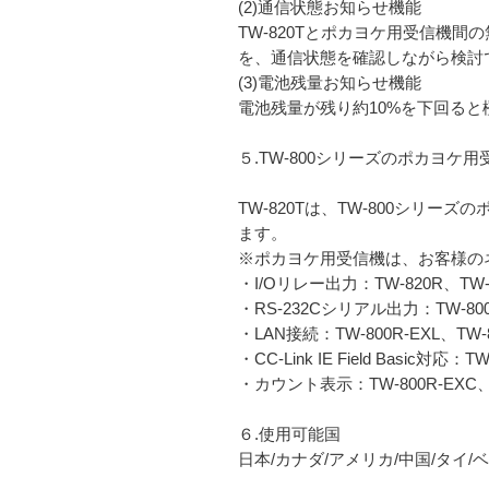
(2)通信状態お知らせ機能
TW-820Tとポカヨケ用受信機間
を、通信状態を確認しながら検討
(3)電池残量お知らせ機能
電池残量が残り約10%を下回ると
５.TW-800シリーズのポカヨケ
TW-820Tは、TW-800シ
ます。
※ポカヨケ用受信機は、お客様の
・I/Oリレー出力：TW-820R、TW-8
・RS-232Cシリアル出力：TW-800
・LAN接続：TW-800R-EXL、TW-8
・CC-Link IE Field Basic対応：T
・カウント表示：TW-800R-EXC、TW
６.使用可能国
日本/カナダ/アメリカ/中国/タイ