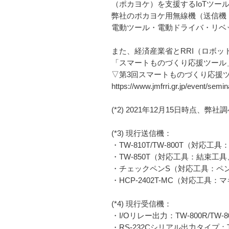
（ポカヨケ）を支援するIoTツー
弊社のポカヨケ用無線機（送信機
電動ツール・電動ドライバ・リベ
また、経済産業省とRRI（ロボッ
「スマートものづくり応援ツール
▽第3回スマートものづくり応援
https://www.jmfrri.gr.jp/event/semin
(*2) 2021年12月15日時点、弊社
(*3) 現行送信機：
・TW-810T/TW-800T（対
・TW-850T（対応工具：結束
・チェックペンS（対応工具：ペ
・HCP-2402T-MC（対応
(*4) 現行受信機：
・I/Oリレー出力：TW-800R/TW-80
・RS-232Cシリアル出力タイプ：TW