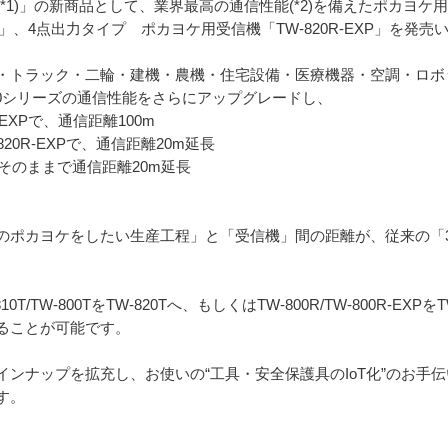
1)」の新商品として、業界最高の通信性能(*2)を備えたポカヨケ用薄
R」、4点出力タイプ ポカヨケ用受信機「TW-820R-EXP」を発売
・トラック・二輪・建機・農機・住宅設備・医療機器・空調・ロボ
00シリーズの通信性能をさらにアップグレードし、
20R-EXPで、通信距離100m
W-820R-EXPで、通信距離20m延長
さはそのままで通信距離20m延長
ポカヨケをしたい生産工程」と「受信機」間の距離が、従来の「30～
TW-800TをTW-820Tへ、もしくはTW-800R/TW-800R-EXPをT
ることが可能です。
ンナップを拡充し、お使いの“工具・安全保護具のIoT化”のお手
す。