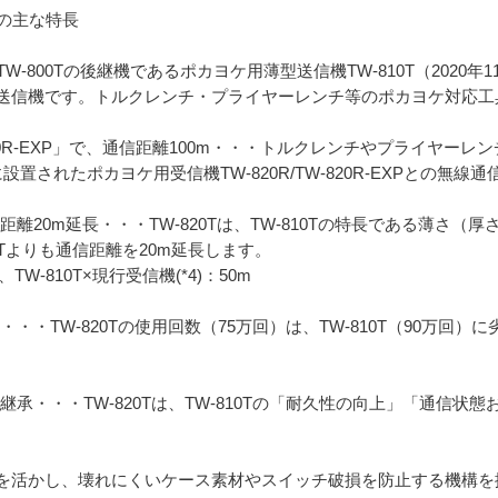
Tの主な特長
W-800Tの後継機であるポカヨケ用薄型送信機TW-810T（2020
送信機です。トルクレンチ・プライヤーレンチ等のポカヨケ対応工
R/TW-820R-EXP」で、通信距離100m・・・トルクレンチやプライ
に設置されたポカヨケ用受信機TW-820R/TW-820R-EXPとの無線
信距離20m延長・・・TW-820Tは、TW-810Tの特長である薄さ
10Tよりも通信距離を20m延長します。
、TW-810T×現行受信機(*4)：50m
・・TW-820Tの使用回数（75万回）は、TW-810T（90万回）に
性を継承・・・TW-820Tは、TW-810Tの「耐久性の向上」「通信
を活かし、壊れにくいケース素材やスイッチ破損を防止する機構を