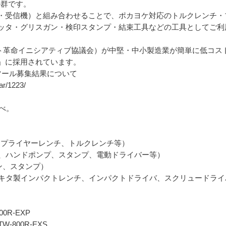
ル群です。
・受信機）と組み合わせることで、ポカヨケ対応のトルクレンチ・
ッタ・グリスガン・検印スタンプ・結束工具などの工具としてご利
ト革命イニシアティブ協議会）が中堅・中小製造業が簡単に低コスト
」に採用されています。
ツール募集結果について
ar/1223/
調べ。
応工具：プライヤーレンチ、トルクレンチ等）
工具、ハンドポンプ、スタンプ、電動ドライバー等）
ン、スタンプ）
工具：マキタ製インパクトレンチ、インパクトドライバ、スクリュードラ
0R-EXP
-800R-EXS