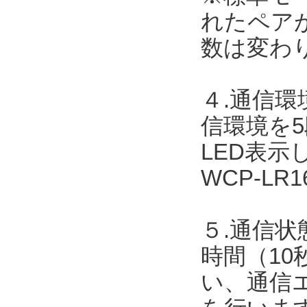
れたペア
数は変わ
４.通信
信環境を
LED表
WCP-L
５.通信状
時間（10
い、通信