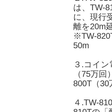
は、TW-
に、現行受
離を20m
※TW-82
50m
３.コイン
（75万回
800T（
４.TW-
810T