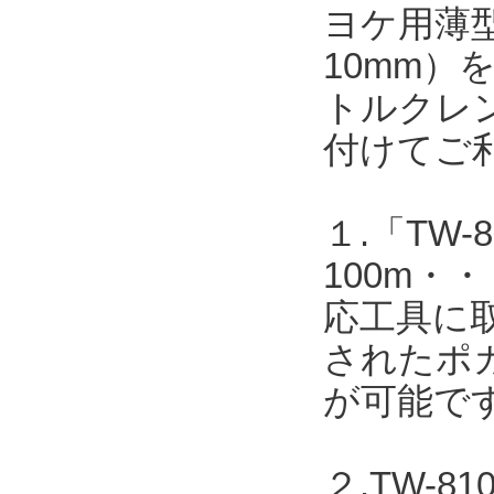
ヨケ用薄型
10mm
トルクレ
付けてご
１.「TW-8
100m
応工具に取
されたポカ
が可能で
２.TW-