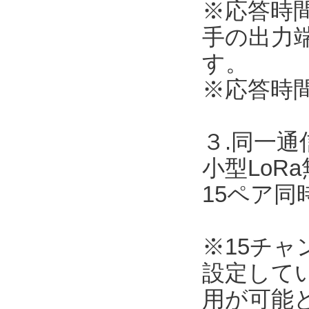
※応答時
手の出力
す。
※応答時
３.同一
小型LoR
15ペア
※15チ
設定して
用が可能