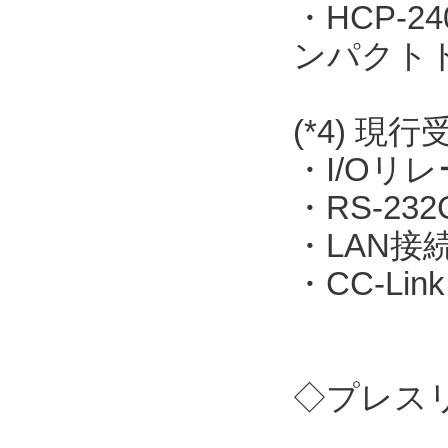
・HCP-
ンパクト
(*4) 現
・I/Oリレー
・RS-23
・LAN接続
・CC-Link
◇プレス