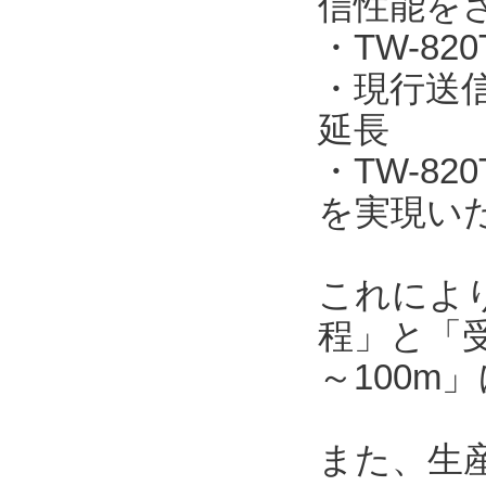
信性能を
・TW-820
・現行送信機
延長
・TW-8
を実現い
これによ
程」と「受
～100m
また、生産工