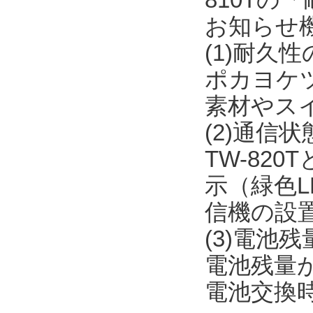
お知らせ
(1)耐久
ポカヨケ
素材やス
(2)通信
TW-82
示（緑色L
信機の設
(3)電池
電池残量が
電池交換