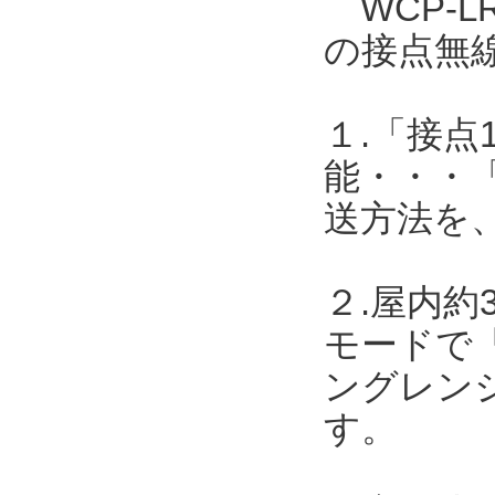
WCP-L
の接点無
１.「接点
能・・・
送方法を
２.屋内約
モードで「
ングレンジ
す。