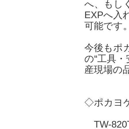
へ、もしくはT
EXPへ
可能です
今後もポ
の“工具・
産現場の
◇ポカヨケ
TW-82