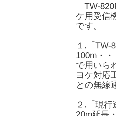
TW-820
ケ用受信機T
です。
１.「TW-8
100m・・
で用いら
ヨケ対応工
との無線
２.「現行送
20m延長