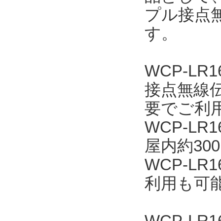
プル接点無
す。
WCP-L
接点無線
要でご利
WCP-L
屋内約30
WCP-L
利用も可
WCP-LR