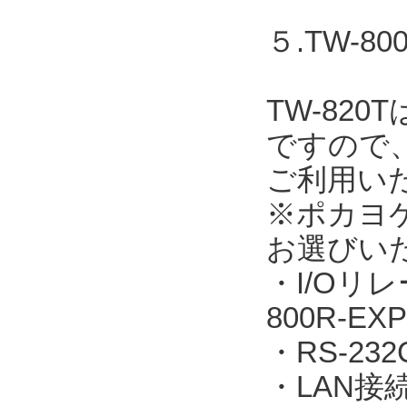
５.TW-
TW-82
ですので
ご利用い
※ポカヨ
お選びい
・I/Oリレ
800R-EXP
・RS-23
・LAN接続：