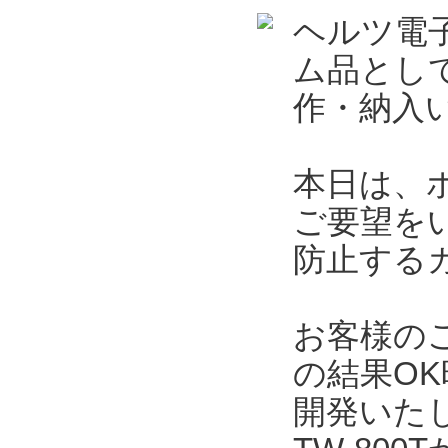
ヘルツ電
ム品とし
作・納入
本日は、
ご要望を
防止する
お客様の
の結果O
開発いた