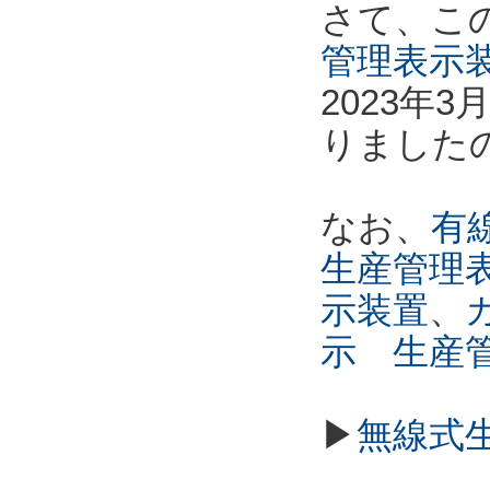
さて、こ
管理表示
2023年
りました
なお、
有線
生産管理
示装置
、
示 生産
▶
無線式生