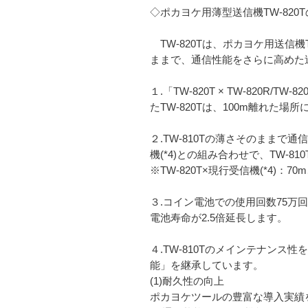
◇ポカヨケ用薄型送信機TW-820
TW-820Tは、ポカヨケ用送信機T
ままで、通信性能をさらに高めた
１.「TW-820T × TW-820
たTW-820Tは、100m離れた場所
２.TW-810Tの薄さそのままで通
機(*4)との組み合わせで、TW-8
※TW-820T×現行受信機(*4)：70m
３.コイン電池での使用回数75万回・
電池寿命が2.5倍延長します。
４.TW-810Tのメインテナンス
能」を継承しています。
(1)耐久性の向上
ポカヨケツールの豊富な導入実績