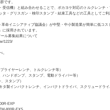
ル群です。
・受信機）と組み合わせることで、ポカヨケ対応のトルクレンチ・
ッタ・グリスガン・検印スタンプ・結束工具などの工具としてご利
ト革命イニシアティブ協議会）が中堅・中小製造業が簡単に低コスト
」に採用されています。
ツール募集結果について
ar/1223/
調べ。
応工具：プライヤーレンチ、トルクレンチ等）
工具、ハンドポンプ、スタンプ、電動ドライバー等）
ン、スタンプ）
工具：マキタ製インパクトレンチ、インパクトドライバ、スクリュードラ
0R-EXP
-800R-EXS