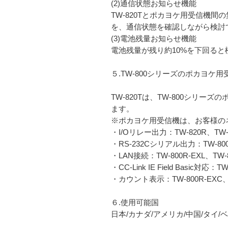
(2)通信状態お知らせ機能
TW-820Tとポカヨケ用受信機間
を、通信状態を確認しながら検討
(3)電池残量お知らせ機能
電池残量が残り約10%を下回ると
５.TW-800シリーズのポカヨケ
TW-820Tは、TW-800シ
ます。
※ポカヨケ用受信機は、お客様の
・I/Oリレー出力：TW-820R、TW-8
・RS-232Cシリアル出力：TW-800
・LAN接続：TW-800R-EXL、TW-8
・CC-Link IE Field Basic対応：T
・カウント表示：TW-800R-EXC、TW
６.使用可能国
日本/カナダ/アメリカ/中国/タイ