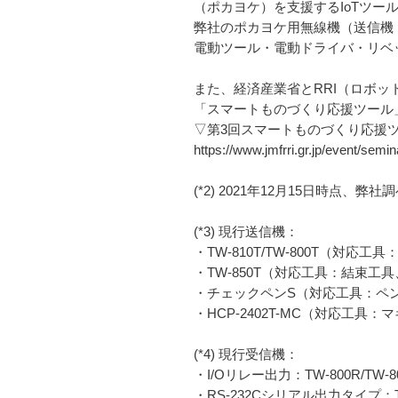
（ポカヨケ）を支援するIoTツー
弊社のポカヨケ用無線機（送信機
電動ツール・電動ドライバ・リベ
また、経済産業省とRRI（ロボッ
「スマートものづくり応援ツール
▽第3回スマートものづくり応援
https://www.jmfrri.gr.jp/event/semin
(*2) 2021年12月15日時点、弊社
(*3) 現行送信機：
・TW-810T/TW-800T（対
・TW-850T（対応工具：結束
・チェックペンS（対応工具：ペ
・HCP-2402T-MC（対応
(*4) 現行受信機：
・I/Oリレー出力：TW-800R/TW-80
・RS-232Cシリアル出力タイプ：TW