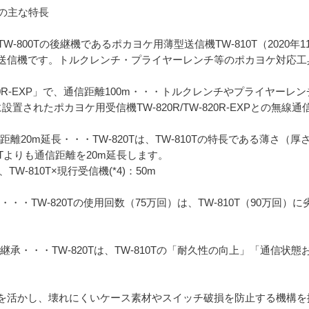
Tの主な特長
W-800Tの後継機であるポカヨケ用薄型送信機TW-810T（2020
送信機です。トルクレンチ・プライヤーレンチ等のポカヨケ対応工
R/TW-820R-EXP」で、通信距離100m・・・トルクレンチやプライ
に設置されたポカヨケ用受信機TW-820R/TW-820R-EXPとの無線
信距離20m延長・・・TW-820Tは、TW-810Tの特長である薄さ
10Tよりも通信距離を20m延長します。
、TW-810T×現行受信機(*4)：50m
・・TW-820Tの使用回数（75万回）は、TW-810T（90万回）に
性を継承・・・TW-820Tは、TW-810Tの「耐久性の向上」「通信
を活かし、壊れにくいケース素材やスイッチ破損を防止する機構を