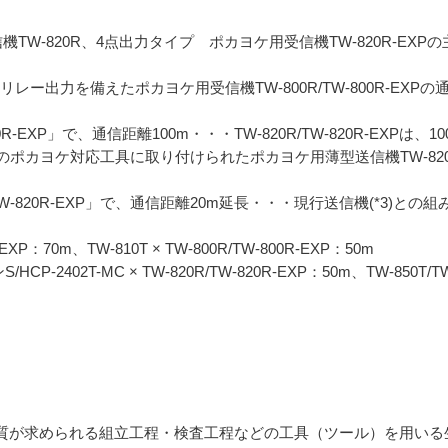
TW-820R、4点出力タイプ ポカヨケ用受信機TW-820R-EXP
は、I/Oリレー出力を備えたポカヨケ用受信機TW-800R/TW-800R-E
TW-820R-EXP」で、通信距離100m・・・TW-820R/TW-820R-E
ポカヨケ対応工具に取り付けられたポカヨケ用薄型送信機TW-82
R/TW-820R-EXP」で、通信距離20m延長・・・現行送信機(*3)との組み
R-EXP：70m、TW-810T × TW-800R/TW-800R-EXP：50m
/HCP-2402T-MC × TW-820R/TW-820R-EXP：50m、TW-850T/
品質が求められる組立工程・検査工程などの工具（ツール）を用い