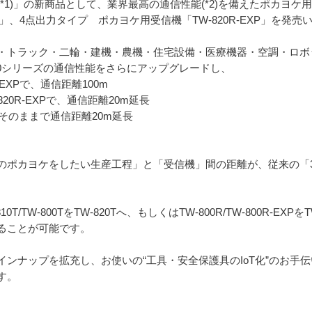
1)」の新商品として、業界最高の通信性能(*2)を備えたポカヨケ用薄
R」、4点出力タイプ ポカヨケ用受信機「TW-820R-EXP」を発売
・トラック・二輪・建機・農機・住宅設備・医療機器・空調・ロボ
00シリーズの通信性能をさらにアップグレードし、
20R-EXPで、通信距離100m
W-820R-EXPで、通信距離20m延長
さはそのままで通信距離20m延長
ポカヨケをしたい生産工程」と「受信機」間の距離が、従来の「30～
TW-800TをTW-820Tへ、もしくはTW-800R/TW-800R-EXPをT
ることが可能です。
ンナップを拡充し、お使いの“工具・安全保護具のIoT化”のお手
す。