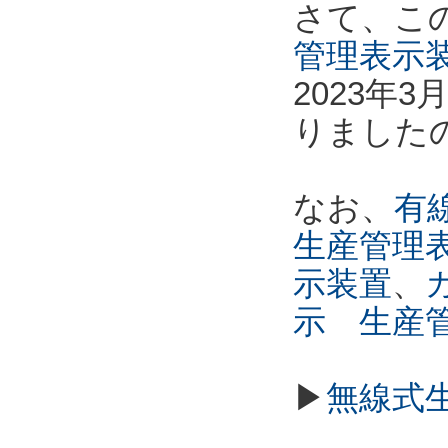
さて、こ
管理表示
2023年
りました
なお、
有線
生産管理
示装置
、
示 生産
▶
無線式生