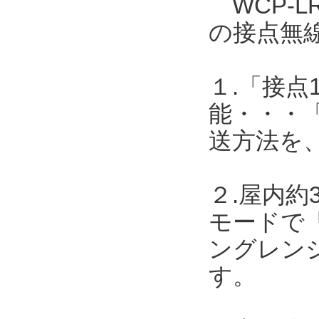
WCP-L
の接点無
１.「接点
能・・・
送方法を
２.屋内約
モードで「
ングレンジ
す。