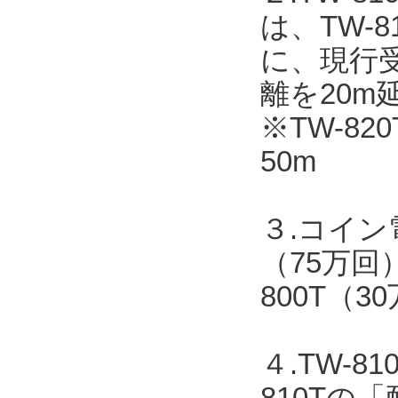
は、TW-
に、現行受
離を20m
※TW-82
50m
３.コイン
（75万回
800T（
４.TW-
810T