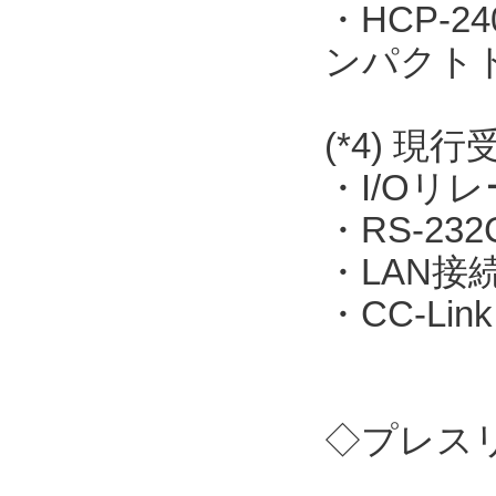
・HCP-
ンパクト
(*4) 現
・I/Oリレー
・RS-23
・LAN接続
・CC-Link
◇プレス