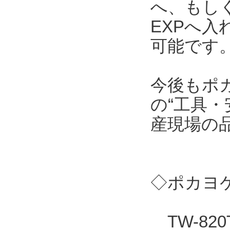
へ、もしくはT
EXPへ
可能です
今後もポ
の“工具・
産現場の
◇ポカヨケ
TW-82