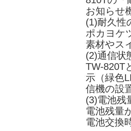
お知らせ
(1)耐久
ポカヨケ
素材やス
(2)通信
TW-82
示（緑色L
信機の設
(3)電池
電池残量が
電池交換