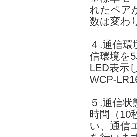
れたペア
数は変わ
４.通信
信環境を
LED表
WCP-L
５.通信状
時間（10
い、通信