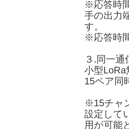
※応答時
手の出力
す。
※応答時
３.同一
小型LoR
15ペア
※15チ
設定して
用が可能