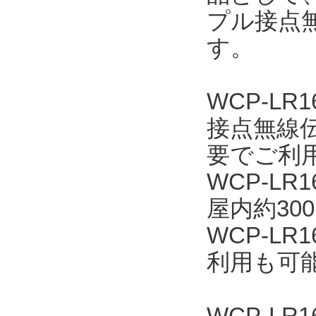
プル接点無
す。
WCP-L
接点無線
要でご利
WCP-L
屋内約30
WCP-L
利用も可
WCP-LR