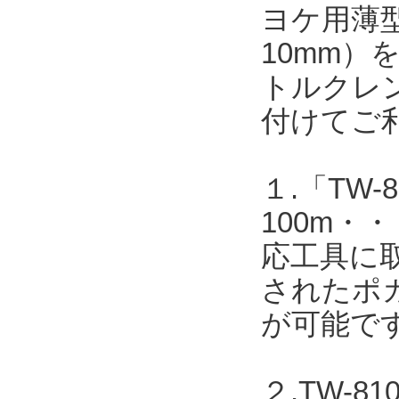
ヨケ用薄型
10mm
トルクレ
付けてご
１.「TW-8
100m
応工具に取
されたポカ
が可能で
２.TW-