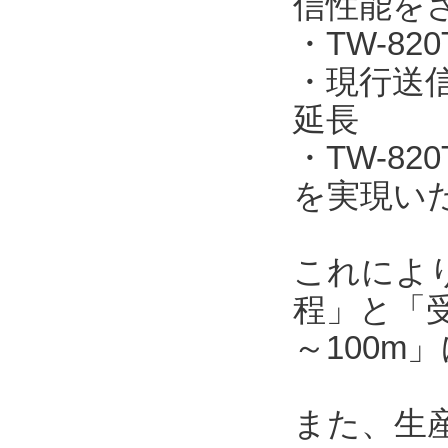
信性能を
・TW-820
・現行送信機
延長
・TW-8
を実現い
これによ
程」と「受
～100m
また、生産工