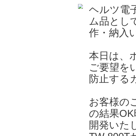
ヘルツ電
ム品とし
作・納入
本日は、
ご要望を
防止する
お客様の
の結果O
開発いた