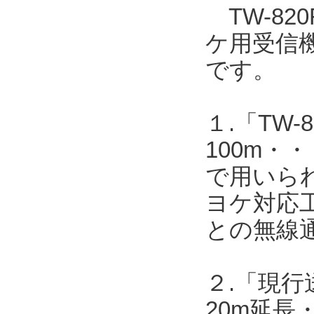
TW-820
ケ用受信機T
です。
１.「TW-8
100m・・
で用いら
ヨケ対応工
との無線
２.「現行送
20m延長