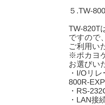
５.TW-
TW-82
ですので
ご利用い
※ポカヨ
お選びい
・I/Oリレ
800R-EXP
・RS-23
・LAN接続：