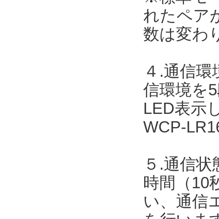
れたペア
数は変わ
４.通信
信環境を
LED表
WCP-L
５.通信状
時間（10
い、通信