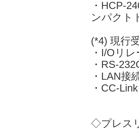
・HCP-
ンパクト
(*4) 現
・I/Oリレー
・RS-23
・LAN接続
・CC-Link
◇プレス