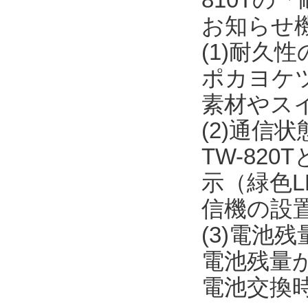
お知らせ
(1)耐久
ポカヨケ
素材やス
(2)通信
TW-82
示（緑色L
信機の設
(3)電池
電池残量が
電池交換