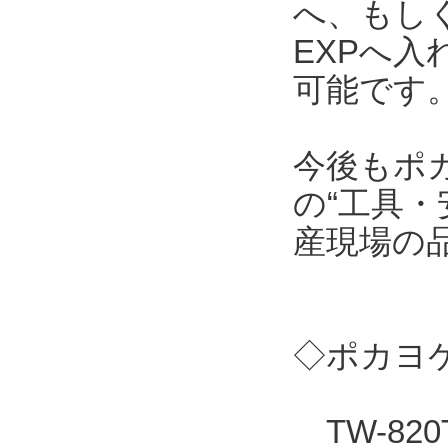
へ、もしくはT
EXPへ
可能です
今後もポ
の“工具・
産現場の
◇ポカヨケ
TW-82