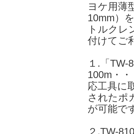
ヨケ用薄型
10mm
トルクレ
付けてご
１.「TW-8
100m
応工具に取
されたポカ
が可能で
２.TW-