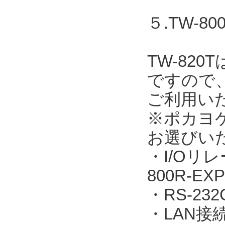
５.TW-
TW-82
ですので
ご利用い
※ポカヨ
お選びい
・I/Oリレ
800R-EXP
・RS-23
・LAN接続：