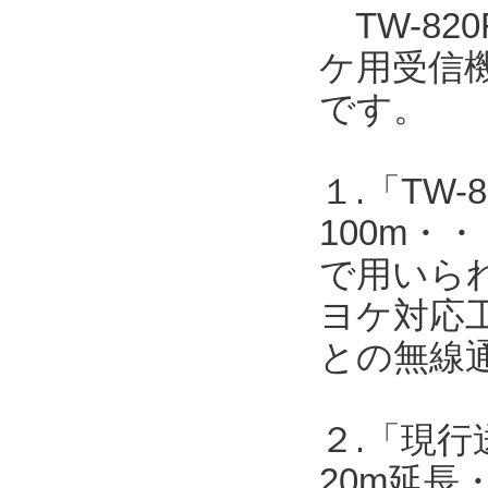
TW-820
ケ用受信機T
です。
１.「TW-8
100m・・
で用いら
ヨケ対応工
との無線
２.「現行送
20m延長