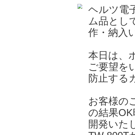
ヘルツ電
ム品とし
作・納入
本日は、
ご要望を
防止する
お客様の
の結果O
開発いた