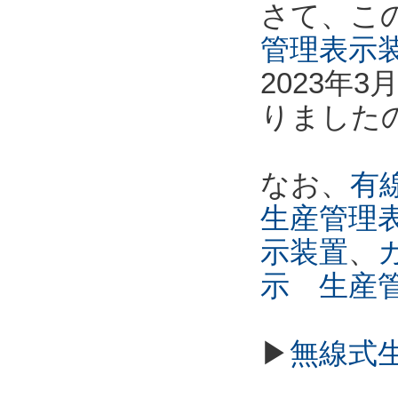
さて、こ
管理表示
2023年
りました
なお、
有線
生産管理
示装置
、
示 生産
▶
無線式生