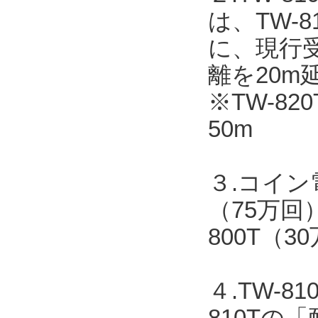
は、TW-
に、現行受
離を20m
※TW-82
50m
３.コイン
（75万回
800T（
４.TW-
810T