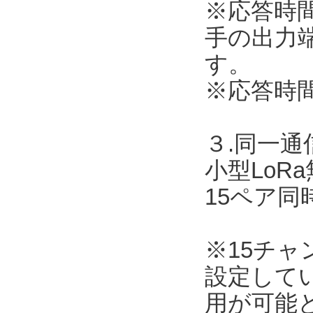
※応答時
手の出力
す。
※応答時
３.同一
小型LoR
15ペア
※15チ
設定して
用が可能