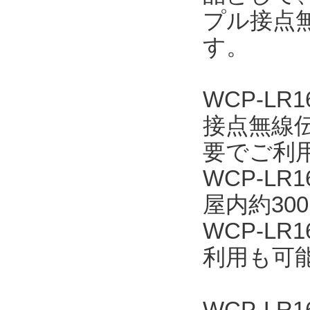
プル接点無
す。
WCP-L
接点無線
要でご利
WCP-L
屋内約30
WCP-L
利用も可
WCP-LR