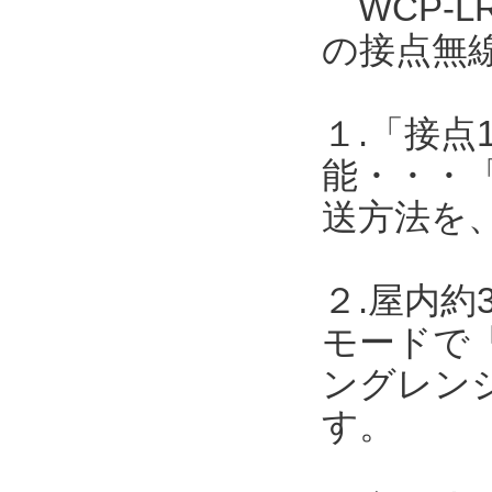
WCP-L
の接点無
１.「接点
能・・・
送方法を
２.屋内約
モードで「
ングレンジ
す。