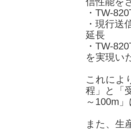
信性能を
・TW-820
・現行送信機
延長
・TW-8
を実現い
これによ
程」と「受
～100m
また、生産工