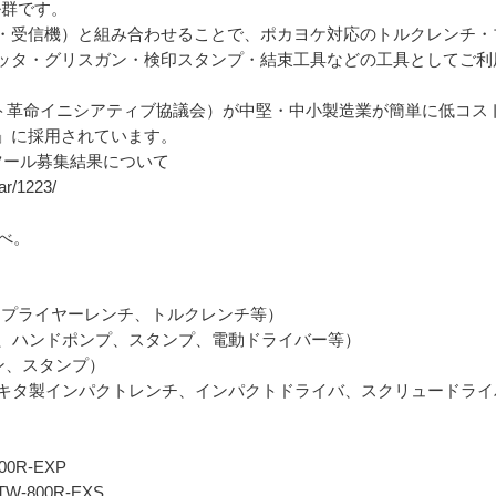
ル群です。
・受信機）と組み合わせることで、ポカヨケ対応のトルクレンチ・
ッタ・グリスガン・検印スタンプ・結束工具などの工具としてご利
ト革命イニシアティブ協議会）が中堅・中小製造業が簡単に低コスト
」に採用されています。
ツール募集結果について
ar/1223/
調べ。
応工具：プライヤーレンチ、トルクレンチ等）
工具、ハンドポンプ、スタンプ、電動ドライバー等）
ン、スタンプ）
工具：マキタ製インパクトレンチ、インパクトドライバ、スクリュードラ
0R-EXP
-800R-EXS