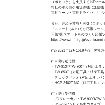
（ポカヨケ）を支援するIoTツー
弊社のポカヨケ用無線機（送信機
電動ツール・電動ドライバ・リベ
また、経済産業省とRRI（ロボッ
「スマートものづくり応援ツール
▽第3回スマートものづくり応援
https://www.jmfrri.gr.jp/event/semin
(*2) 2021年12月15日時点、弊社
(*3) 現行送信機：
・TW-810T/TW-800T（対
・TW-850T（対応工具：結束
・チェックペンS（対応工具：ペ
・HCP-2402T-MC（対応
(*4) 現行受信機：
・I/Oリレー出力：TW-800R/TW-80
・RS-232Cシリアル出力タイプ：TW