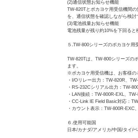
(2)通信状態お知らせ機能
TW-820Tとポカヨケ用受信機間
を、通信状態を確認しながら検討
(3)電池残量お知らせ機能
電池残量が残り約10%を下回ると
５.TW-800シリーズのポカヨケ
TW-820Tは、TW-800シ
ます。
※ポカヨケ用受信機は、お客様の
・I/Oリレー出力：TW-820R、TW-8
・RS-232Cシリアル出力：TW-800
・LAN接続：TW-800R-EXL、TW-8
・CC-Link IE Field Basic対応：T
・カウント表示：TW-800R-EXC、TW
６.使用可能国
日本/カナダ/アメリカ/中国/タイ