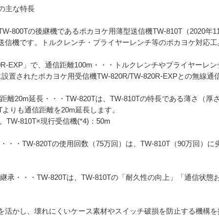
Tの主な特長
W-800Tの後継機であるポカヨケ用薄型送信機TW-810T（2020
送信機です。トルクレンチ・プライヤーレンチ等のポカヨケ対応工
R/TW-820R-EXP」で、通信距離100m・・・トルクレンチやプライ
に設置されたポカヨケ用受信機TW-820R/TW-820R-EXPとの無線
信距離20m延長・・・TW-820Tは、TW-810Tの特長である薄さ
10Tよりも通信距離を20m延長します。
、TW-810T×現行受信機(*4)：50m
・・TW-820Tの使用回数（75万回）は、TW-810T（90万回）に
性を継承・・・TW-820Tは、TW-810Tの「耐久性の向上」「通信
を活かし、壊れにくいケース素材やスイッチ破損を防止する機構を