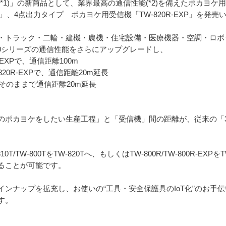
1)」の新商品として、業界最高の通信性能(*2)を備えたポカヨケ用薄
R」、4点出力タイプ ポカヨケ用受信機「TW-820R-EXP」を発売
・トラック・二輪・建機・農機・住宅設備・医療機器・空調・ロボ
00シリーズの通信性能をさらにアップグレードし、
20R-EXPで、通信距離100m
W-820R-EXPで、通信距離20m延長
さはそのままで通信距離20m延長
ポカヨケをしたい生産工程」と「受信機」間の距離が、従来の「30～
TW-800TをTW-820Tへ、もしくはTW-800R/TW-800R-EXPをT
ることが可能です。
ンナップを拡充し、お使いの“工具・安全保護具のIoT化”のお手
す。