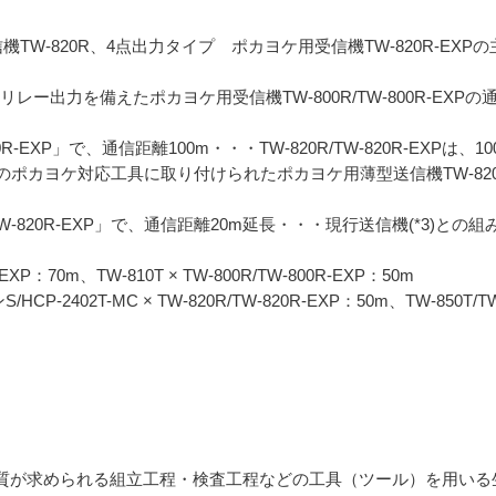
TW-820R、4点出力タイプ ポカヨケ用受信機TW-820R-EXP
は、I/Oリレー出力を備えたポカヨケ用受信機TW-800R/TW-800R-E
TW-820R-EXP」で、通信距離100m・・・TW-820R/TW-820R-E
ポカヨケ対応工具に取り付けられたポカヨケ用薄型送信機TW-82
R/TW-820R-EXP」で、通信距離20m延長・・・現行送信機(*3)との組み
R-EXP：70m、TW-810T × TW-800R/TW-800R-EXP：50m
/HCP-2402T-MC × TW-820R/TW-820R-EXP：50m、TW-850T/
品質が求められる組立工程・検査工程などの工具（ツール）を用い