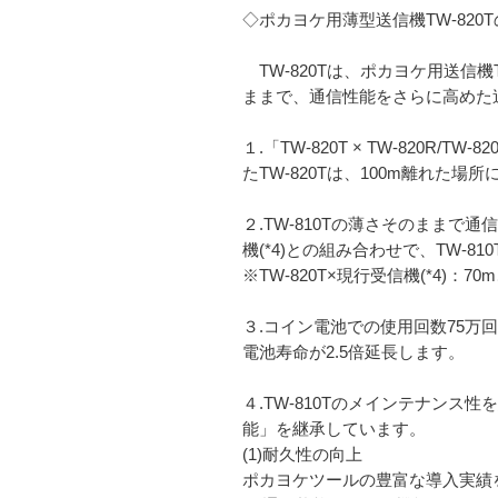
◇ポカヨケ用薄型送信機TW-820
TW-820Tは、ポカヨケ用送信機T
ままで、通信性能をさらに高めた
１.「TW-820T × TW-820
たTW-820Tは、100m離れた場所
２.TW-810Tの薄さそのままで通
機(*4)との組み合わせで、TW-8
※TW-820T×現行受信機(*4)：70m
３.コイン電池での使用回数75万回・
電池寿命が2.5倍延長します。
４.TW-810Tのメインテナンス
能」を継承しています。
(1)耐久性の向上
ポカヨケツールの豊富な導入実績