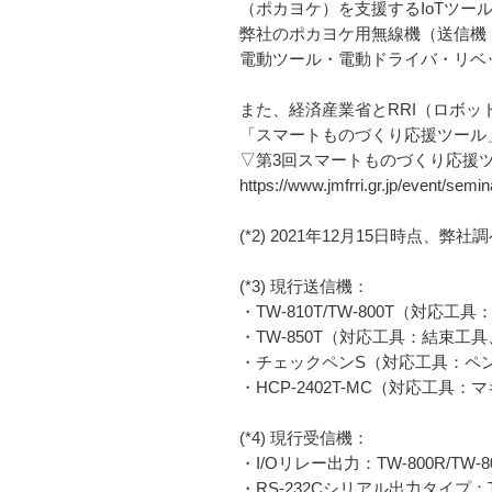
（ポカヨケ）を支援するIoTツー
弊社のポカヨケ用無線機（送信機
電動ツール・電動ドライバ・リベ
また、経済産業省とRRI（ロボッ
「スマートものづくり応援ツール
▽第3回スマートものづくり応援
https://www.jmfrri.gr.jp/event/semin
(*2) 2021年12月15日時点、弊社
(*3) 現行送信機：
・TW-810T/TW-800T（対
・TW-850T（対応工具：結束
・チェックペンS（対応工具：ペ
・HCP-2402T-MC（対応
(*4) 現行受信機：
・I/Oリレー出力：TW-800R/TW-80
・RS-232Cシリアル出力タイプ：TW