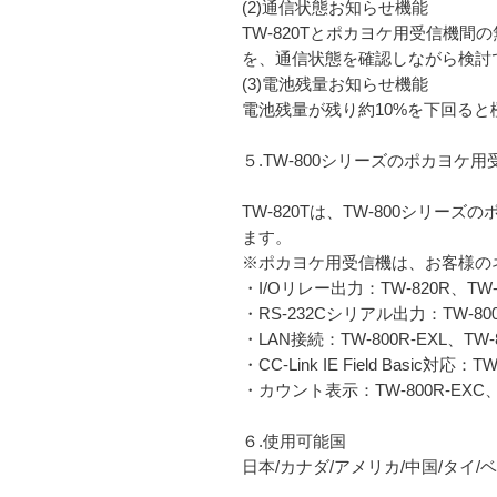
(2)通信状態お知らせ機能
TW-820Tとポカヨケ用受信機間
を、通信状態を確認しながら検討
(3)電池残量お知らせ機能
電池残量が残り約10%を下回ると
５.TW-800シリーズのポカヨケ
TW-820Tは、TW-800シ
ます。
※ポカヨケ用受信機は、お客様の
・I/Oリレー出力：TW-820R、TW-8
・RS-232Cシリアル出力：TW-800
・LAN接続：TW-800R-EXL、TW-8
・CC-Link IE Field Basic対応：T
・カウント表示：TW-800R-EXC、TW
６.使用可能国
日本/カナダ/アメリカ/中国/タイ