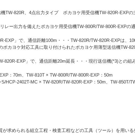
TW-820R、4点出力タイプ ポカヨケ用受信機TW-820R-EXP
は、I/Oリレー出力を備えたポカヨケ用受信機TW-800R/TW-800R-E
TW-820R-EXP」で、通信距離100m・・・TW-820R/TW-820R-E
ポカヨケ対応工具に取り付けられたポカヨケ用薄型送信機TW-82
R/TW-820R-EXP」で、通信距離20m延長・・・現行送信機(*3)との組み
R-EXP：70m、TW-810T × TW-800R/TW-800R-EXP：50m
/HCP-2402T-MC × TW-820R/TW-820R-EXP：50m、TW-850T/
品質が求められる組立工程・検査工程などの工具（ツール）を用い