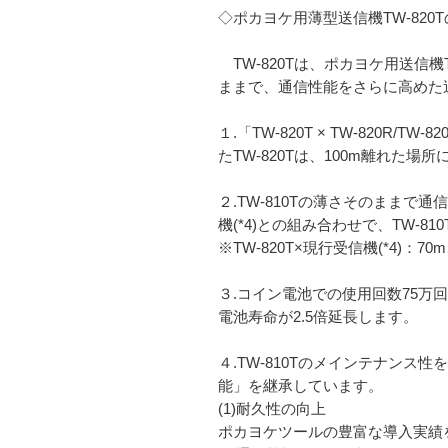
◇ポカヨケ用薄型送信機TW-820
TW-820Tは、ポカヨケ用送信機T
ままで、通信性能をさらに高めた
１.「TW-820T × TW-820
たTW-820Tは、100m離れた場所
２.TW-810Tの薄さそのままで通
機(*4)との組み合わせで、TW-8
※TW-820T×現行受信機(*4)：70m
３.コイン電池での使用回数75万回・
電池寿命が2.5倍延長します。
４.TW-810Tのメインテナンス
能」を継承しています。
(1)耐久性の向上
ポカヨケツールの豊富な導入実績