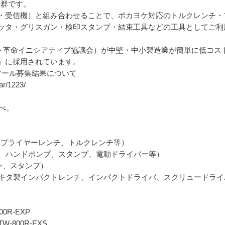
ル群です。
・受信機）と組み合わせることで、ポカヨケ対応のトルクレンチ・
ッタ・グリスガン・検印スタンプ・結束工具などの工具としてご利
ト革命イニシアティブ協議会）が中堅・中小製造業が簡単に低コスト
」に採用されています。
ツール募集結果について
ar/1223/
調べ。
応工具：プライヤーレンチ、トルクレンチ等）
工具、ハンドポンプ、スタンプ、電動ドライバー等）
ン、スタンプ）
工具：マキタ製インパクトレンチ、インパクトドライバ、スクリュードラ
0R-EXP
-800R-EXS