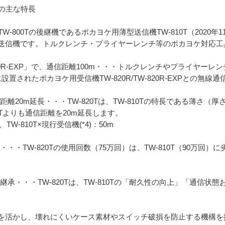
Tの主な特長
W-800Tの後継機であるポカヨケ用薄型送信機TW-810T（2020
送信機です。トルクレンチ・プライヤーレンチ等のポカヨケ対応工
R/TW-820R-EXP」で、通信距離100m・・・トルクレンチやプライ
に設置されたポカヨケ用受信機TW-820R/TW-820R-EXPとの無線
信距離20m延長・・・TW-820Tは、TW-810Tの特長である薄さ
10Tよりも通信距離を20m延長します。
、TW-810T×現行受信機(*4)：50m
・・TW-820Tの使用回数（75万回）は、TW-810T（90万回）に
性を継承・・・TW-820Tは、TW-810Tの「耐久性の向上」「通信
を活かし、壊れにくいケース素材やスイッチ破損を防止する機構を