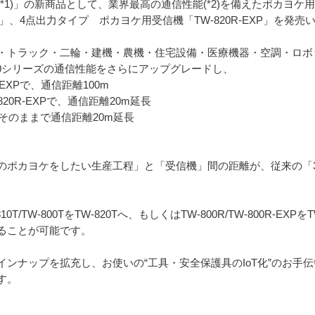
1)」の新商品として、業界最高の通信性能(*2)を備えたポカヨケ用薄
R」、4点出力タイプ ポカヨケ用受信機「TW-820R-EXP」を発売
・トラック・二輪・建機・農機・住宅設備・医療機器・空調・ロボ
00シリーズの通信性能をさらにアップグレードし、
20R-EXPで、通信距離100m
W-820R-EXPで、通信距離20m延長
さはそのままで通信距離20m延長
ポカヨケをしたい生産工程」と「受信機」間の距離が、従来の「30～
TW-800TをTW-820Tへ、もしくはTW-800R/TW-800R-EXPをT
ることが可能です。
ンナップを拡充し、お使いの“工具・安全保護具のIoT化”のお手
す。