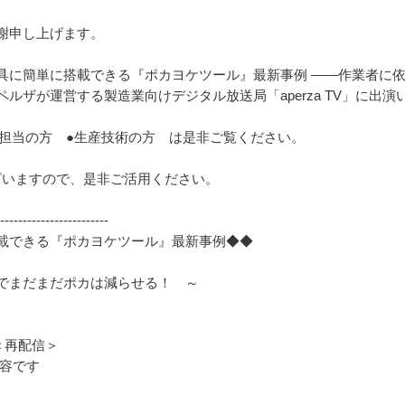
謝申し上げます。
具に簡単に搭載できる『ポカヨケツール』最新事例 ――作業者に
ルザが運営する製造業向けデジタル放送局「aperza TV」に出演
定担当の方 ●生産技術の方 は是非ご覧ください。
ざいますので、是非ご活用ください。
----------------------
載できる『ポカヨケツール』最新事例◆◆
でまだまだポカは減らせる！ ～
55＜再配信＞
内容です