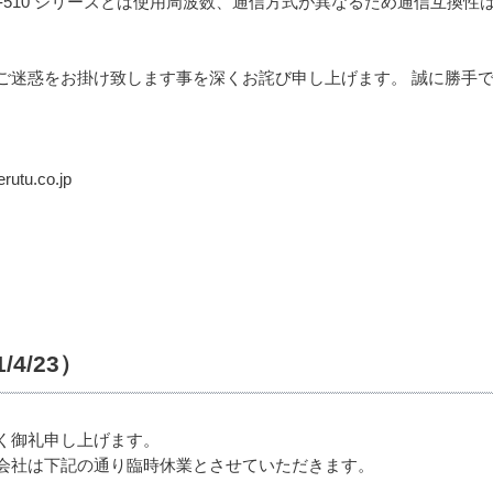
は、TW-510 シリーズとは使用周波数、通信方式が異なるため通信互
ご迷惑をお掛け致します事を深くお詫び申し上げます。 誠に勝手
tu.co.jp
4/23）
く御礼申し上げます。
会社は下記の通り臨時休業とさせていただきます。