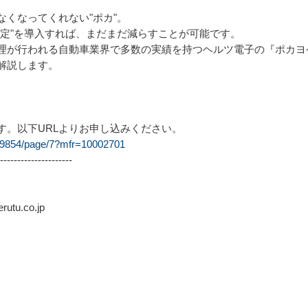
くなってくれない"ポカ"。
判定"を導入すれば、まだまだ減らすことが可能です。
理が行われる自動車業界で多数の実績を持つヘルツ電子の『ポカヨ
解説します。
す。以下URLよりお申し込みください。
009854/page/7?mfr=10002701
---------------------
tu.co.jp