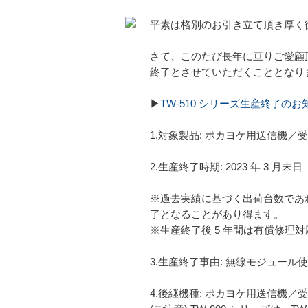
平素は格別のお引き立て頂き厚く
さて、このたび長年に亘りご愛顧頂い
終了とさせていただくこととなり
▶
TW-510 シリーズ生産終了のお
1.対象製品: ポカヨケ用送信機／受信
2.生産終了時期: 2023 年 3 月末日
※過去実績に基づく出荷台数であ
了となることがあり得ます。
※生産終了後 5 年間は有償修理
3.生産終了事由: 無線モジュール
4.後継機種: ポカヨケ用送信機／