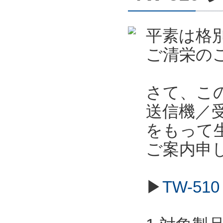
平素は格
ご清栄の
さて、こ
送信機／受信
をもって
ご案内申
▶
TW-5