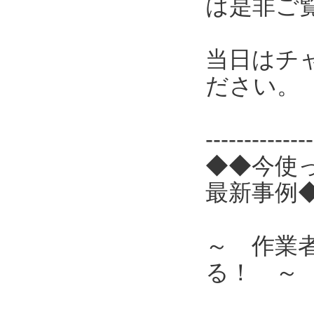
は是非ご
当日はチ
ださい。
------------
◆◆今使
最新事例
～ 作業
る！ ～