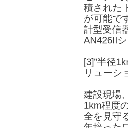
積された
が可能です
計型受信
AN426
[3]”半
リューショ
建設現場
1km程
全を見守
年培った