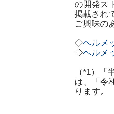
の開発ス
掲載され
ご興味の
◇
ヘルメッ
◇
ヘルメッ
（*1）「
は、「令
ります。