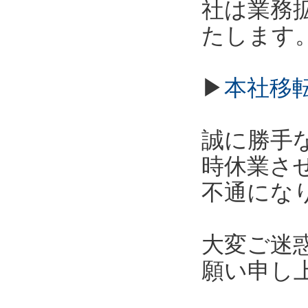
社は業務拡
たします
▶
本社移
誠に勝手な
時休業さ
不通にな
大変ご迷
願い申し