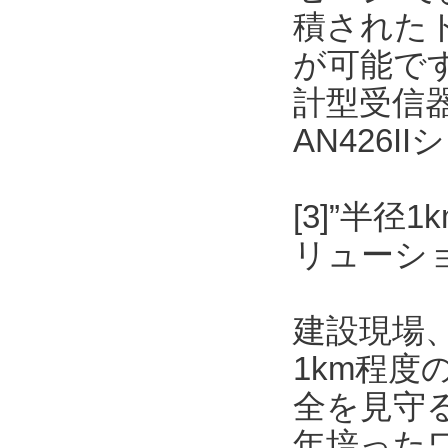
積された
が可能です
計型受信
AN426
[3]”半
リューショ
建設現場
1km程
全を見守
年培った