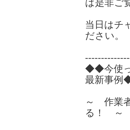
は是非ご
当日はチ
ださい。
------------
◆◆今使
最新事例
～ 作業
る！ ～