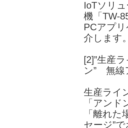
IoTソリ
機「TW-
PCアプリケ
介します
[2]”生
ン” 無
生産ライ
「アンド
「離れた
セージ”