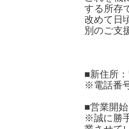
する所存
改めて日
別のご支
■新住所：
※電話番
■営業開始
※誠に勝
業させて