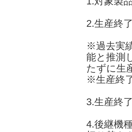
1.対象製
2.生産終了
※過去実
能と推測
たずに生
※生産終了
3.生産終
4.後継機