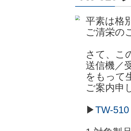
平素は格
ご清栄の
さて、こ
送信機／受信
をもって
ご案内申
▶
TW-5