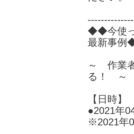
------------
◆◆今使
最新事例
～ 作業
る！ ～
【日時】
●2021年0
※2021