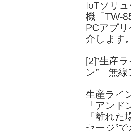
IoTソリ
機「TW-
PCアプリケ
介します
[2]”生
ン” 無
生産ライ
「アンド
「離れた
セージ”