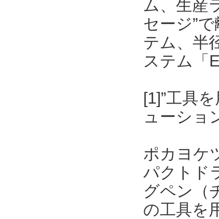
ム、生産
セージ”
テム、半
ステム「E
[1]”工
ューショ
ポカヨケ
パクトド
グペン（
の工具を