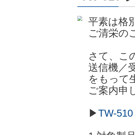
平素は格
ご清栄の
さて、こ
送信機／受信
をもって
ご案内申
▶
TW-5