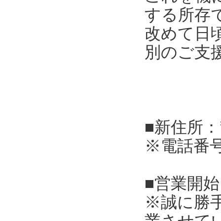
する所存
改めて日
別のご支
■新住所：
※電話番
■営業開始
※誠に勝
業させて