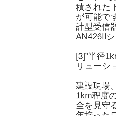
積された
が可能です
計型受信
AN426
[3]”半
リューショ
建設現場
1km程
全を見守
年培った