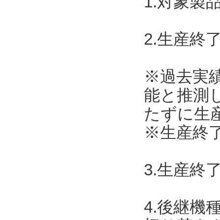
1.対象製
2.生産終了
※過去実
能と推測
たずに生
※生産終了
3.生産終
4.後継機