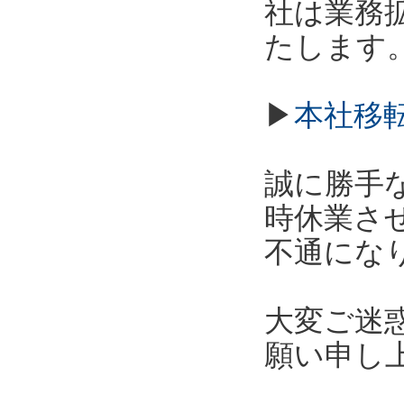
社は業務拡
たします
▶
本社移
誠に勝手な
時休業さ
不通にな
大変ご迷
願い申し