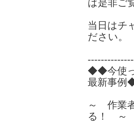
は是非ご
当日はチ
ださい。
------------
◆◆今使
最新事例
～ 作業
る！ ～