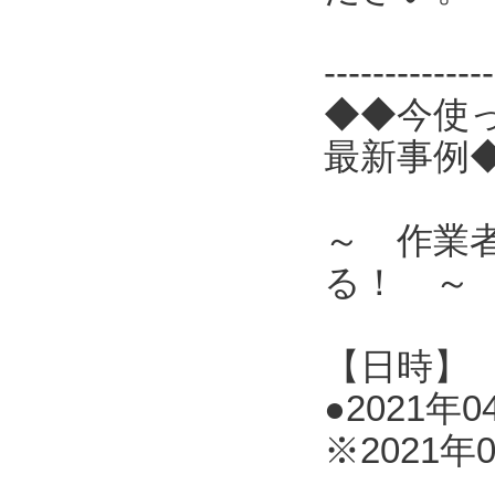
------------
◆◆今使
最新事例
～ 作業
る！ ～
【日時】
●2021年0
※2021