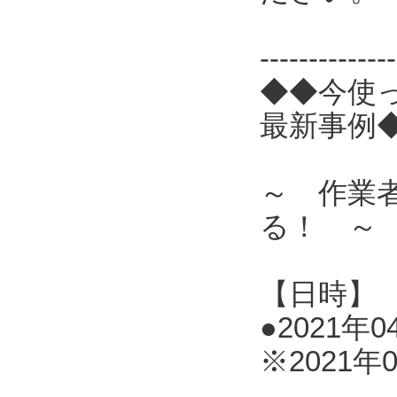
------------
◆◆今使
最新事例
～ 作業
る！ ～
【日時】
●2021年0
※2021