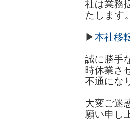
社は業務拡
たします
▶
本社移
誠に勝手な
時休業さ
不通にな
大変ご迷
願い申し