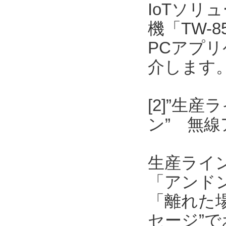
IoTソリ
機「TW-
PCアプリケ
介します
[2]”生
ン” 無
生産ライ
「アンド
「離れた
セージ”