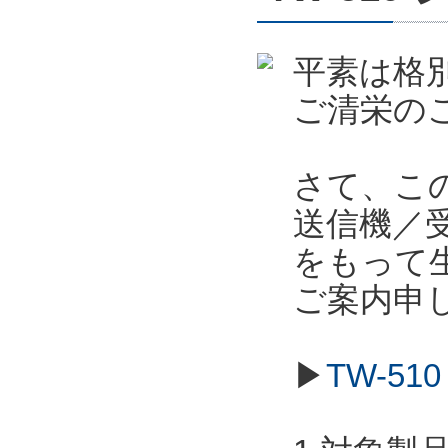
平素は格
ご清栄の
さて、こ
送信機／受信
をもって
ご案内申
▶
TW-5