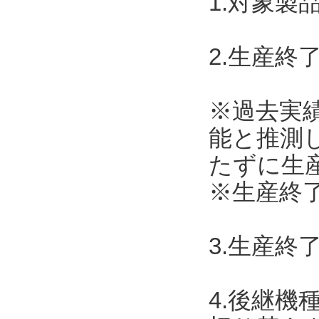
1.対象製
2.生産終了
※過去実
能と推測
たずに生
※生産終了
3.生産終
4.後継機