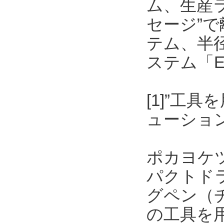
ム、生産
セージ”
テム、半
ステム「E
[1]”工
ューショ
ポカヨケ
パクトド
グペン（
の工具を