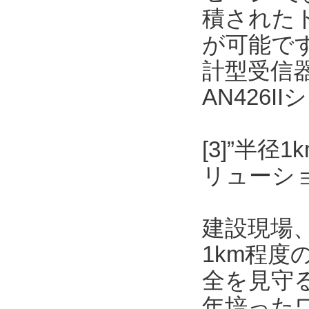
積された
が可能です
計型受信
AN426
[3]”半
リューショ
建設現場
1km程
全を見守
年培った