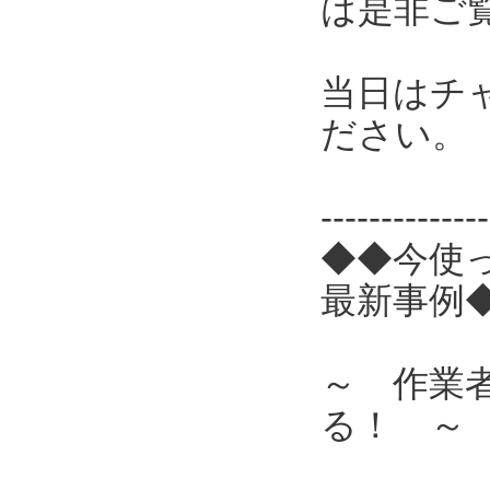
は是非ご
当日はチ
ださい。
------------
◆◆今使
最新事例
～ 作業
る！ ～