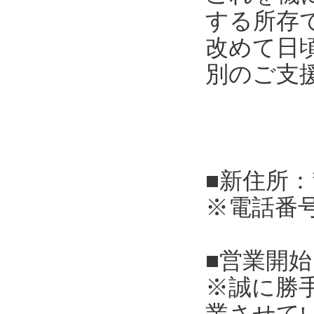
する所存
改めて日
別のご支
■新住所：
※電話番
■営業開始
※誠に勝
業させて