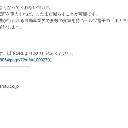
くなってくれない"ポカ"。
判定"を導入すれば、まだまだ減らすことが可能です。
理が行われる自動車業界で多数の実績を持つヘルツ電子の『ポカヨ
解説します。
す。以下URLよりお申し込みください。
009854/page/7?mfr=10002701
---------------------
tu.co.jp