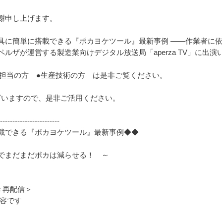
謝申し上げます。
具に簡単に搭載できる『ポカヨケツール』最新事例 ――作業者に
ルザが運営する製造業向けデジタル放送局「aperza TV」に出演
定担当の方 ●生産技術の方 は是非ご覧ください。
ざいますので、是非ご活用ください。
----------------------
載できる『ポカヨケツール』最新事例◆◆
でまだまだポカは減らせる！ ～
55＜再配信＞
内容です