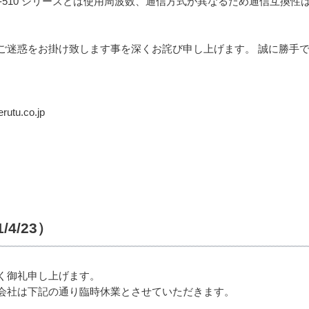
は、TW-510 シリーズとは使用周波数、通信方式が異なるため通信互
ご迷惑をお掛け致します事を深くお詫び申し上げます。 誠に勝手
tu.co.jp
4/23）
く御礼申し上げます。
会社は下記の通り臨時休業とさせていただきます。