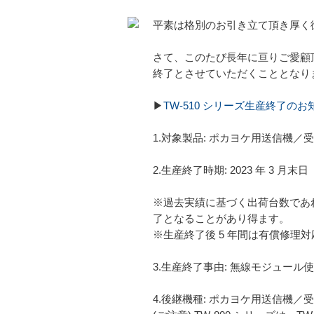
平素は格別のお引き立て頂き厚く
さて、このたび長年に亘りご愛顧頂い
終了とさせていただくこととなり
▶
TW-510 シリーズ生産終了のお
1.対象製品: ポカヨケ用送信機／受信
2.生産終了時期: 2023 年 3 月末日
※過去実績に基づく出荷台数であ
了となることがあり得ます。
※生産終了後 5 年間は有償修理
3.生産終了事由: 無線モジュール
4.後継機種: ポカヨケ用送信機／