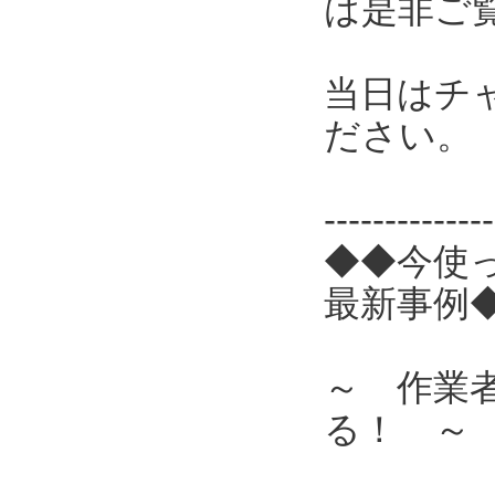
は是非ご
当日はチ
ださい。
------------
◆◆今使
最新事例
～ 作業
る！ ～