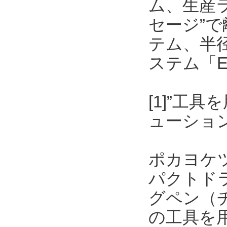
ム、生産
セージ”
テム、半
ステム「E
[1]”工
ューショ
ポカヨケ
パクトド
グペン（
の工具を