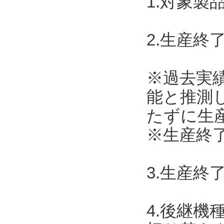
1.対象製
2.生産終了
※過去実
能と推測
たずに生
※生産終了
3.生産終
4.後継機