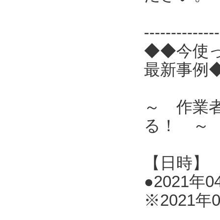
------------
◆◆今使
最新事例
～ 作業
る！ ～
【日時】
●2021年0
※2021