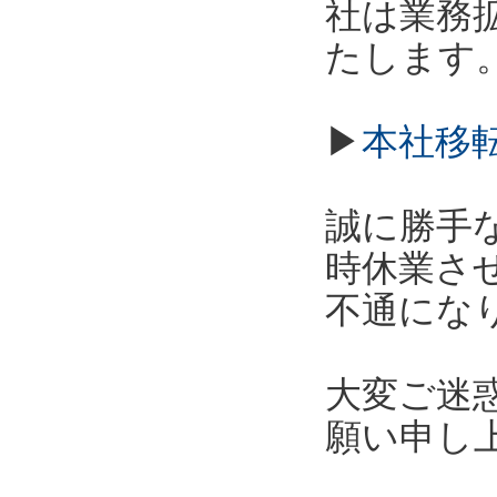
社は業務拡
たします
▶
本社移
誠に勝手な
時休業さ
不通にな
大変ご迷
願い申し