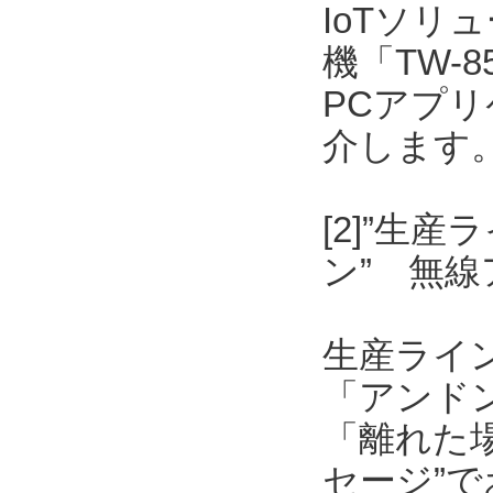
IoTソリ
機「TW-
PCアプリケ
介します
[2]”生
ン” 無
生産ライ
「アンド
「離れた
セージ”