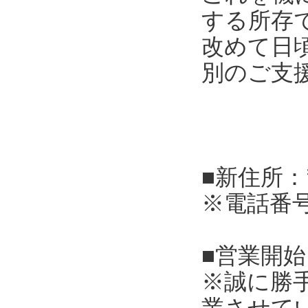
する所存
改めて日
別のご支
■新住所：
※電話番
■営業開始
※誠に勝
業させて