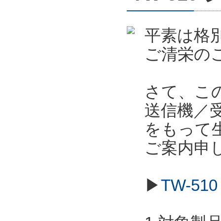
平素は格
ご清栄の
さて、こ
送信機／受信
をもって
ご案内申
▶
TW-5