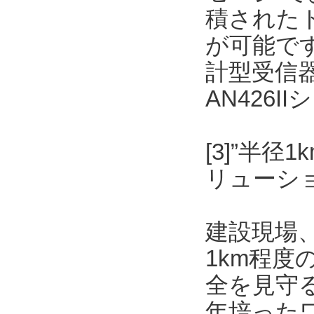
積された
が可能です
計型受信
AN426
[3]”半
リューショ
建設現場
1km程
全を見守
年培った