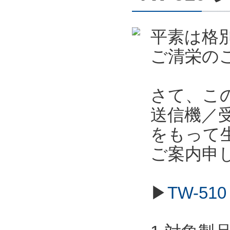
平素は格
ご清栄の
さて、こ
送信機／受信
をもって
ご案内申
▶
TW-5