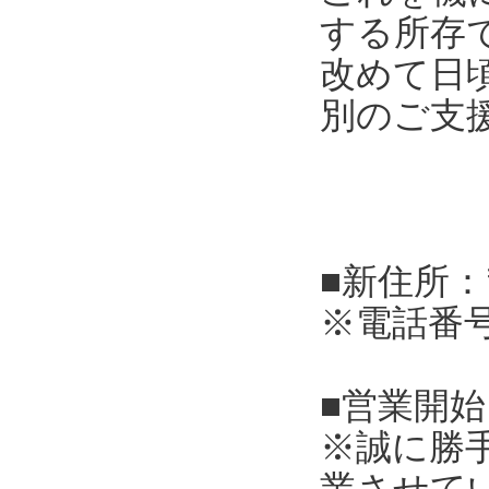
する所存
改めて日
別のご支
■新住所：
※電話番
■営業開始
※誠に勝
業させて