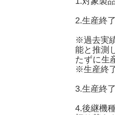
1.対象製
2.生産終了
※過去実
能と推測
たずに生
※生産終了
3.生産終
4.後継機