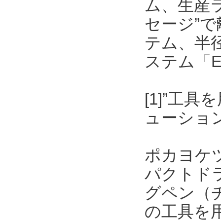
ム、生産
セージ”
テム、半
ステム「E
[1]”工
ューショ
ポカヨケ
パクトド
グペン（
の工具を