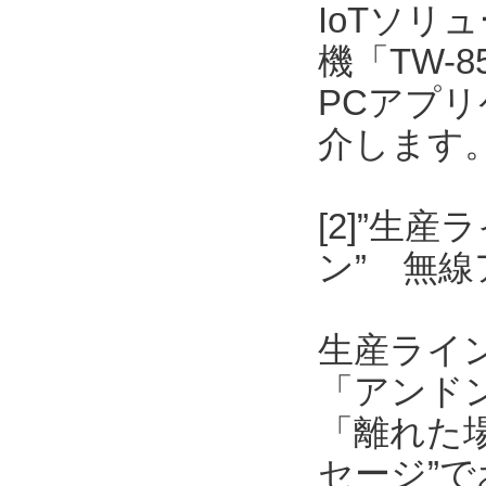
IoTソリ
機「TW-
PCアプリケ
介します
[2]”生
ン” 無
生産ライ
「アンド
「離れた
セージ”