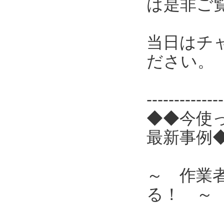
は是非ご
当日はチ
ださい。
------------
◆◆今使
最新事例
～ 作業
る！ ～