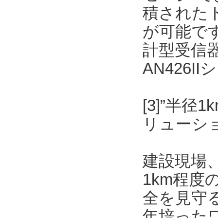
積された
が可能です
計型受信
AN426
[3]”半
リューショ
建設現場
1km程
全を見守
年培った