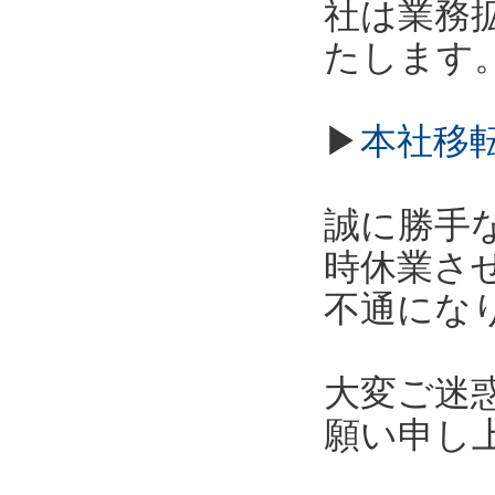
社は業務拡
たします
▶
本社移
誠に勝手な
時休業さ
不通にな
大変ご迷
願い申し