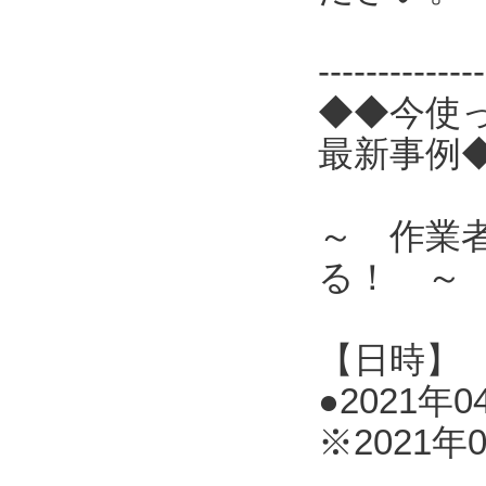
------------
◆◆今使
最新事例
～ 作業
る！ ～
【日時】
●2021年0
※2021