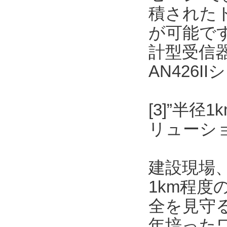
積された
が可能です
計型受信
AN426
[3]”半
リューショ
建設現場
1km程
全を見守
年培った