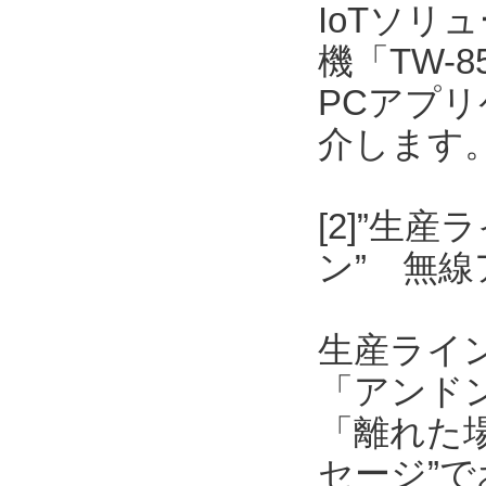
IoTソリ
機「TW-
PCアプリケ
介します
[2]”生
ン” 無
生産ライ
「アンド
「離れた
セージ”