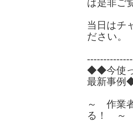
は是非ご
当日はチ
ださい。
------------
◆◆今使
最新事例
～ 作業
る！ ～