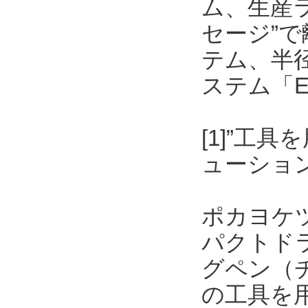
ム、生産
セージ”
テム、半
ステム「E
[1]”工
ューショ
ポカヨケ
パクトド
グペン（
の工具を