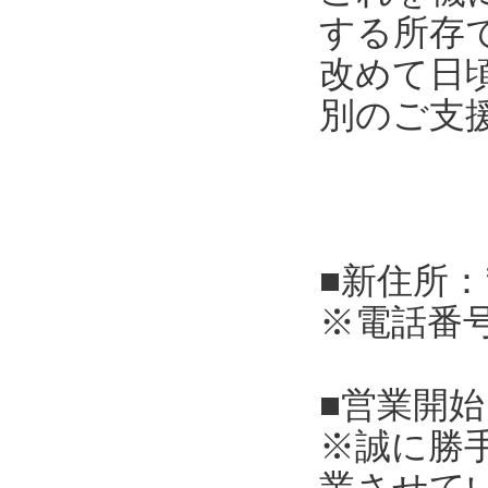
する所存
改めて日
別のご支
■新住所：
※電話番
■営業開始
※誠に勝
業させて