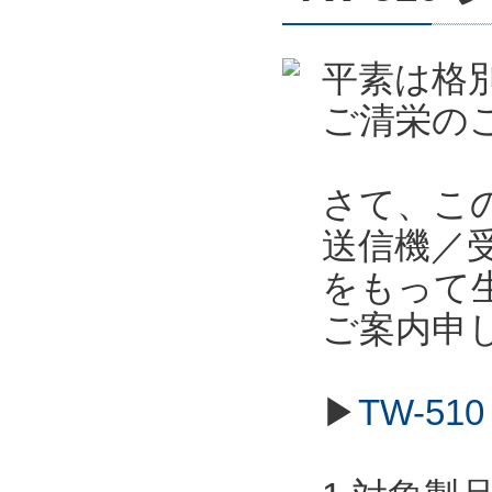
平素は格
ご清栄の
さて、こ
送信機／受信
をもって
ご案内申
▶
TW-5