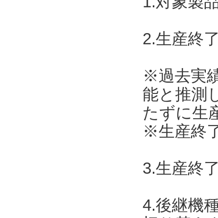
1.対象製
2.生産終了
※過去実
能と推測
たずに生
※生産終了
3.生産終
4.後継機