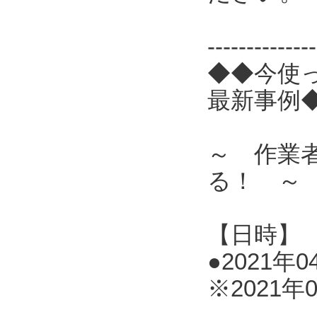
------------
◆◆今使
最新事例
～ 作業
る！ ～
【日時】
●2021年0
※2021