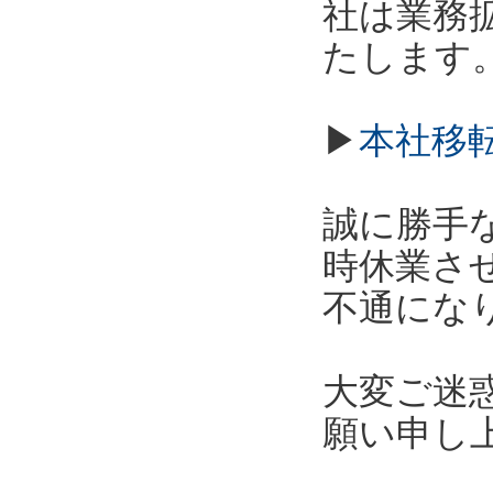
社は業務拡
たします
▶
本社移
誠に勝手な
時休業さ
不通にな
大変ご迷
願い申し