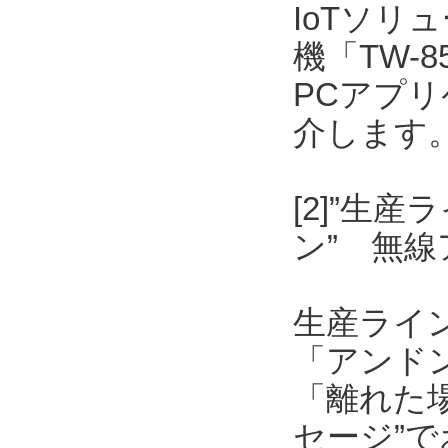
IoTソリ
機「TW-
PCアプリケ
介します
[2]”生
ン” 無
生産ライ
「アンド
「離れた
セージ”