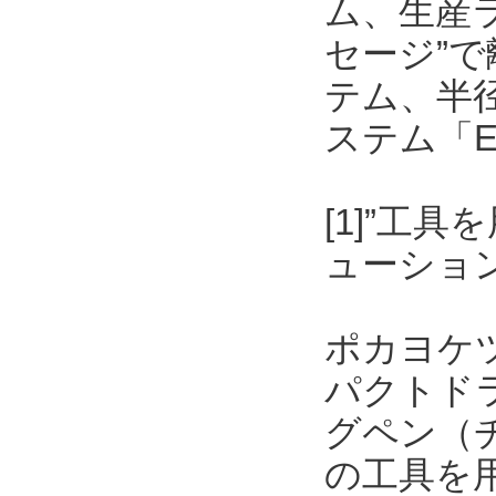
ム、生産
セージ”
テム、半
ステム「E
[1]”工
ューショ
ポカヨケ
パクトド
グペン（
の工具を