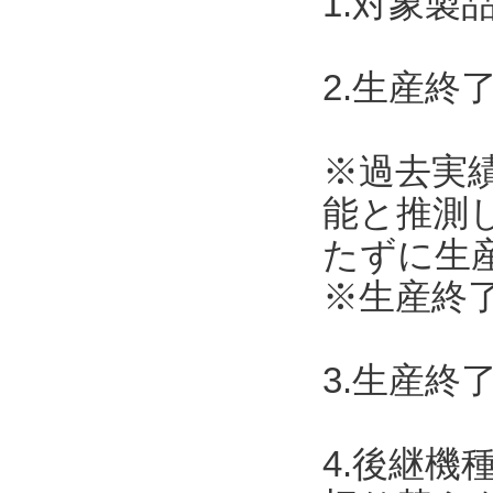
1.対象製
2.生産終了
※過去実
能と推測
たずに生
※生産終了
3.生産終
4.後継機