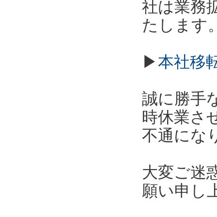
社は業務拡
たします
▶
本社移
誠に勝手な
時休業さ
不通にな
大変ご迷
願い申し