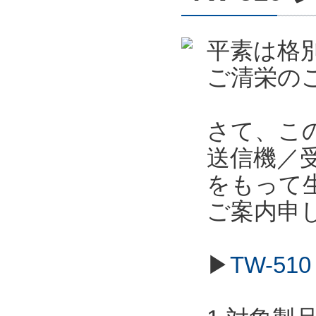
平素は格
ご清栄の
さて、こ
送信機／受信
をもって
ご案内申
▶
TW-5