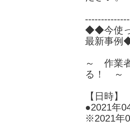
------------
◆◆今使
最新事例
～ 作業
る！ ～
【日時】
●2021年0
※2021