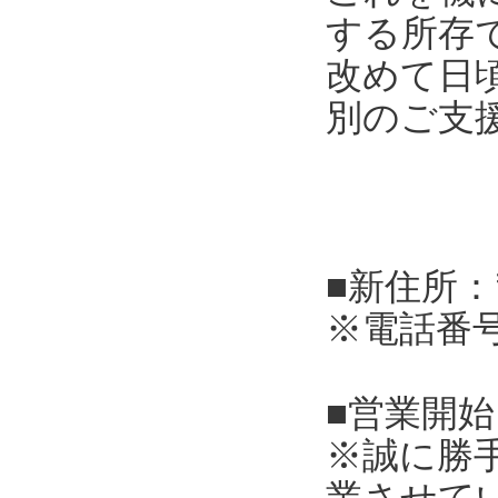
する所存
改めて日
別のご支
■新住所：
※電話番
■営業開始
※誠に勝
業させて