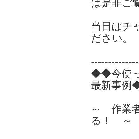
は是非ご
当日はチ
ださい。
------------
◆◆今使
最新事例
～ 作業
る！ ～