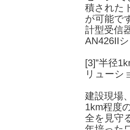
積された
が可能です
計型受信
AN426
[3]”半
リューショ
建設現場
1km程
全を見守
年培った