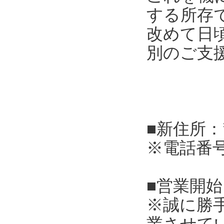
する所存
改めて日
別のご支
■新住所：
※電話番
■営業開始
※誠に勝
業させて