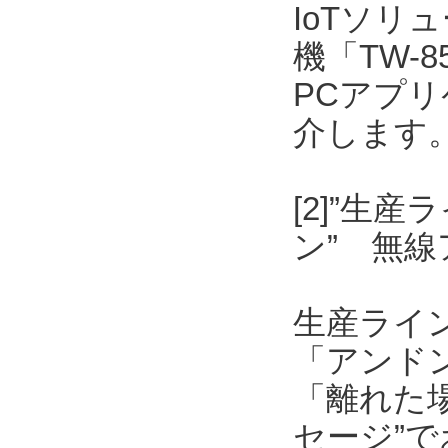
IoTソリ
機「TW-
PCアプリケ
介します
[2]”生
ン” 無
生産ライ
「アンド
「離れた
セージ”