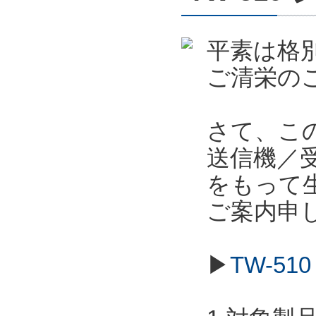
平素は格
ご清栄の
さて、こ
送信機／受信
をもって
ご案内申
▶
TW-5