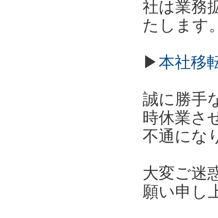
社は業務拡
たします
▶
本社移
誠に勝手な
時休業さ
不通にな
大変ご迷
願い申し