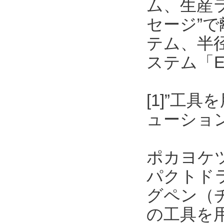
ム、生産
セージ”
テム、半
ステム「E
[1]”工
ューショ
ポカヨケ
パクトド
グペン（
の工具を