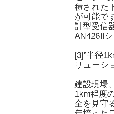
積された
が可能です
計型受信
AN426
[3]”半
リューショ
建設現場
1km程
全を見守
年培った