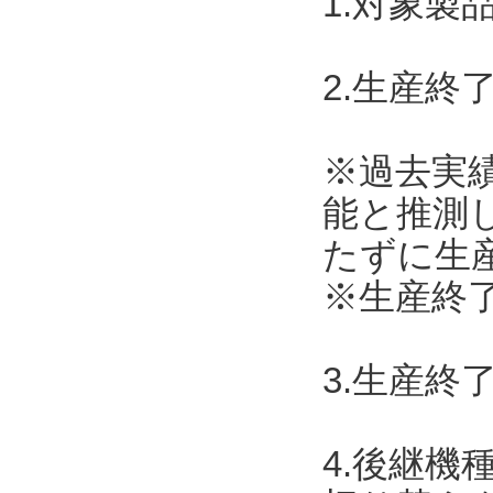
1.対象製
2.生産終了
※過去実
能と推測
たずに生
※生産終了
3.生産終
4.後継機