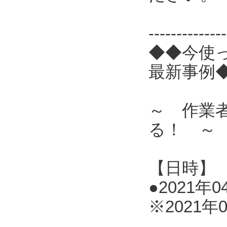
------------
◆◆今使
最新事例
～ 作業
る！ ～
【日時】
●2021年0
※2021