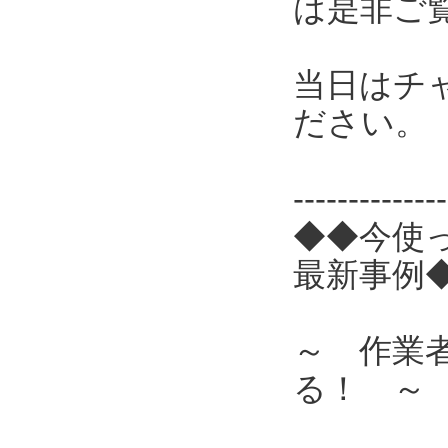
は是非ご
当日はチ
ださい。
------------
◆◆今使
最新事例
～ 作業
る！ ～