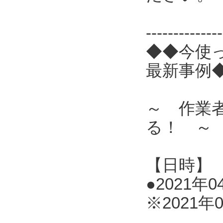
------------
◆◆今使
最新事例
～ 作業
る！ ～
【日時】
●2021年0
※2021