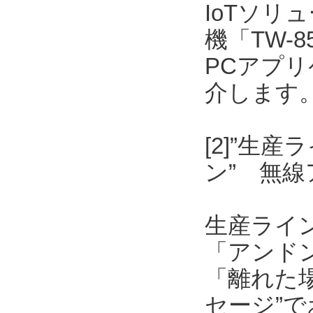
IoTソリ
機「TW-
PCアプリケ
介します
[2]”生
ン” 無
生産ライ
「アンド
「離れた
セージ”