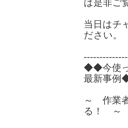
は是非ご
当日はチ
ださい。
------------
◆◆今使
最新事例
～ 作業
る！ ～