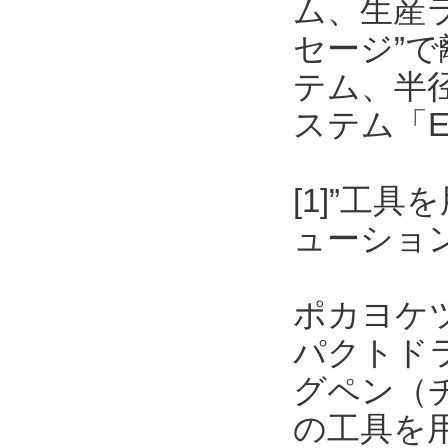
ム、生産
セージ”
テム、半
ステム「E
[1]”工
ューショ
ポカヨケ
パクトド
グペン（
の工具を