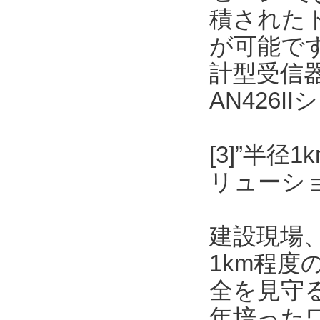
積された
が可能です
計型受信
AN426
[3]”半
リューショ
建設現場
1km程
全を見守
年培った