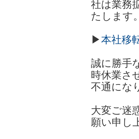
社は業務拡
たします
▶
本社移
誠に勝手な
時休業さ
不通にな
大変ご迷
願い申し