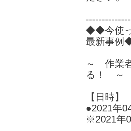
------------
◆◆今使
最新事例
～ 作業
る！ ～
【日時】
●2021年0
※2021