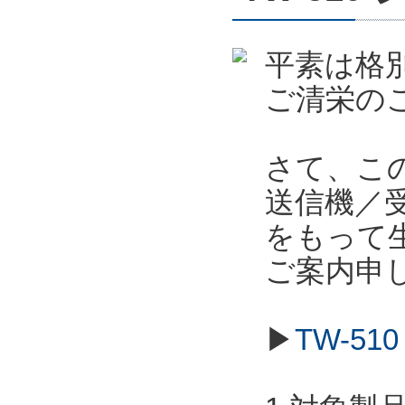
平素は格
ご清栄の
さて、こ
送信機／受信
をもって
ご案内申
▶
TW-5