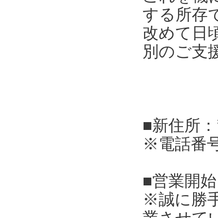
する所存
改めて日
別のご支
■新住所：
※電話番
■営業開始
※誠に勝
業させて