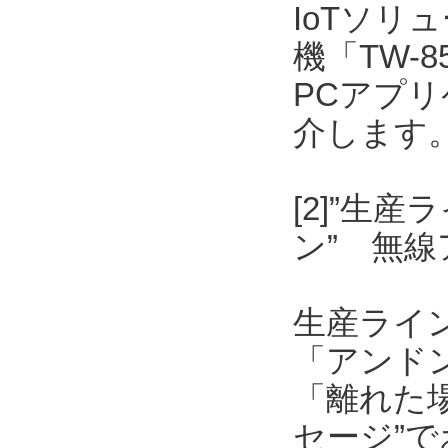
IoTソリ
機「TW-
PCアプリケ
介します
[2]”生
ン” 無
生産ライ
「アンド
「離れた
セージ”