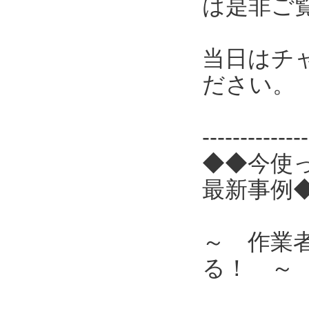
は是非ご
当日はチ
ださい。
------------
◆◆今使
最新事例
～ 作業
る！ ～