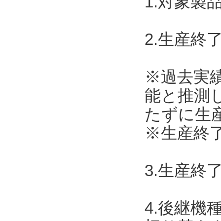
1.対象製
2.生産終了
※過去実
能と推測
たずに生
※生産終了
3.生産終
4.後継機