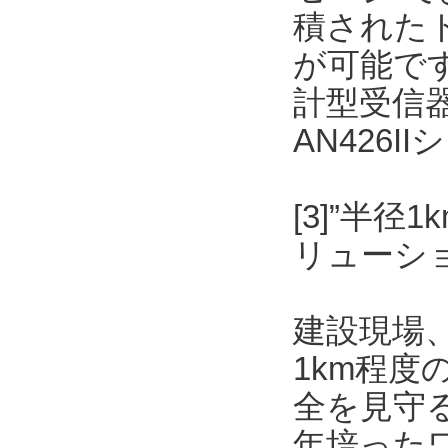
積された
が可能です
計型受信
AN426
[3]”半
リューショ
建設現場
1km程
全を見守
年培った