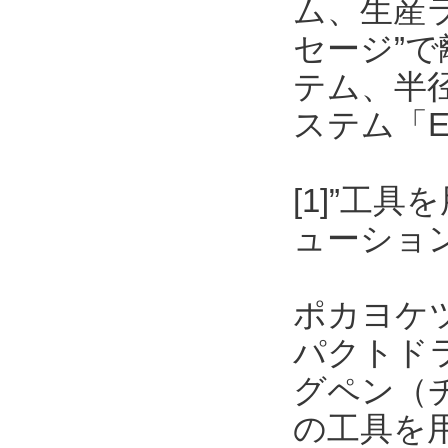
ム、生産
セージ”
テム、半
ステム「E
[1]”工
ューショ
ポカヨケ
パクトド
グペン（
の工具を