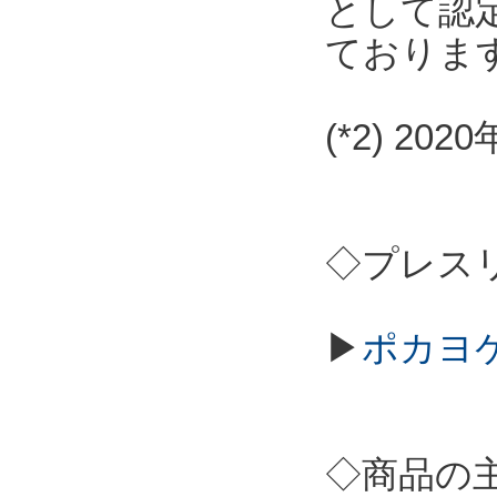
として認
ておりま
(*2) 2
◇プレス
▶
ポカヨケ
◇商品の