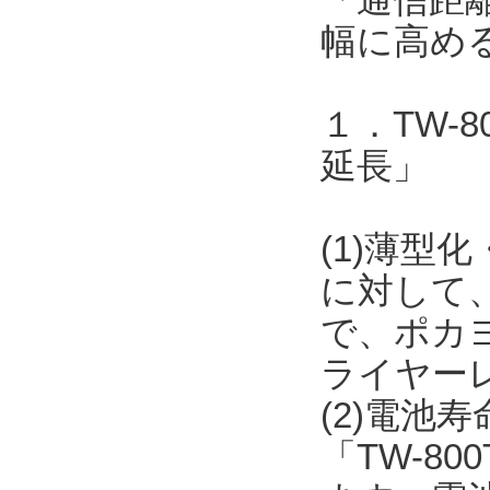
幅に高め
１．TW-
延長」
(1)薄型化
に対して
で、ポカ
ライヤー
(2)電池
「TW-8