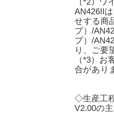
（*2）
AN426
せする商品で
プ）/AN4
プ）/AN
り、ご要
（*3）
合があり
◇生産工程支
V2.00の