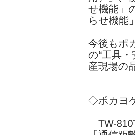
せ機能」
らせ機能
今後もポ
の“工具・
産現場の
◇ポカヨケ
TW-81
「通信距