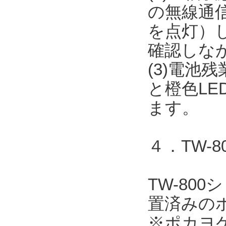
の無線通信
を点灯）
確認しな
(3)電池
と橙色L
ます。
４．TW-
TW-80
置済みの
※ポカヨ