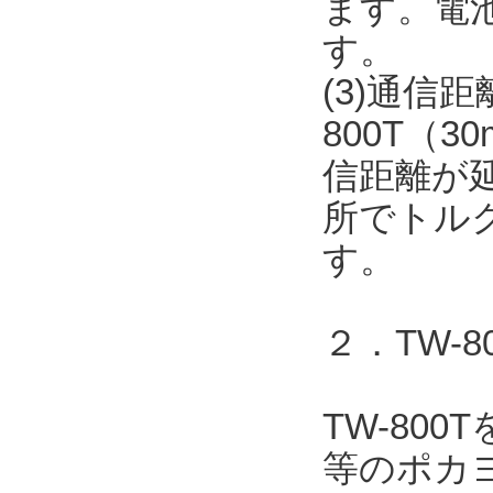
ます。電
す。
(3)通信
800T（
信距離が
所でトル
す。
２．TW-
TW-80
等のポカヨ