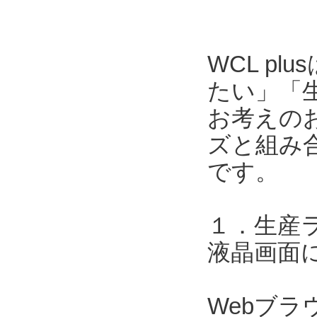
WCL p
たい」「
お考えのお
ズと組み合
です。
１．生産
液晶画面
Webブ