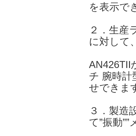
を表示で
２．生産
に対して、
AN426
チ 腕時計
せできま
３．製造
て”振動”