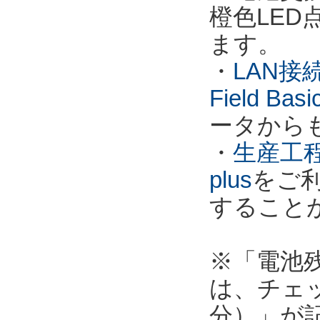
橙色LE
ます。
・
LAN接
Field Ba
ータから
・
生産工程
plus
をご
すること
※「電池
は、チェ
分）」が