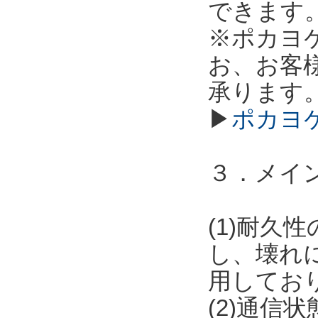
できます
※ポカヨ
お、お客
承ります
▶
ポカヨ
３．メイ
(1)耐
し、壊れ
用してお
(2)通信