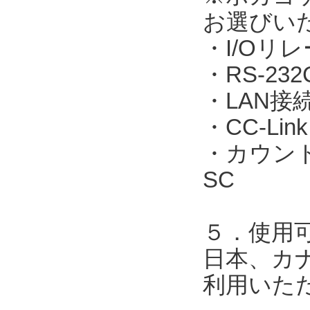
お選びい
・I/Oリレ
・RS-23
・LAN接続：
・CC-Link
・カウント表
SC
５．使用
日本、カ
利用いた