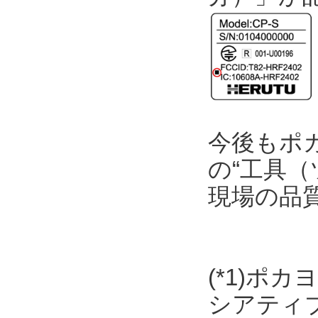
今後もポ
の“工具（
現場の品
(*1)ポ
シアティ