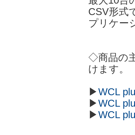
最大10
CSV形
プリケー
◇商品の
けます。
▶
WCL p
▶
WCL p
▶
WCL p