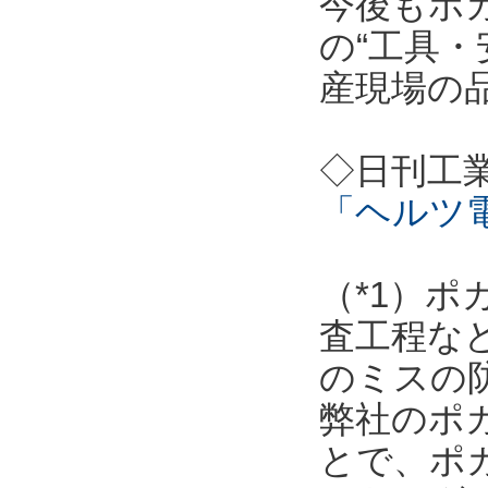
今後もポ
の“工具・
産現場の
◇日刊工
「ヘルツ
（*1）
査工程な
のミスの
弊社のポ
とで、ポ