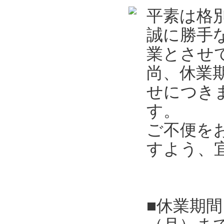
平素は格
誠に勝手
業とさせ
尚、休業
せにつき
す。
ご不便を
すよう、
■休業期間