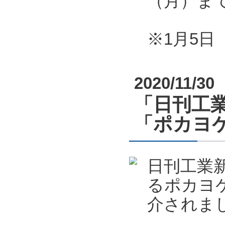
（月）ま
※1月5
2020/11/30
「日刊工業
「ポカヨケ
日刊工業新
るポカヨケ
介されま