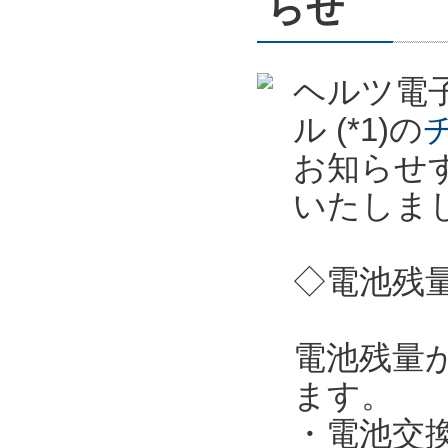
らせ
ヘルツ電子
ル (*1)の
お知らせ
いたしま
◇電池残
電池残量
ます。
・電池交