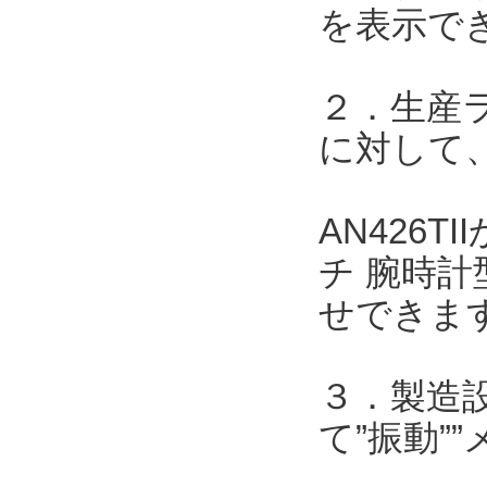
を表示で
２．生産
に対して、
AN426
チ 腕時計
せできま
３．製造
て”振動”