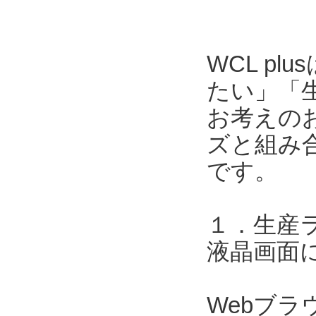
WCL p
たい」「
お考えのお
ズと組み合
です。
１．生産
液晶画面
Webブ