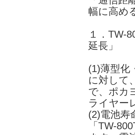
幅に高め
１．TW-
延長」
(1)薄型化
に対して
で、ポカ
ライヤー
(2)電池
「TW-8