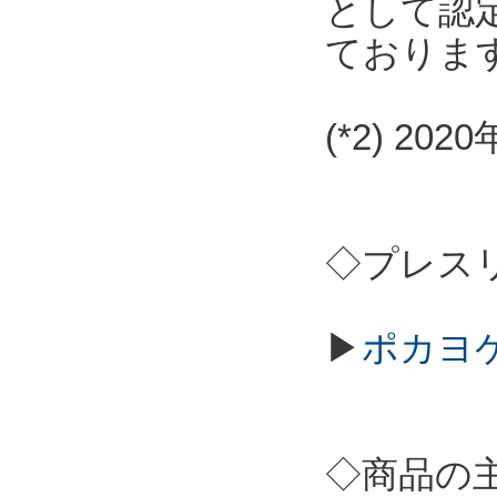
として認
ておりま
(*2) 2
◇プレス
▶
ポカヨケ
◇商品の