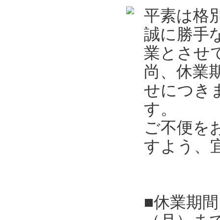
平素は格
誠に勝手
業とさせ
尚、休業
せにつき
す。
ご不便を
すよう、
■休業期間