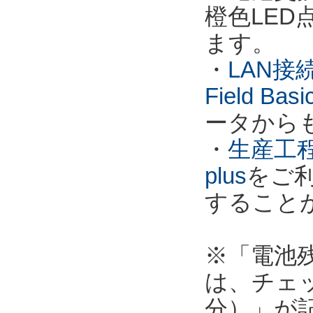
橙色LE
ます。
・
LAN接
Field Ba
ータから
・
生産工程
plus
をご
すること
※「電池
は、チェ
分）」が