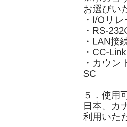
お選びい
・I/Oリレ
・RS-23
・LAN接続：
・CC-Link
・カウント表
SC
５．使用
日本、カ
利用いた