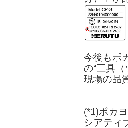
今後もポ
の“工具（
現場の品
(*1)ポ
シアティ