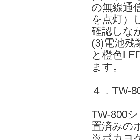
の無線通信
を点灯）
確認しな
(3)電池
と橙色L
ます。
４．TW-
TW-80
置済みの
※ポカヨ