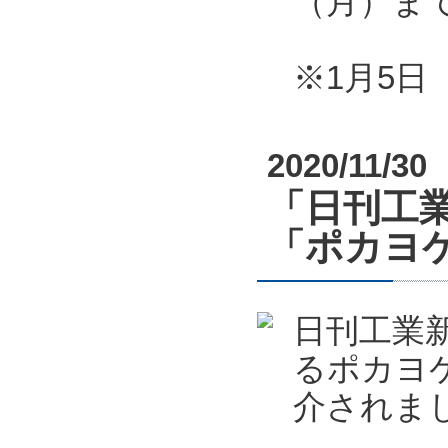
（月）ま
※1月5
2020/11/30
「日刊工業
「ポカヨケ
日刊工業新
るポカヨケ
介されま