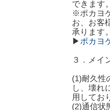
できます
※ポカヨ
お、お客
承ります
▶
ポカヨ
３．メイ
(1)耐
し、壊れ
用してお
(2)通信