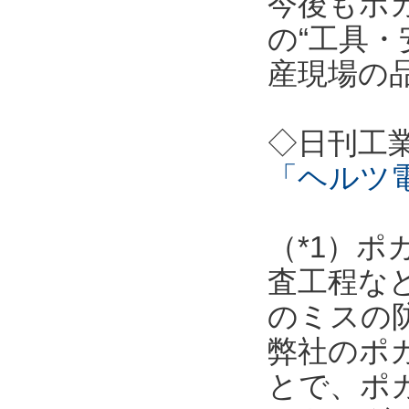
今後もポ
の“工具・
産現場の
◇日刊工
「ヘルツ
（*1）
査工程な
のミスの
弊社のポ
とで、ポ