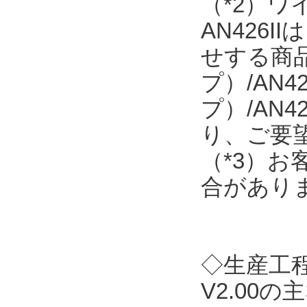
（*2）
AN426
せする商品で
プ）/AN4
プ）/AN
り、ご要
（*3）
合があり
◇生産工程支
V2.00の