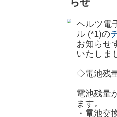
らせ
ヘルツ電子
ル (*1)の
お知らせ
いたしま
◇電池残
電池残量
ます。
・電池交