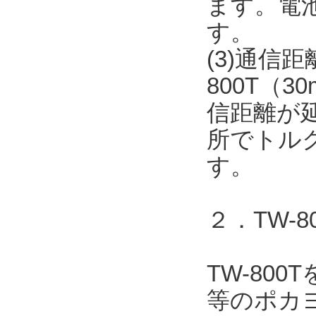
ます。電
す。
(3)通信
800T（
信距離が
所でトル
す。
２．TW-
TW-80
等のポカヨ