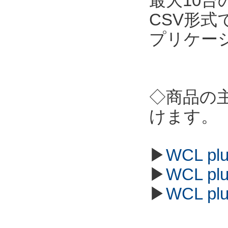
最大10
CSV形
プリケー
◇商品の
けます。
▶
WCL p
▶
WCL p
▶
WCL p