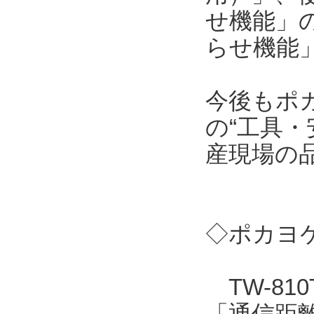
せ機能」
らせ機能
今後もポ
の“工具・
産現場の
◇ポカヨケ
TW-81
「通信距