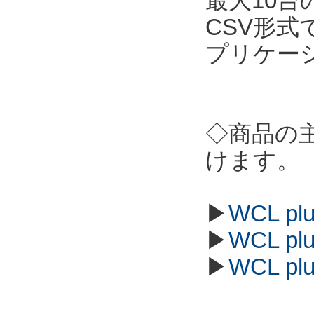
最大10
CSV形
プリケー
◇商品の
けます。
▶
WCL p
▶
WCL p
▶
WCL p