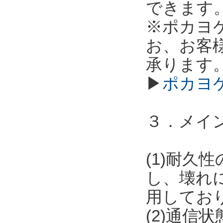
できます
※ポカヨ
お、お客
承ります
▶
ポカヨ
３．メイ
(1)耐
し、壊れ
用してお
(2)通信