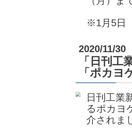
（月）ま
※1月5
2020/11/30
「日刊工業
「ポカヨケ
日刊工業新
るポカヨケ
介されま