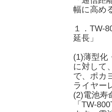
幅に高め
１．TW-
延長」
(1)薄型化
に対して
で、ポカ
ライヤー
(2)電池
「TW-8