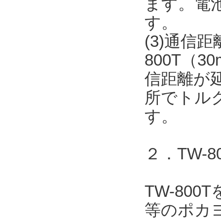
ます。電
す。
(3)通信
800T（
信距離が
所でトル
す。
２．TW-
TW-80
等のポカヨ