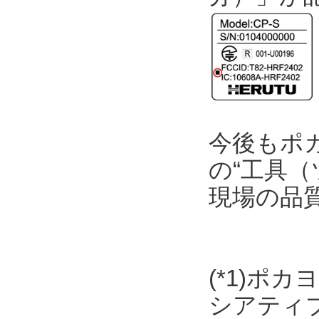
今後もポ
の“工具（
現場の品
(*1)ポ
シアティ