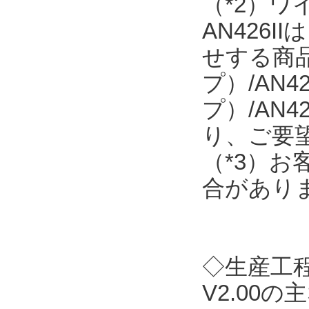
（*2）
AN426
せする商品で
プ）/AN4
プ）/AN
り、ご要
（*3）
合があり
◇生産工程支
V2.00の