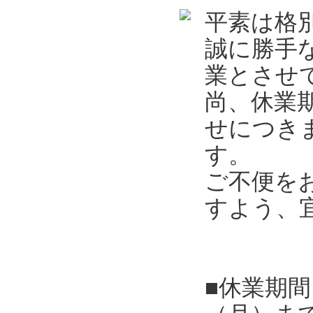
平素は格
誠に勝手
業とさせ
尚、休業
せにつき
す。
ご不便を
すよう、
■休業期間