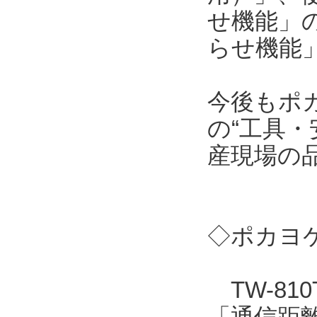
せ機能」
らせ機能
今後もポ
の“工具・
産現場の
◇ポカヨケ
TW-81
「通信距