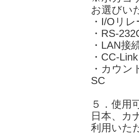
お選びい
・I/Oリレ
・RS-23
・LAN接続：
・CC-Link
・カウント表
SC
５．使用
日本、カ
利用いた