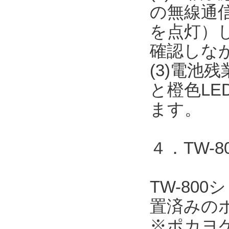
の無線通信
を点灯）
確認しな
(3)電池
と橙色L
ます。
４．TW-
TW-80
置済みの
※ポカヨ