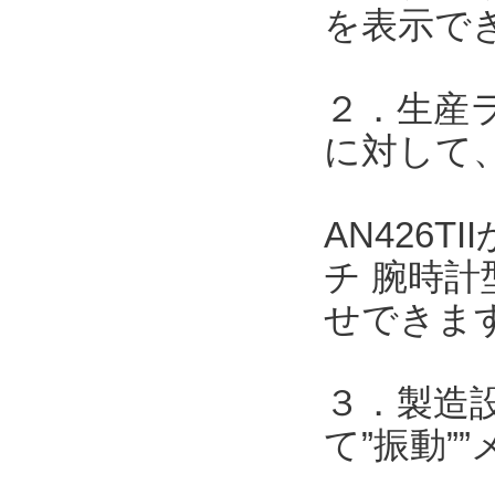
を表示で
２．生産
に対して、
AN426
チ 腕時計
せできま
３．製造
て”振動”