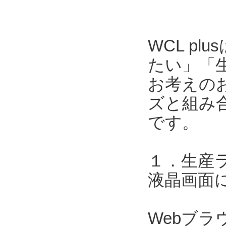
WCL p
たい」「
お考えのお
ズと組み合
です。
１．生産
液晶画面
Webブ