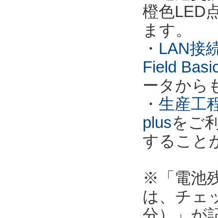
橙色LE
ます。
・
LAN接
Field Ba
ータから
・
生産工程
plus
をご
すること
※「電池
は、チェ
分）」が