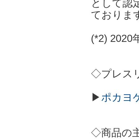
として認
ておりま
(*2) 2
◇プレス
▶
ポカヨケ
◇商品の