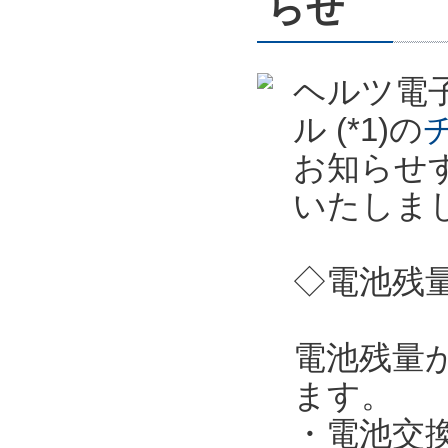
らせ
ヘルツ電子
ル (*1)の
お知らせ
いたしま
◇電池残
電池残量
ます。
・電池交