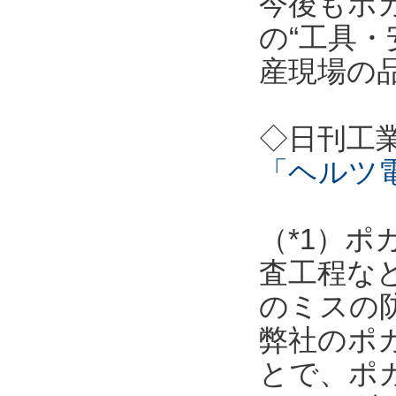
今後もポ
の“工具・
産現場の
◇日刊工
「ヘルツ
（*1）
査工程な
のミスの
弊社のポ
とで、ポ