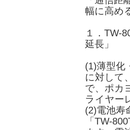
幅に高め
１．TW-
延長」
(1)薄型化
に対して
で、ポカ
ライヤー
(2)電池
「TW-8