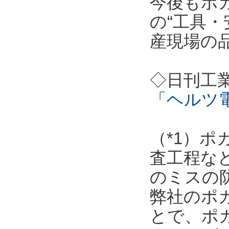
今後もポ
の“工具・
産現場の
◇日刊工
「ヘルツ
（*1）
査工程な
のミスの
弊社のポ
とで、ポ