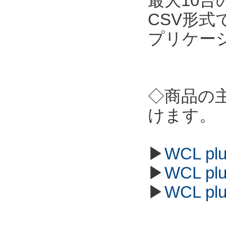
最大10
CSV形
プリケー
◇商品の
けます。
▶
WCL p
▶
WCL p
▶
WCL p