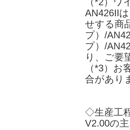
（*2）
AN426
せする商品で
プ）/AN4
プ）/AN
り、ご要
（*3）
合があり
◇生産工程支
V2.00の