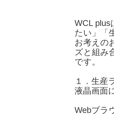
WCL p
たい」「
お考えのお
ズと組み合
です。
１．生産
液晶画面
Webブ