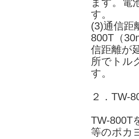
ます。電
す。
(3)通信
800T（
信距離が
所でトル
す。
２．TW-
TW-80
等のポカヨ