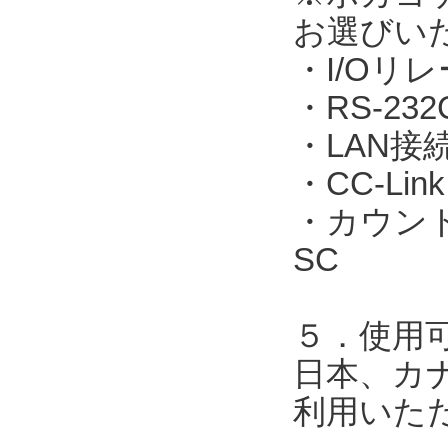
お選びい
・I/Oリレ
・RS-23
・LAN接続：
・CC-Link
・カウント表
SC
５．使用
日本、カ
利用いた