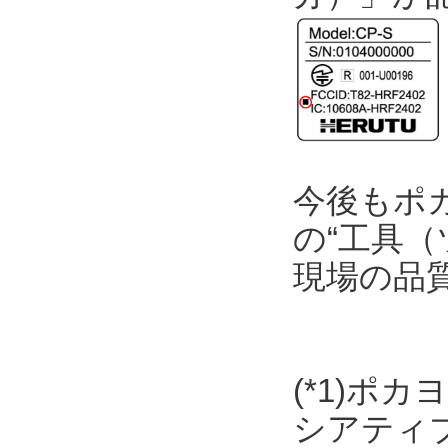
今後もポ
の“工具（
現場の品
(*1)ポ
シアティ