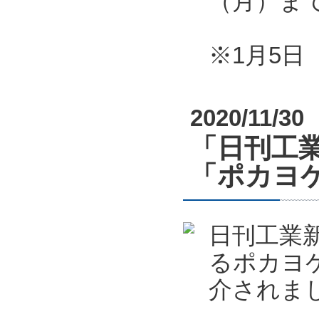
（月）ま
※1月5
2020/11/30
「日刊工業
「ポカヨケ
日刊工業新
るポカヨケ
介されま