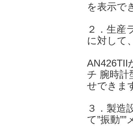
を表示で
２．生産
に対して、
AN426
チ 腕時計
せできま
３．製造
て”振動”