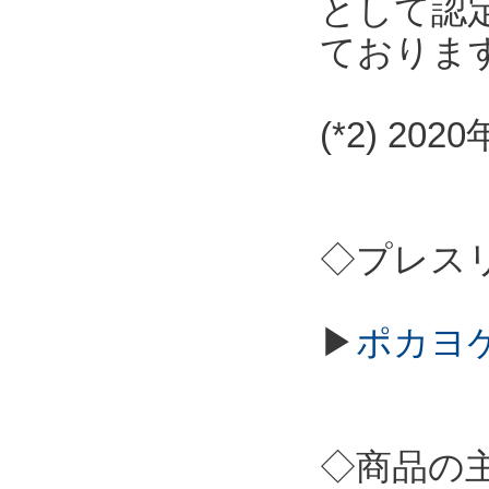
として認
ておりま
(*2) 2
◇プレス
▶
ポカヨケ
◇商品の