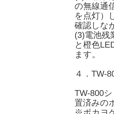
の無線通信
を点灯）
確認しな
(3)電池
と橙色L
ます。
４．TW-
TW-80
置済みの
※ポカヨ