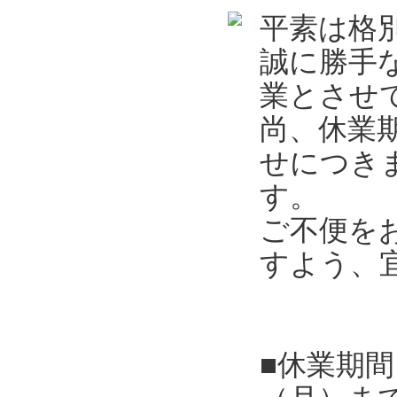
平素は格
誠に勝手
業とさせ
尚、休業
せにつき
す。
ご不便を
すよう、
■休業期間