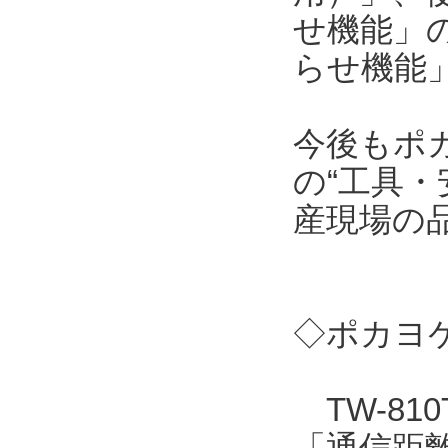
せ機能」
らせ機能
今後もポ
の“工具・
産現場の
◇ポカヨケ
TW-81
「通信距