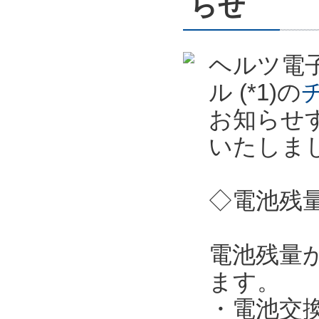
らせ
ヘルツ電子
ル (*1)の
お知らせ
いたしま
◇電池残
電池残量
ます。
・電池交