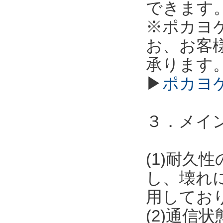
できます
※ポカヨ
お、お客
承ります
▶
ポカヨ
３．メイ
(1)耐
し、壊れ
用してお
(2)通信