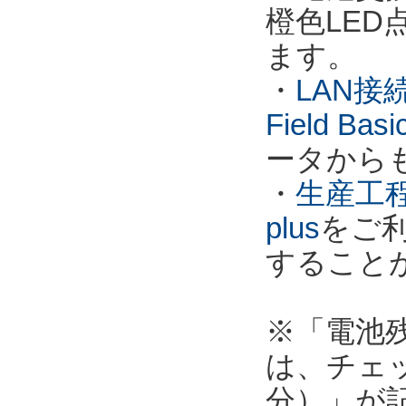
橙色LE
ます。
・
LAN接
Field Ba
ータから
・
生産工程
plus
をご
すること
※「電池
は、チェ
分）」が