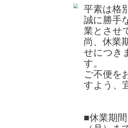
平素は格
誠に勝手
業とさせ
尚、休業
せにつき
す。
ご不便を
すよう、
■休業期間