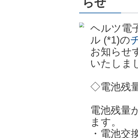
らせ
ヘルツ電子
ル (*1)の
お知らせ
いたしま
◇電池残
電池残量
ます。
・電池交