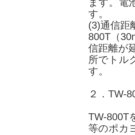
ます。電
す。
(3)通信
800T（
信距離が
所でトル
す。
２．TW-
TW-80
等のポカヨ