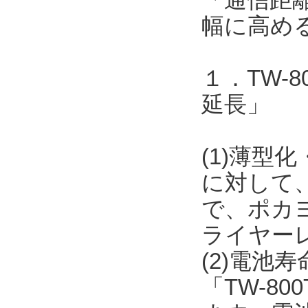
幅に高め
１．TW-
延長」
(1)薄型化
に対して
で、ポカ
ライヤー
(2)電池
「TW-8