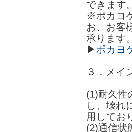
できます
※ポカヨ
お、お客
承ります
▶
ポカヨ
３．メイ
(1)耐
し、壊れ
用してお
(2)通信