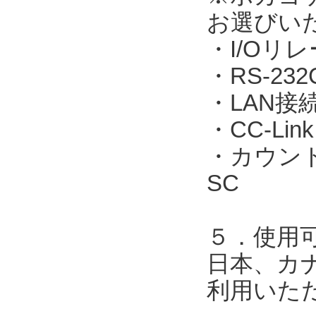
お選びい
・I/Oリレ
・RS-23
・LAN接続：
・CC-Link
・カウント表
SC
５．使用
日本、カ
利用いた