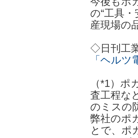
今後もポ
の“工具・
産現場の
◇日刊工
「ヘルツ
（*1）
査工程な
のミスの
弊社のポ
とで、ポ