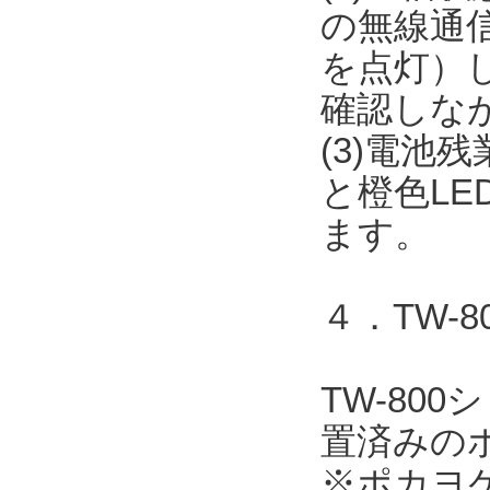
の無線通信
を点灯）
確認しな
(3)電池
と橙色L
ます。
４．TW-
TW-80
置済みの
※ポカヨ