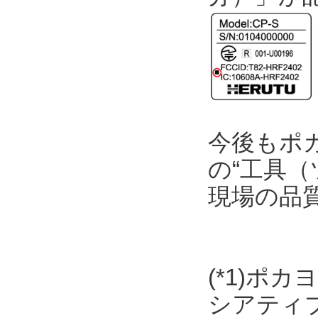
今後もポ
の“工具（
現場の品
(*1)ポ
シアティ