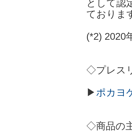
として認
ておりま
(*2) 2
◇プレス
▶
ポカヨケ
◇商品の