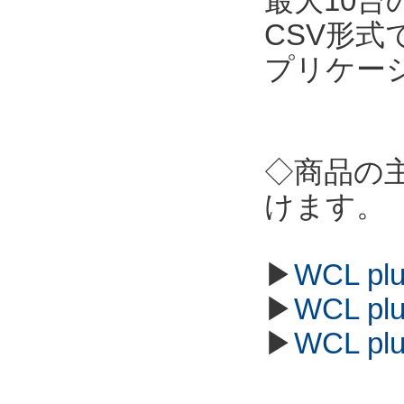
最大10
CSV形
プリケー
◇商品の
けます。
▶
WCL p
▶
WCL p
▶
WCL p