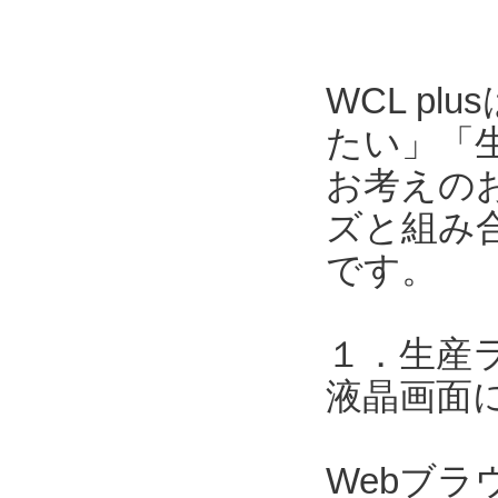
WCL p
たい」「
お考えのお
ズと組み合
です。
１．生産
液晶画面
Webブ