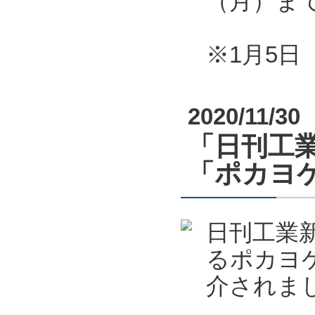
（月）ま
※1月5
2020/11/30
「日刊工業
「ポカヨケ
日刊工業新
るポカヨケ
介されま