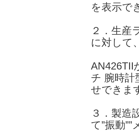
を表示で
２．生産
に対して、
AN426
チ 腕時計
せできま
３．製造
て”振動”