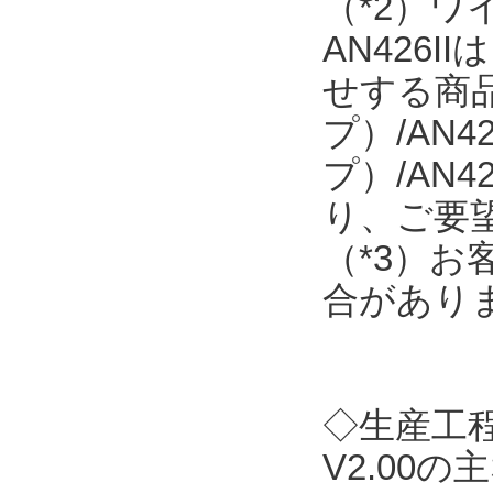
（*2）
AN426
せする商品で
プ）/AN4
プ）/AN
り、ご要
（*3）
合があり
◇生産工程支
V2.00の