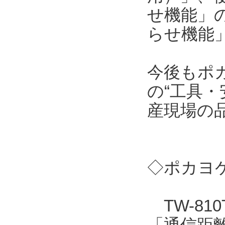
せ機能」
らせ機能
今後もポ
の“工具・
産現場の
◇ポカヨケ
TW-81
「通信距