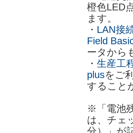
橙色LE
ます。
・
LAN接
Field Ba
ータから
・
生産工程
plus
をご
すること
※「電池
は、チェ
分）」が