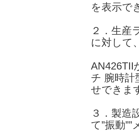
を表示で
２．生産
に対して、
AN426
チ 腕時計
せできま
３．製造
て”振動”