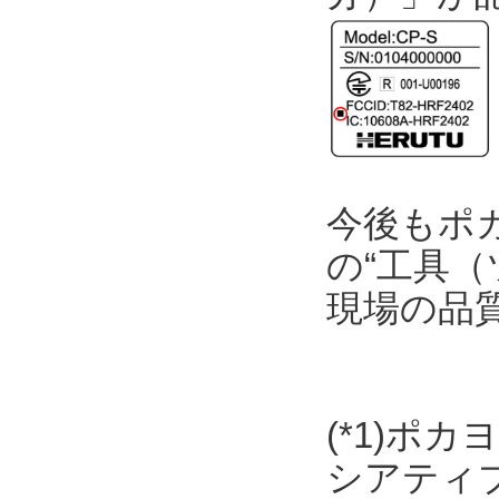
今後もポ
の“工具（
現場の品
(*1)ポ
シアティ