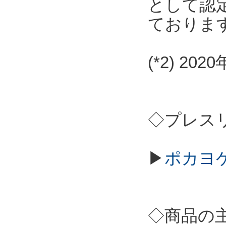
として認
ておりま
(*2) 2
◇プレス
▶
ポカヨケ
◇商品の