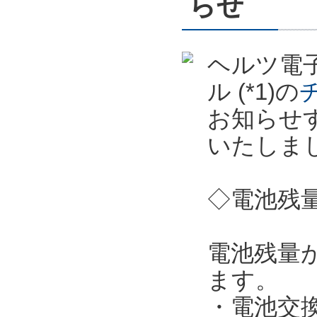
らせ
ヘルツ電子
ル (*1)の
お知らせ
いたしま
◇電池残
電池残量
ます。
・電池交