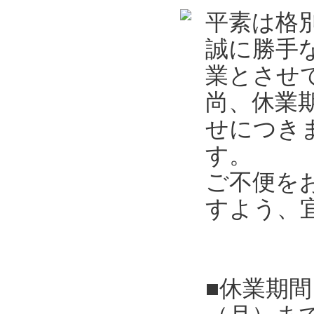
平素は格
誠に勝手
業とさせ
尚、休業
せにつき
す。
ご不便を
すよう、
■休業期間