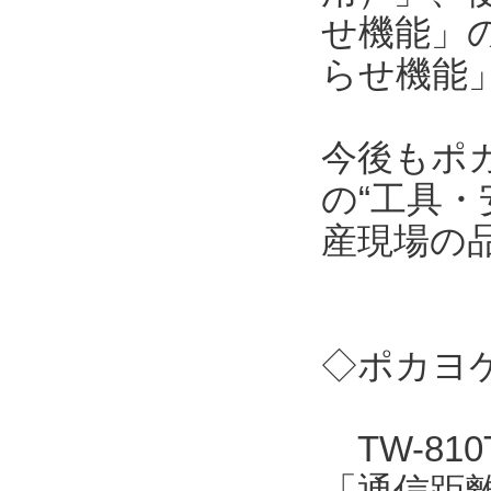
せ機能」
らせ機能
今後もポ
の“工具・
産現場の
◇ポカヨケ
TW-81
「通信距