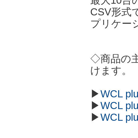
最大10
CSV形
プリケー
◇商品の
けます。
▶
WCL p
▶
WCL p
▶
WCL p