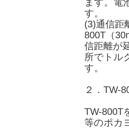
ます。電
す。
(3)通信
800T（
信距離が
所でトル
す。
２．TW-
TW-80
等のポカヨ