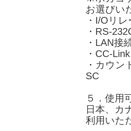
お選びい
・I/Oリレ
・RS-23
・LAN接続：
・CC-Link
・カウント表
SC
５．使用
日本、カ
利用いた