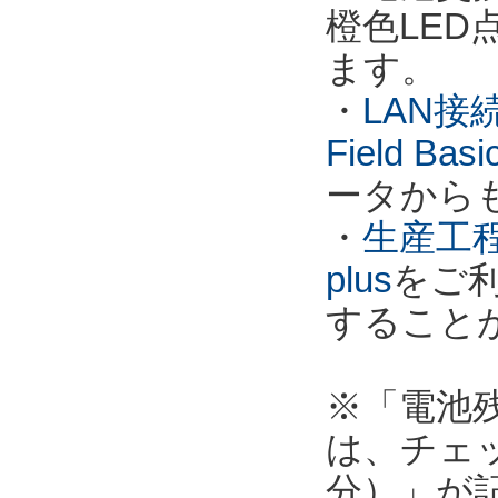
橙色LE
ます。
・
LAN接
Field Ba
ータから
・
生産工程
plus
をご
すること
※「電池
は、チェ
分）」が