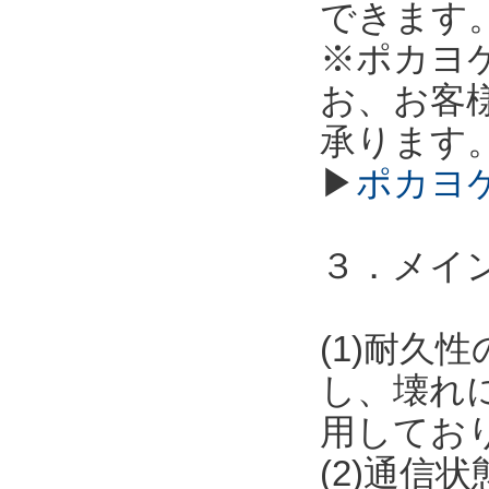
できます
※ポカヨ
お、お客
承ります
▶
ポカヨ
３．メイ
(1)耐
し、壊れ
用してお
(2)通信