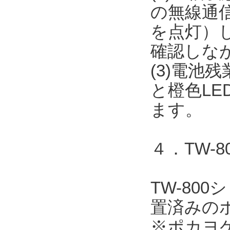
の無線通信
を点灯）
確認しな
(3)電池
と橙色L
ます。
４．TW-
TW-80
置済みの
※ポカヨ