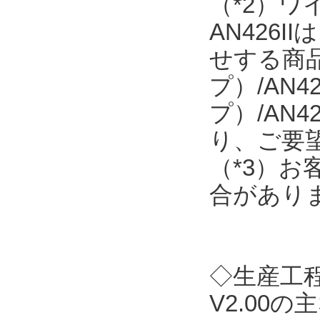
（*2）
AN426
せする商品で
プ）/AN4
プ）/AN
り、ご要
（*3）
合があり
◇生産工程支
V2.00の