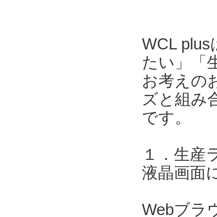
WCL p
たい」「
お考えのお
ズと組み合
です。
１．生産
液晶画面
Webブ