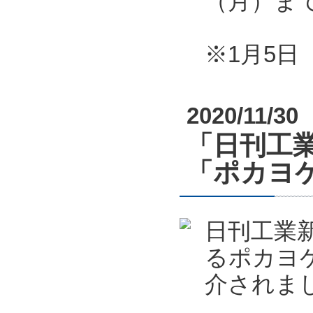
（月）ま
※1月5
2020/11/30
「日刊工業
「ポカヨケ
日刊工業新
るポカヨケ
介されま