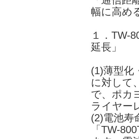
幅に高め
１．TW-
延長」
(1)薄型化
に対して
で、ポカ
ライヤー
(2)電池
「TW-8