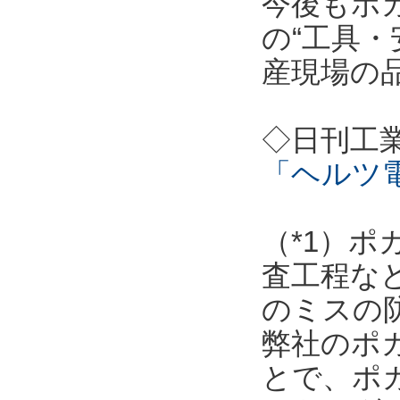
今後もポ
の“工具・
産現場の
◇日刊工
「ヘルツ
（*1）
査工程な
のミスの
弊社のポ
とで、ポ