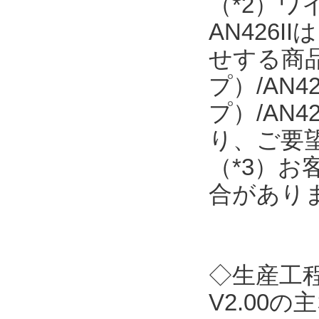
（*2）
AN426
せする商品で
プ）/AN4
プ）/AN
り、ご要
（*3）
合があり
◇生産工程支
V2.00の