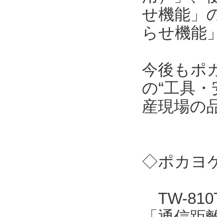
せ機能」
らせ機能
今後もポ
の“工具・
産現場の
◇ポカヨケ
TW-81
「通信距