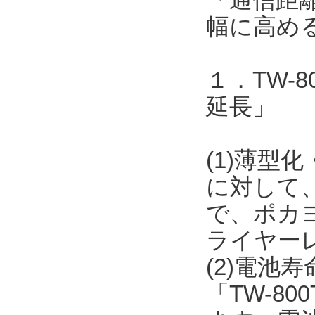
幅に高め
１．TW-
延長」
(1)薄型化
に対して
で、ポカ
ライヤー
(2)電池
「TW-8