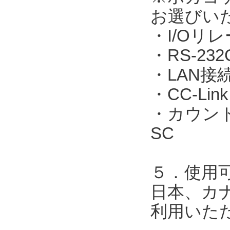
お選びい
・I/Oリレ
・RS-23
・LAN接続：
・CC-Link
・カウント表
SC
５．使用
日本、カ
利用いた