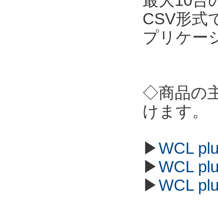
最大10
CSV形
プリケー
◇商品の
けます。
▶
WCL p
▶
WCL p
▶
WCL p