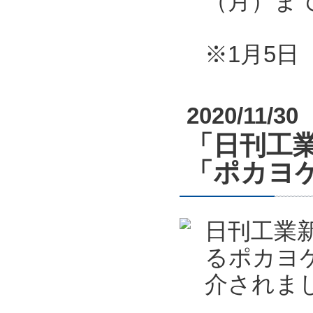
（月）ま
※1月5
2020/11/30
「日刊工業
「ポカヨケ
日刊工業新
るポカヨケ
介されま