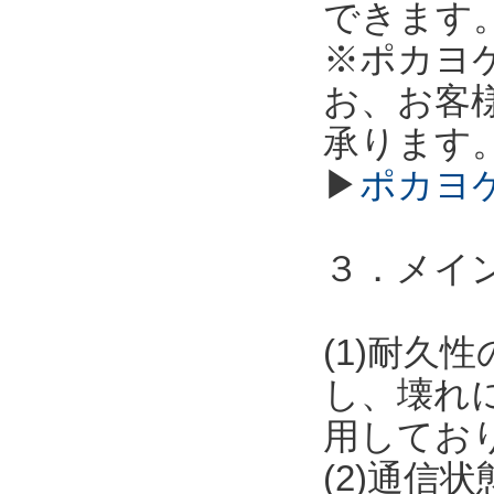
できます
※ポカヨ
お、お客
承ります
▶
ポカヨ
３．メイ
(1)耐
し、壊れ
用してお
(2)通信