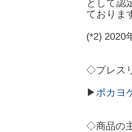
として認
ておりま
(*2) 2
◇プレス
▶
ポカヨケ
◇商品の