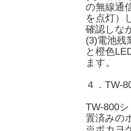
の無線通信
を点灯）
確認しな
(3)電池
と橙色L
ます。
４．TW-
TW-80
置済みの
※ポカヨ