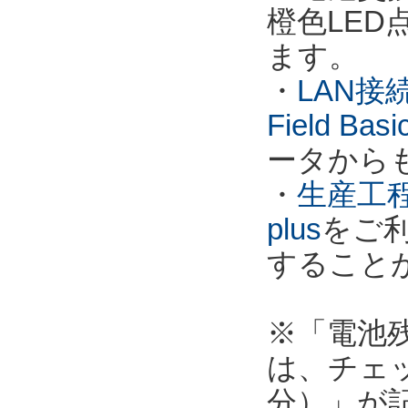
橙色LE
ます。
・
LAN接
Field Ba
ータから
・
生産工程
plus
をご
すること
※「電池
は、チェ
分）」が