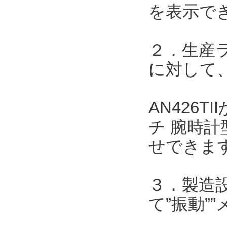
を表示で
２．生産
に対して、
AN426
チ 腕時計
せできま
３．製造
て”振動”