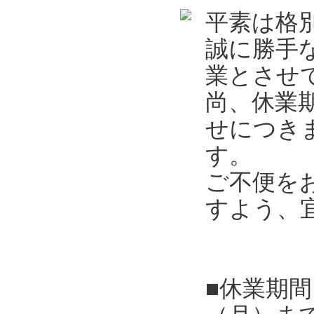
平素は格
誠に勝手
業とさせ
尚、休業
せにつき
す。
ご不便を
すよう、
■休業期間