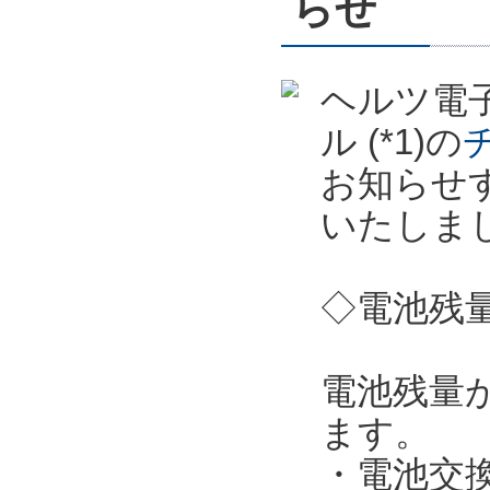
らせ
ヘルツ電子
ル (*1)の
お知らせ
いたしま
◇電池残
電池残量
ます。
・電池交