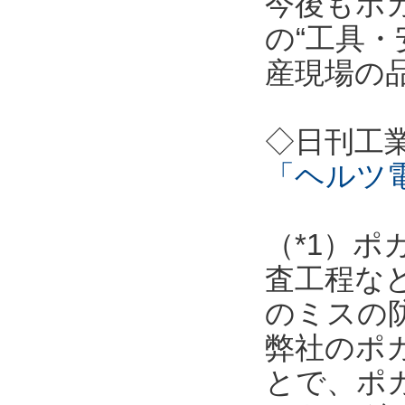
今後もポ
の“工具・
産現場の
◇日刊工
「ヘルツ
（*1）
査工程な
のミスの
弊社のポ
とで、ポ