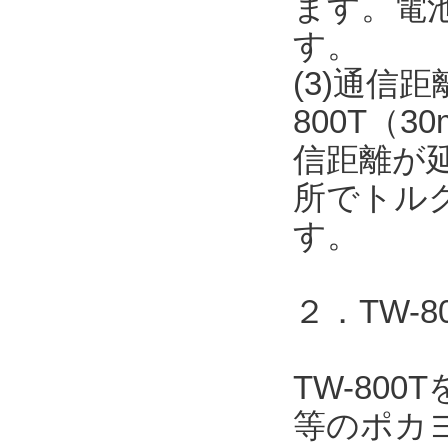
ます。電
す。
(3)通信
800T（
信距離が
所でトル
す。
２．TW-
TW-80
等のポカヨ