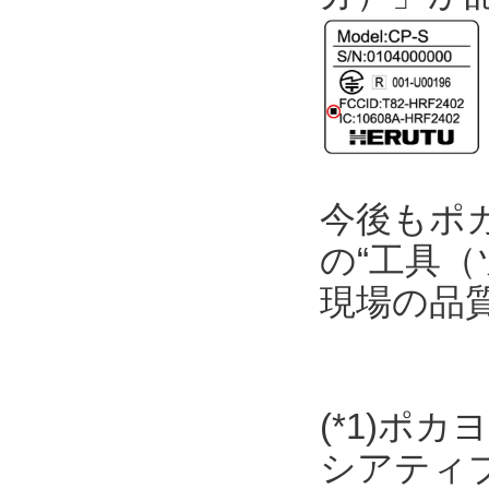
今後もポ
の“工具（
現場の品
(*1)ポ
シアティ