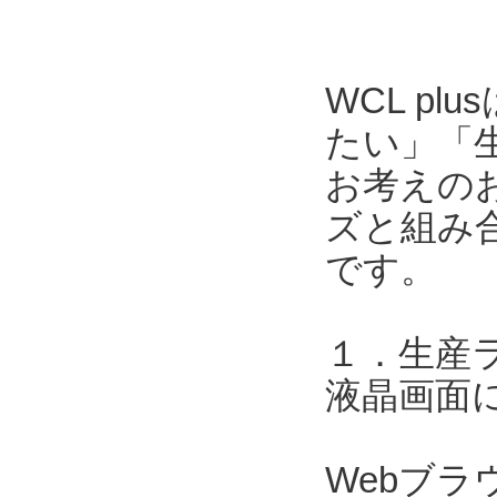
WCL p
たい」「
お考えのお
ズと組み合
です。
１．生産
液晶画面
Webブ