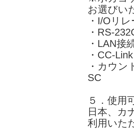
お選びい
・I/Oリレ
・RS-23
・LAN接続：
・CC-Link
・カウント表
SC
５．使用
日本、カ
利用いた