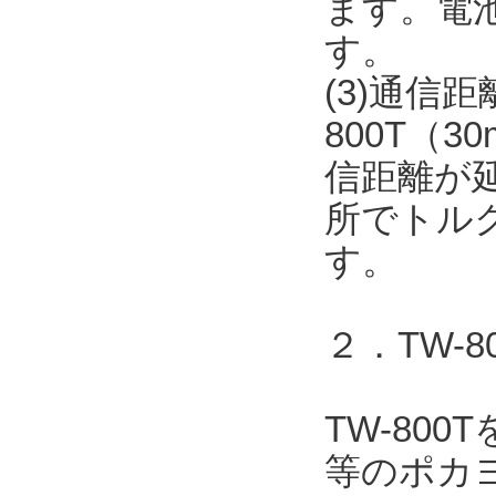
ます。電
す。
(3)通信
800T（
信距離が
所でトル
す。
２．TW-
TW-80
等のポカヨ