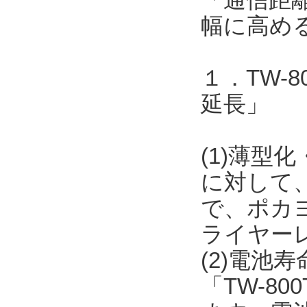
幅に高め
１．TW-
延長」
(1)薄型化
に対して
で、ポカ
ライヤー
(2)電池
「TW-8