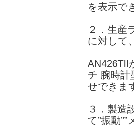
を表示で
２．生産
に対して、
AN426
チ 腕時計
せできま
３．製造
て”振動”