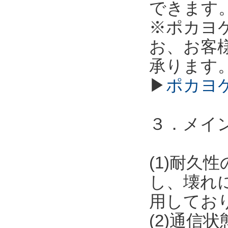
できます
※ポカヨ
お、お客
承ります
▶
ポカヨ
３．メイ
(1)耐
し、壊れ
用してお
(2)通信