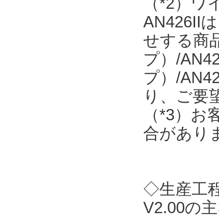
（*2）
AN426
せする商品で
プ）/AN4
プ）/AN
り、ご要
（*3）
合があり
◇生産工程支
V2.00の