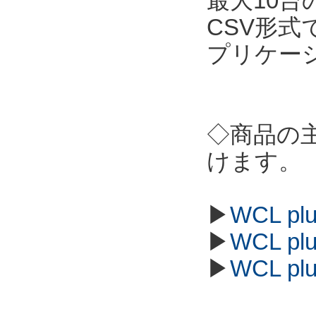
最大10
CSV形
プリケー
◇商品の
けます。
▶
WCL p
▶
WCL p
▶
WCL p