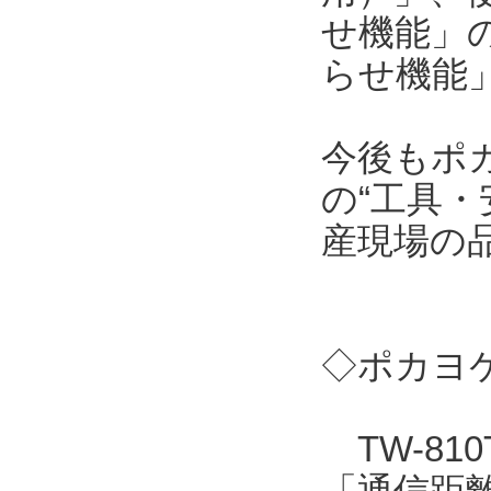
せ機能」
らせ機能
今後もポ
の“工具・
産現場の
◇ポカヨケ
TW-81
「通信距