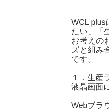
WCL p
たい」「
お考えのお
ズと組み合
です。
１．生産
液晶画面
Webブ