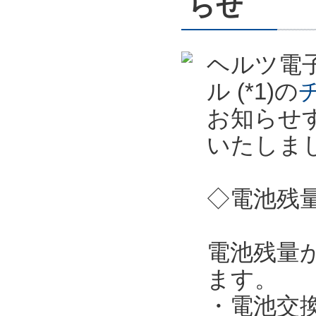
らせ
ヘルツ電子
ル (*1)の
お知らせ
いたしま
◇電池残
電池残量
ます。
・電池交