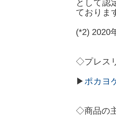
として認
ておりま
(*2) 2
◇プレス
▶
ポカヨケ
◇商品の