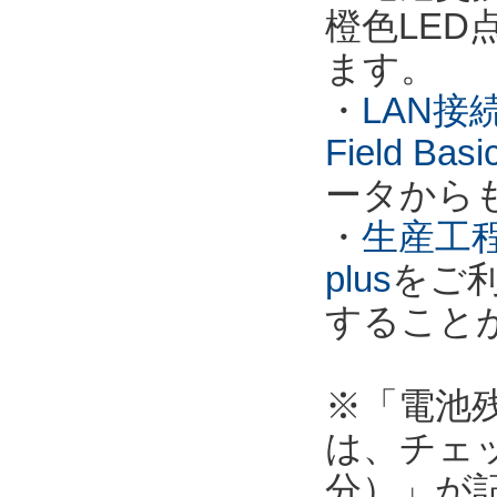
橙色LE
ます。
・
LAN接
Field Ba
ータから
・
生産工程
plus
をご
すること
※「電池
は、チェ
分）」が