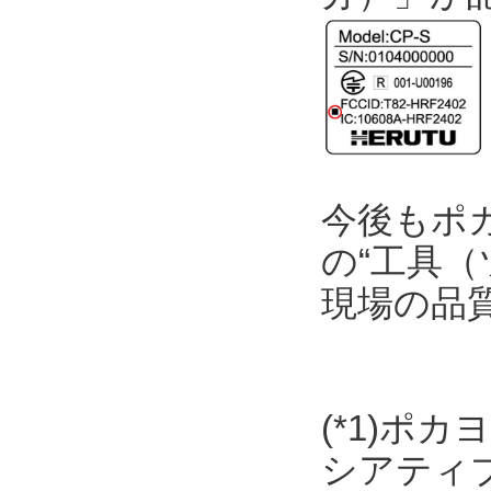
今後もポ
の“工具（
現場の品
(*1)ポ
シアティ