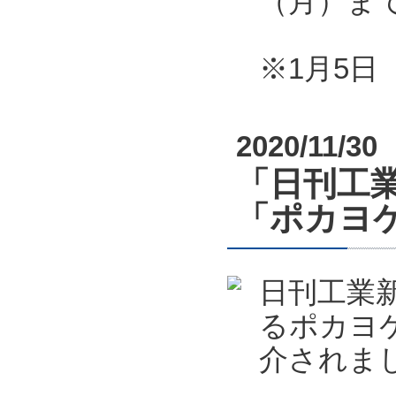
（月）ま
※1月5
2020/11/30
「日刊工業
「ポカヨケ
日刊工業新
るポカヨケ
介されま