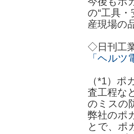
今後もポ
の“工具・
産現場の
◇日刊工
「ヘルツ
（*1）
査工程な
のミスの
弊社のポ
とで、ポ