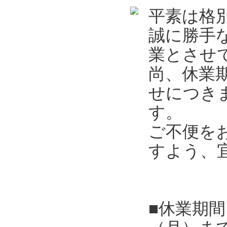
平素は格
誠に勝手
業とさせ
尚、休業
せにつき
す。
ご不便を
すよう、
■休業期間