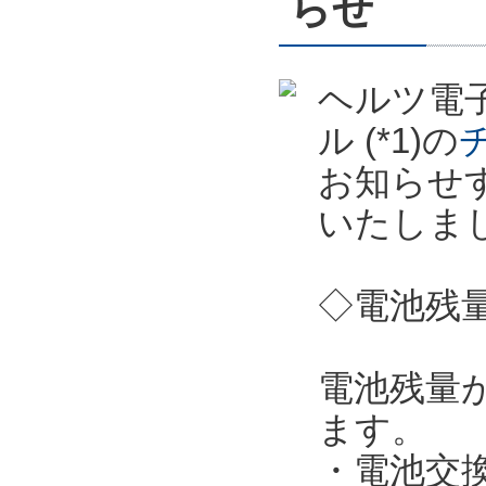
らせ
ヘルツ電子
ル (*1)の
お知らせ
いたしま
◇電池残
電池残量
ます。
・電池交