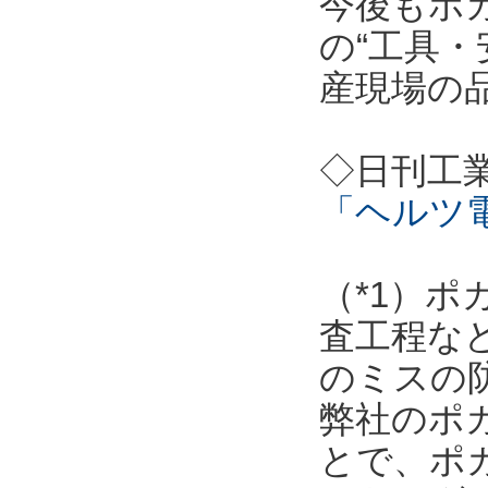
今後もポ
の“工具・
産現場の
◇日刊工
「ヘルツ
（*1）
査工程な
のミスの
弊社のポ
とで、ポ