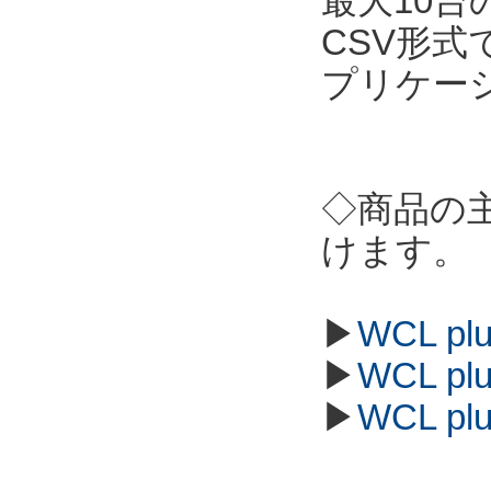
最大10
CSV形
プリケー
◇商品の
けます。
▶
WCL p
▶
WCL p
▶
WCL p