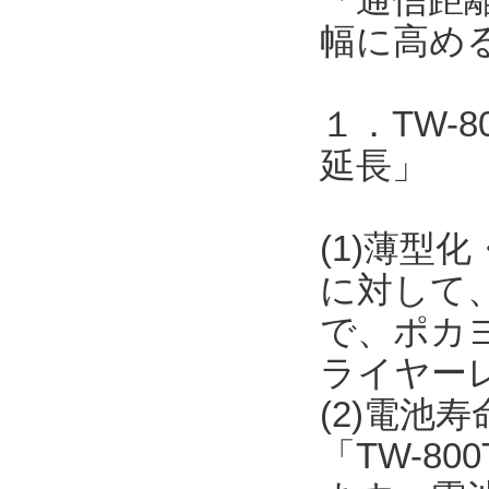
幅に高め
１．TW-
延長」
(1)薄型化
に対して
で、ポカ
ライヤー
(2)電池
「TW-8