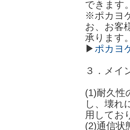
できます
※ポカヨ
お、お客
承ります
▶
ポカヨ
３．メイ
(1)耐
し、壊れ
用してお
(2)通信