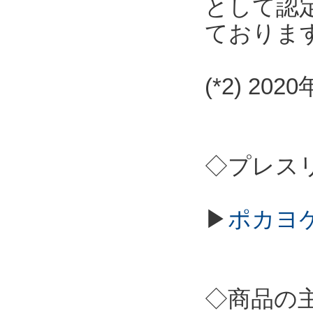
として認
ておりま
(*2) 2
◇プレス
▶
ポカヨケ
◇商品の