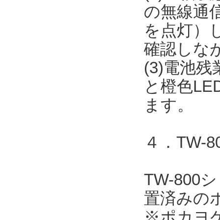
の無線通信
を点灯）
確認しな
(3)電池
と橙色L
ます。
４．TW-
TW-80
置済みの
※ポカヨ