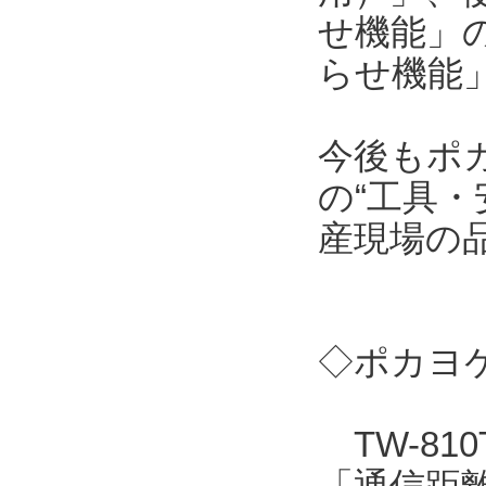
せ機能」
らせ機能
今後もポ
の“工具・
産現場の
◇ポカヨケ
TW-81
「通信距