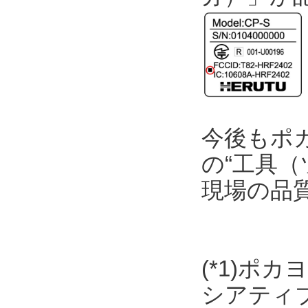
今後もポ
の“工具（
現場の品
(*1)ポ
シアティ