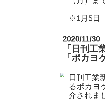
（月）ま
※1月5
2020/11/30
「日刊工業
「ポカヨケ
日刊工業新
るポカヨケ
介されま