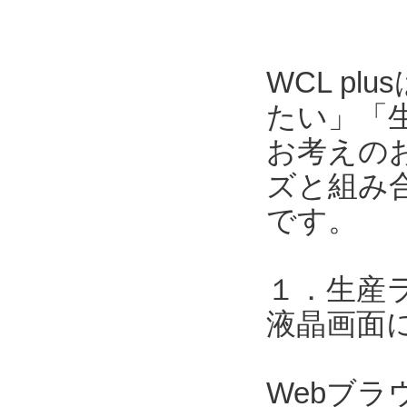
WCL p
たい」「
お考えのお
ズと組み合
です。
１．生産
液晶画面
Webブ