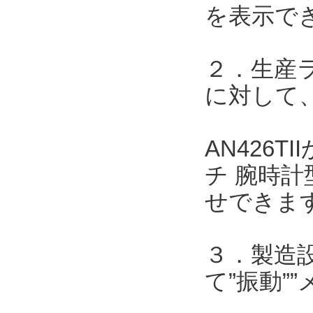
を表示で
２．生産
に対して、
AN426
チ 腕時計
せできま
３．製造
て”振動”