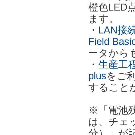
橙色LE
ます。
・
LAN接
Field Ba
ータから
・
生産工程
plus
をご
すること
※「電池
は、チェ
分）」が