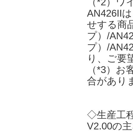
（*2）
AN426
せする商品で
プ）/AN4
プ）/AN
り、ご要
（*3）
合があり
◇生産工程支
V2.00の