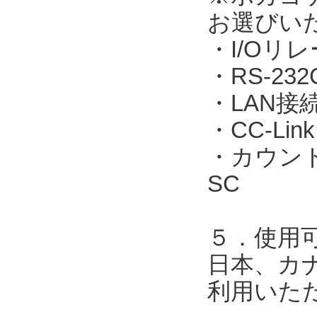
お選びい
・I/Oリレ
・RS-23
・LAN接続：
・CC-Link
・カウント表
SC
５．使用
日本、カ
利用いた