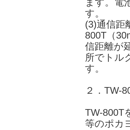
ます。電
す。
(3)通信
800T（
信距離が
所でトル
す。
２．TW-
TW-80
等のポカヨ