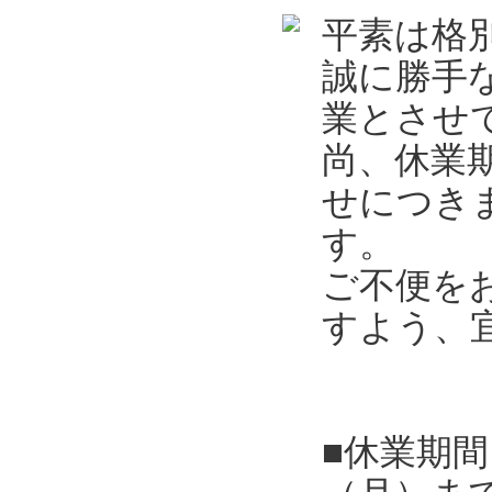
平素は格
誠に勝手
業とさせ
尚、休業
せにつき
す。
ご不便を
すよう、
■休業期間