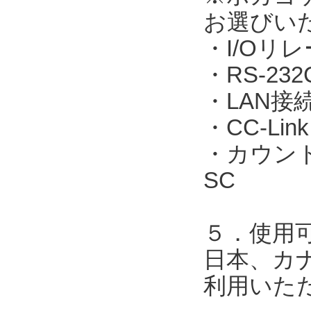
お選びい
・I/Oリレ
・RS-23
・LAN接続：
・CC-Link
・カウント表
SC
５．使用
日本、カ
利用いた