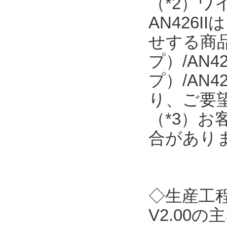
（*2）
AN426
せする商品で
プ）/AN4
プ）/AN
り、ご要
（*3）
合があり
◇生産工程支
V2.00の