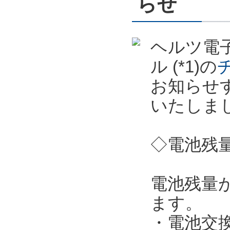
らせ
ヘルツ電子
ル (*1)の
お知らせ
いたしま
◇電池残
電池残量
ます。
・電池交