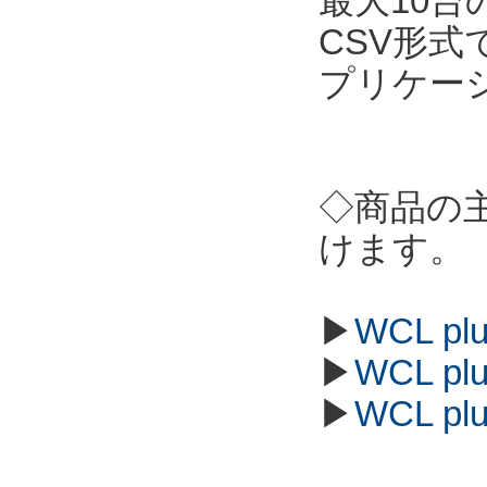
最大10
CSV形
プリケー
◇商品の
けます。
▶
WCL p
▶
WCL p
▶
WCL p