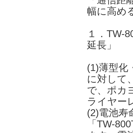
幅に高め
１．TW-
延長」
(1)薄型化
に対して
で、ポカ
ライヤー
(2)電池
「TW-8