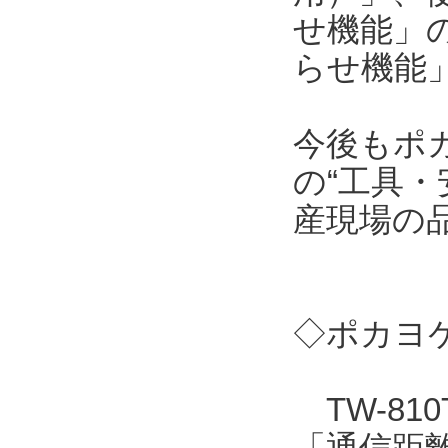
せ機能」
らせ機能
今後もポ
の“工具・
産現場の
◇ポカヨケ
TW-81
「通信距