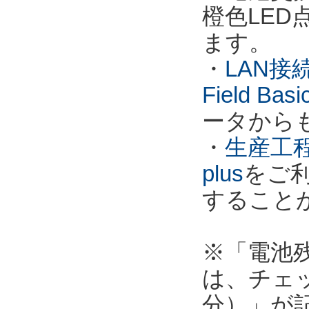
橙色LE
ます。
・
LAN接
Field Ba
ータから
・
生産工程
plus
をご
すること
※「電池
は、チェ
分）」が