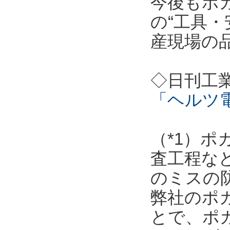
今後もポ
の“工具・
産現場の
◇日刊工
「ヘルツ
（*1）
査工程な
のミスの
弊社のポ
とで、ポ