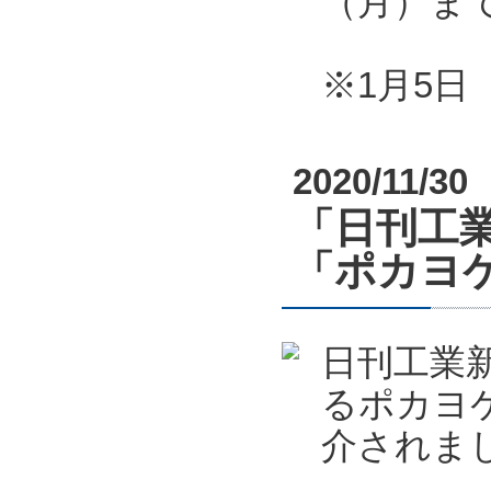
（月）ま
※1月5
2020/11/30
「日刊工業
「ポカヨケ
日刊工業新
るポカヨケ
介されま