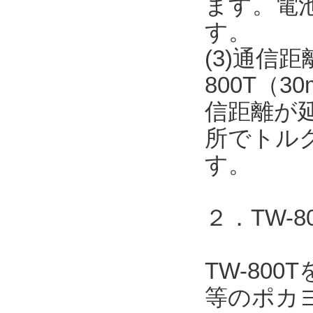
ます。電
す。
(3)通信
800T（
信距離が
所でトル
す。
２．TW-
TW-80
等のポカヨ