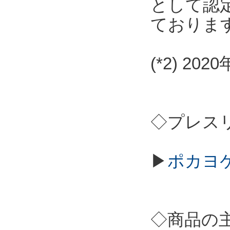
として認
ておりま
(*2) 2
◇プレス
▶
ポカヨケ
◇商品の