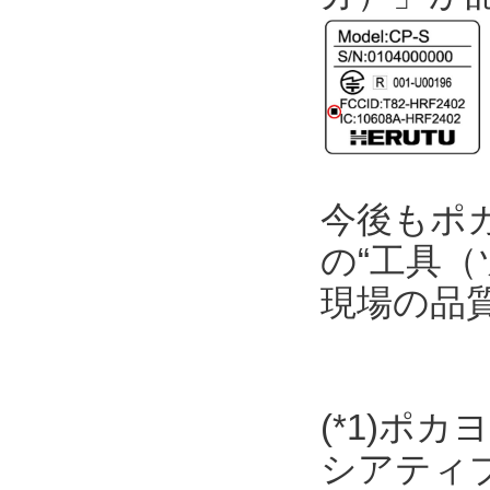
今後もポ
の“工具（
現場の品
(*1)ポ
シアティ