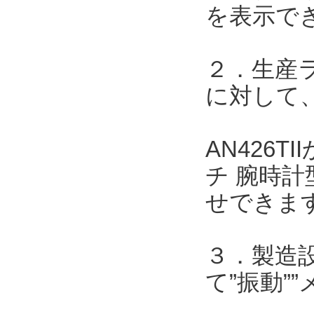
を表示で
２．生産
に対して、
AN426
チ 腕時計
せできま
３．製造
て”振動”