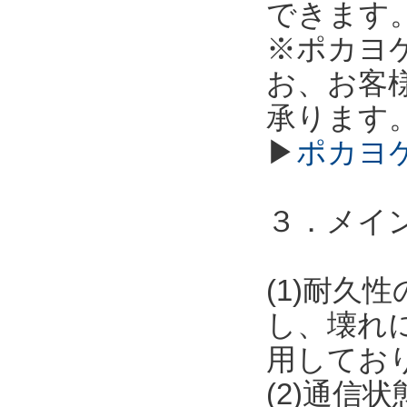
できます
※ポカヨ
お、お客
承ります
▶
ポカヨ
３．メイ
(1)耐
し、壊れ
用してお
(2)通信