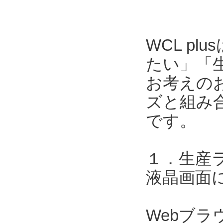
WCL p
たい」「
お考えのお
ズと組み合
です。
１．生産
液晶画面
Webブ