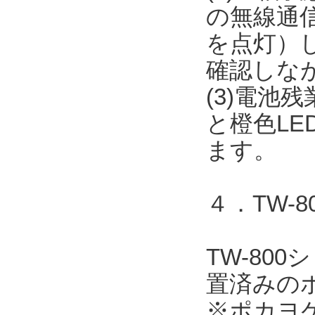
の無線通信
を点灯）
確認しな
(3)電池
と橙色L
ます。
４．TW-
TW-80
置済みの
※ポカヨ