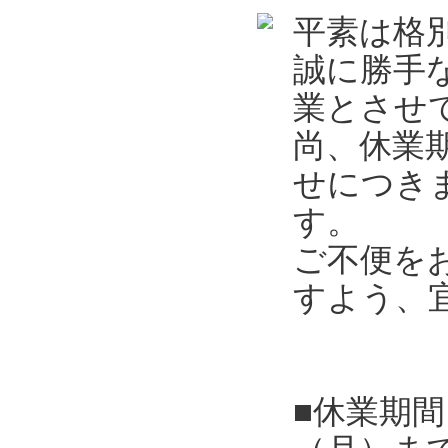
平素は格
誠に勝手
業とさせ
尚、休業
せにつき
す。
ご不便を
すよう、
■休業期間