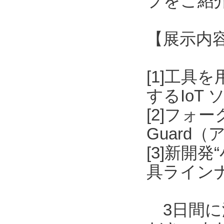
プをご紹
【展示内
[1]工具
するIoT
[2]フォ
Guard
[3]新開
具ライン
3日間に