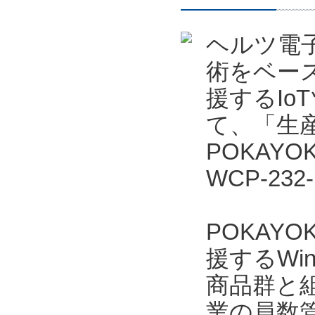
ヘルツ電
術をベー
援するIo
て、「生産
POKAYO
WCP-23
POKAYO
援するWi
商品群と
業の員数