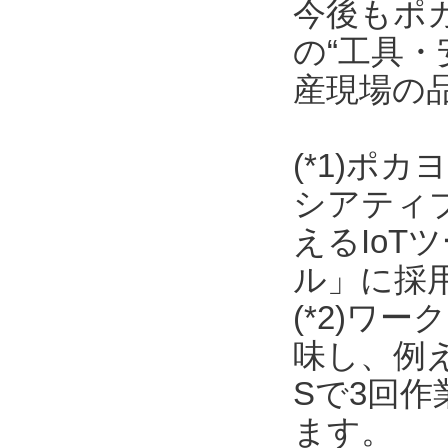
今後もポ
の“工具・
産現場の
(*1)ポ
シアティ
えるIo
ル」に採
(*2)ワ
味し、例
Sで3回
ます。