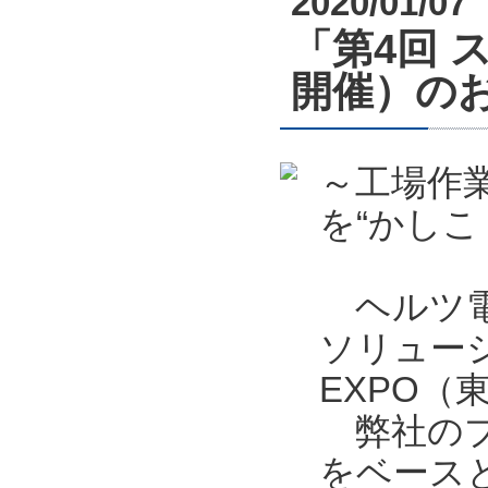
2020/01/07
「第4回 
開催）の
～工場作
を“かしこ
ヘルツ電
ソリュー
EXPO
弊社のブ
をベース