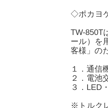
◇ポカヨケ
TW-85
ール）を
客様」の
１．通信機
２．電池
３．LED
※トルク