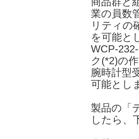
商品群と
業の員数
リティの
を可能と
WCP-23
ク(*2)
腕時計型
可能とし
製品の「
したら、