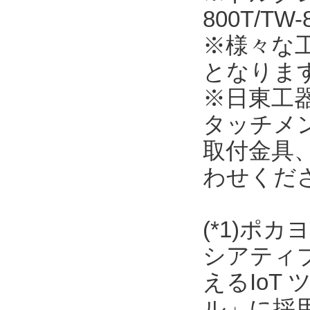
800T/T
※様々な
となりま
※日東工
タッチメ
取付金具
わせくだ
(*1)ポ
シアティ
えるIoT
ル」に採