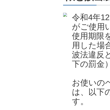
令和4年
がご使用
使用期限
用した場
波法違反
下の罰金
お使いの
は、以下
す。