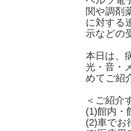
ヘルツ電
関や調剤
に対する
示などの
本日は、
光・音・
めてご紹
＜ご紹介
(1)館内
(2)車で