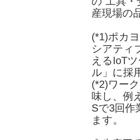
の“工具・
産現場の
(*1)ポ
シアティ
えるIo
ル」に採
(*2)ワ
味し、例
Sで3回
ます。