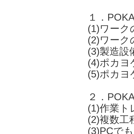
１．POKAY
(1)ワー
(2)ワー
(3)製
(4)ポカ
(5)ポカ
２．POKA
(1)作業
(2)複数
(3)PCで