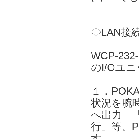
◇LAN接
WCP-23
のI/Oユ
１．POK
状況を腕
へ出力」
行」等、P
す。