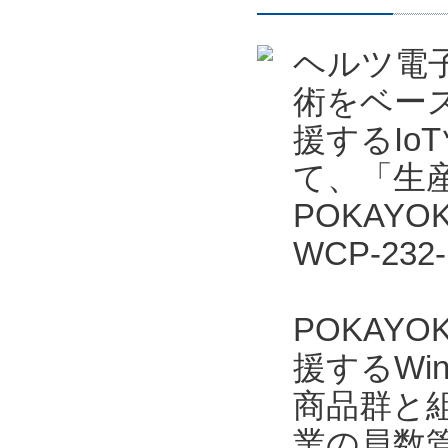
ヘルツ電
術をベー
援するIo
て、「生産
POKAYO
WCP-23
POKAYO
援するWi
商品群と
業の員数