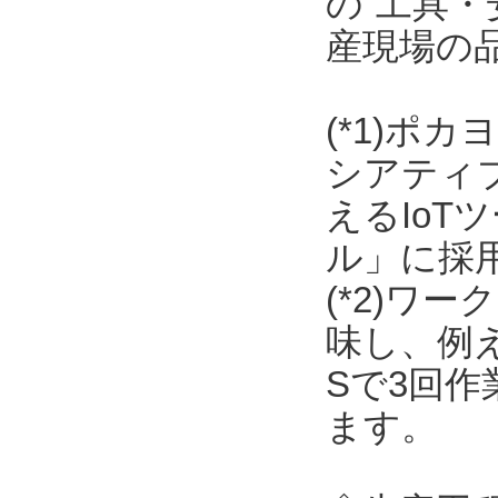
の“工具・
産現場の
(*1)ポ
シアティ
えるIo
ル」に採
(*2)ワ
味し、例
Sで3回
ます。