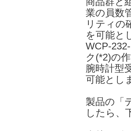
商品群と
業の員数
リティの
を可能と
WCP-23
ク(*2)
腕時計型
可能とし
製品の「
したら、