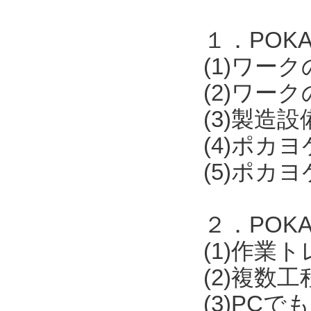
１．POKAY
(1)ワー
(2)ワー
(3)製
(4)ポカ
(5)ポカ
２．POKA
(1)作業
(2)複数
(3)PCで