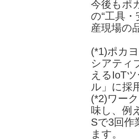
今後もポ
の“工具・
産現場の
(*1)ポ
シアティ
えるIo
ル」に採
(*2)ワ
味し、例
Sで3回
ます。