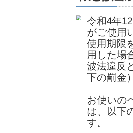
令和4年
がご使用
使用期限
用した場
波法違反
下の罰金
お使いの
は、以下
す。