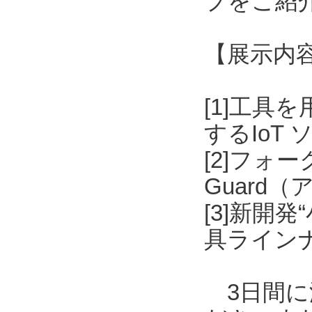
プをご紹
【展示内
[1]工具
するIoT
[2]フォ
Guard
[3]新開
具ライン
3日間に