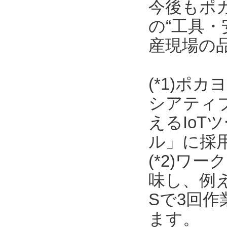
今後もポ
の“工具・
産現場の
(*1)ポ
シアティ
えるIo
ル」に採
(*2)ワ
味し、例
Sで3回
ます。