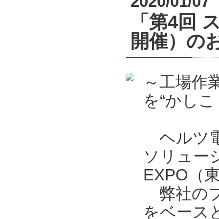
2020/01/07
「第4回 
開催）の
～工場作
を“かしこ
ヘルツ電
ソリュー
EXPO
弊社のブ
をベース