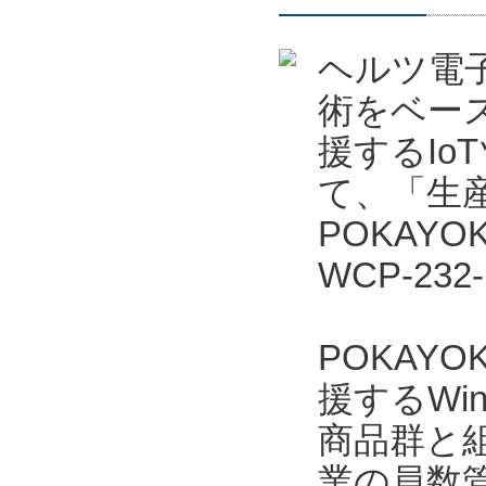
ヘルツ電
術をベー
援するIo
て、「生産
POKAYO
WCP-23
POKAYO
援するWi
商品群と
業の員数