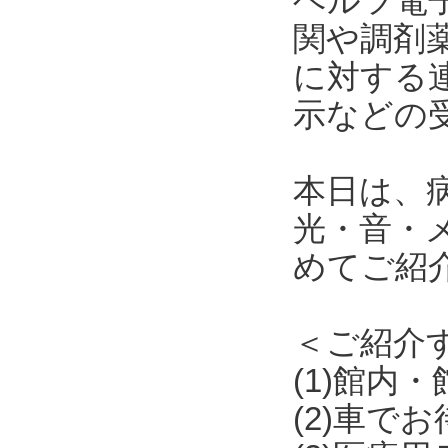
ヘルツ電
関や調剤
に対する
示などの
本日は、
光・音・
めてご紹
＜ご紹介
(1)館内
(2)車で