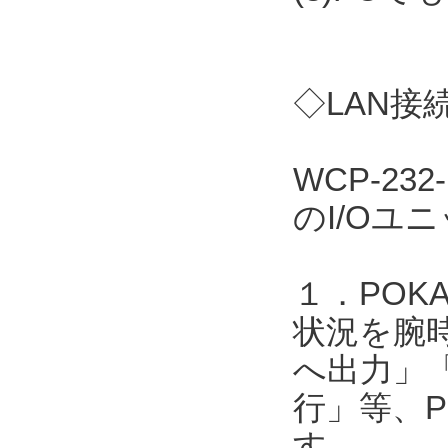
◇LAN接
WCP-23
のI/Oユ
１．POK
状況を腕
へ出力」
行」等、P
す。