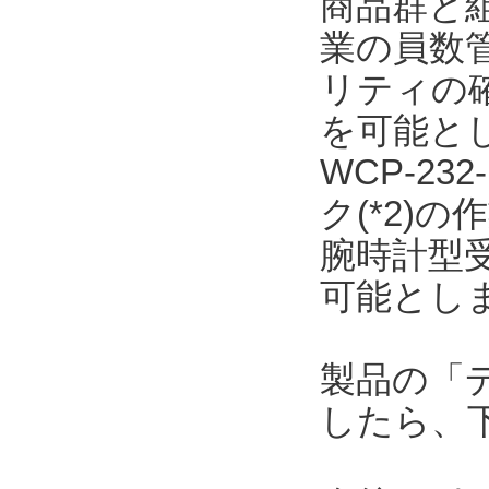
商品群と
業の員数
リティの
を可能と
WCP-23
ク(*2)
腕時計型
可能とし
製品の「
したら、