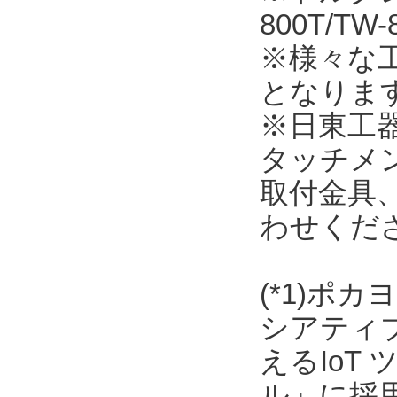
800T/T
※様々な
となりま
※日東工
タッチメ
取付金具
わせくだ
(*1)ポ
シアティ
えるIoT
ル」に採