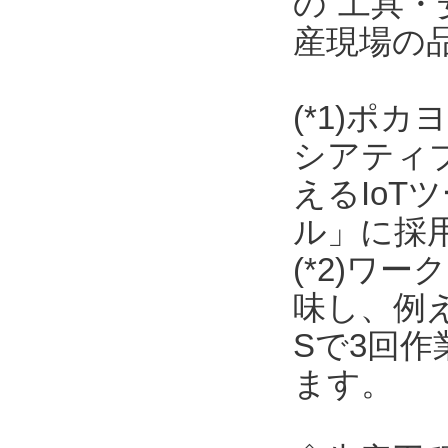
の“工具・
産現場の
(*1)ポ
シアティ
えるIo
ル」に採
(*2)ワ
味し、例
Sで3回
ます。