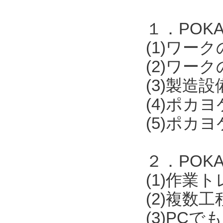
１．POKAY
(1)ワー
(2)ワー
(3)製
(4)ポカ
(5)ポカ
２．POKA
(1)作業
(2)複数
(3)PCで