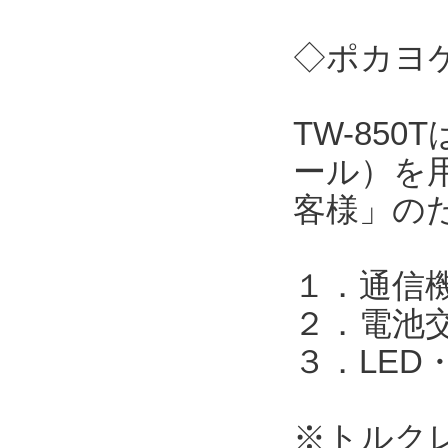
◇ポカヨケ
TW-85
ール）を
客様」の
１．通信機
２．電池
３．LED
※トルク