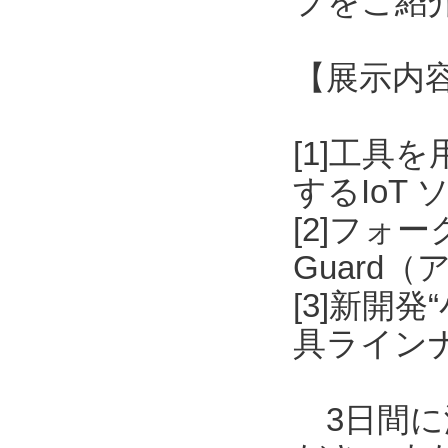
プをご紹
【展示内
[1]工具
するIoT
[2]フォ
Guard
[3]新開
具ライン
3日間に