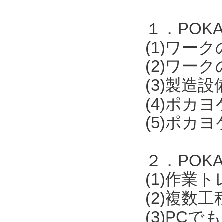
１．POKAY
(1)ワー
(2)ワー
(3)製
(4)ポカ
(5)ポカ
２．POKA
(1)作業
(2)複数
(3)PCで