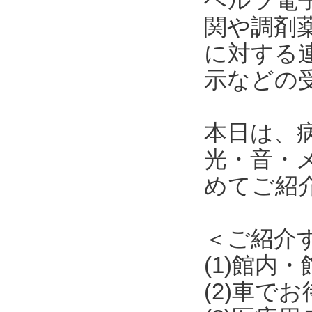
ヘルツ電
関や調剤
に対する
示などの
本日は、
光・音・
めてご紹
＜ご紹介
(1)館内
(2)車で