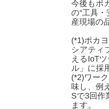
今後もポ
の“工具・
産現場の
(*1)ポ
シアティ
えるIo
ル」に採
(*2)ワ
味し、例
Sで3回
ます。