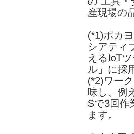
の“工具・
産現場の
(*1)ポ
シアティ
えるIo
ル」に採
(*2)ワ
味し、例
Sで3回
ます。