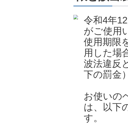
令和4年
がご使用
使用期限
用した場
波法違反
下の罰金
お使いの
は、以下
す。