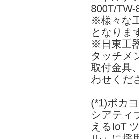
800T/T
※様々な
となりま
※日東工
タッチメ
取付金具
わせくだ
(*1)ポ
シアティ
えるIoT
ル」に採