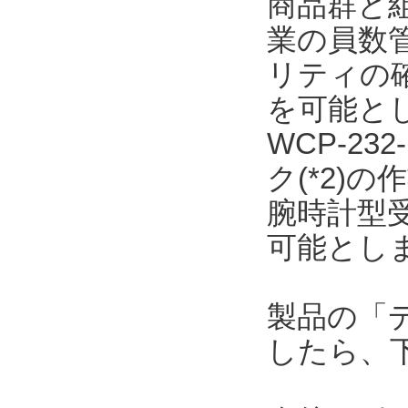
商品群と
業の員数
リティの
を可能と
WCP-23
ク(*2)
腕時計型
可能とし
製品の「
したら、