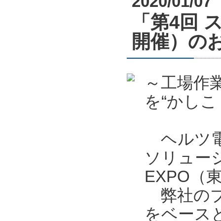
2020/01/07
「第4回 
開催）の
～工場作
を“かしこ
ヘルツ電
ソリュー
EXPO
弊社のブ
をベース