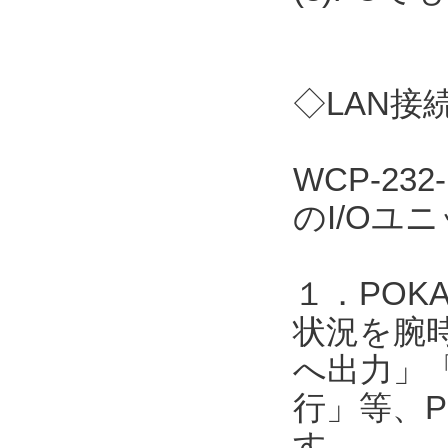
◇LAN接
WCP-23
のI/Oユ
１．POK
状況を腕
へ出力」
行」等、P
す。