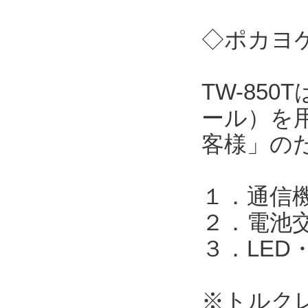
◇ポカヨケ
TW-85
ール）を
客様」の
１．通信機
２．電池
３．LED
※トルク